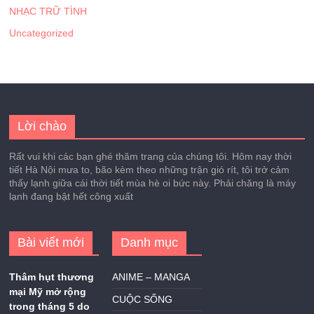
NHẠC TRỮ TÌNH
Uncategorized
Lời chào
Rất vui khi các bạn ghé thăm trang của chúng tôi. Hôm nay thời
tiết Hà Nội mưa to, bão kèm theo những trận gió rít, tôi trở cảm
thấy lạnh giữa cái thời tiết mùa hè oi bức này. Phải chăng là máy
lạnh đang bật hết công xuất
Bài viết mới
Danh mục
Thâm hụt thương
ANIME – MANGA
mại Mỹ mở rộng
CUỘC SỐNG
trong tháng 5 do