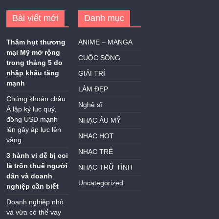
Bài viết mới
Danh mục
Thâm hụt thương
ANIME – MANGA
mại Mỹ mở rộng
CUỘC SỐNG
trong tháng 5 do
nhập khẩu tăng
GIẢI TRÍ
mạnh
LÀM ĐẸP
Chứng khoán châu
Nghệ sĩ
Á lập kỷ lục quý,
đồng USD mạnh
NHẠC ÂU MỸ
lên gây áp lực lên
NHẠC HOT
vàng
NHẠC TRẺ
3 hành vi dễ bị coi
là trốn thuế người
NHẠC TRỮ TÌNH
dân và doanh
Uncategorized
nghiệp cần biết
Doanh nghiệp nhỏ
và vừa có thể vay