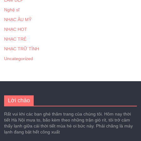
LÀM ĐẸP
Nghệ sĩ
NHẠC ÂU MỸ
NHẠC HOT
NHẠC TRẺ
NHẠC TRỮ TÌNH
Uncategorized
Lời chào
Rất vui khi các bạn ghé thăm trang của chúng tôi. Hôm nay thời
tiết Hà Nội mưa to, bão kèm theo những trận gió rít, tôi trở cảm
thấy lạnh giữa cái thời tiết mùa hè oi bức này. Phải chăng là máy
lạnh đang bật hết công xuất