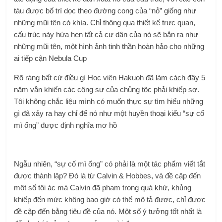
tàu được bố trí dọc theo đường cong của “nỏ” giống như
những mũi tên có khía. Chỉ thông qua thiết kế trực quan,
cấu trúc này hứa hẹn tất cả cư dân của nó sẽ bắn ra như
những mũi tên, một hình ảnh tinh thần hoàn hảo cho những
ai tiếp cận Nebula Cup
Rõ ràng bất cứ điều gì Học viện Hakuoh đã làm cách đây 5
năm vẫn khiến các cộng sự của chủng tộc phải khiếp sợ.
Tôi không chắc liệu mình có muốn thực sự tìm hiểu những
gì đã xảy ra hay chỉ để nó như một huyền thoại kiểu “sự cố
mì ống” được định nghĩa mơ hồ
Ngẫu nhiên, “sự cố mì ống” có phải là một tác phẩm viết tắt
được thành lập? Đó là từ Calvin & Hobbes, và đề cập đến
một số tội ác mà Calvin đã phạm trong quá khứ, khủng
khiếp đến mức không bao giờ có thể mô tả được, chỉ được
đề cập đến bằng tiêu đề của nó. Một số ý tưởng tốt nhất là