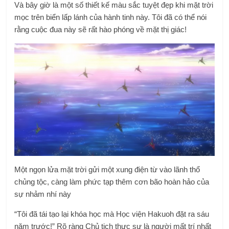
Và bây giờ là một số thiết kế màu sắc tuyệt đẹp khi mặt trời
mọc trên biển lấp lánh của hành tinh này. Tôi đã có thể nói
rằng cuộc đua này sẽ rất hào phóng về mặt thị giác!
Một ngọn lửa mặt trời gửi một xung điện từ vào lãnh thổ
chủng tộc, càng làm phức tạp thêm cơn bão hoàn hảo của
sự nhảm nhí này
“Tôi đã tái tạo lại khóa học mà Học viện Hakuoh đặt ra sáu
năm trước!” Rõ ràng Chủ tịch thực sự là người mất trí nhất