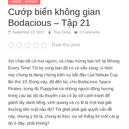
ANIME - MANGA
Cướp biển không gian
Bodacious – Tập 21
September 23, 2022
Thuy Dung
0 Comments
Rate this post
Xin chào tất cả mọi người, và chào mừng bạn trở lại Wrong
Every Time! Tôi hy vọng bạn đã có vé sẵn sàng, vì hôm
nay chúng ta đang chứng kiến ​​sự bắt đầu của Nebula Cup
lần thứ 19. Đúng vậy, đã đến lúc cho Bodacious Space
Pirates, trong đó Puppyhat và những người đồng hương
trong câu lạc bộ du thuyền của cô ấy sẽ cạnh tranh để
giành lấy danh tiếng, vinh quang và có lẽ là một loại giải
thưởng tiền mặt nào đó? Tôi ghét phải giải quyết vấn đề
này, nhưng ý tôi là, chúng ta thực sự sẽ
thắng lợi
một cái gì
đó ở đây, phải không?