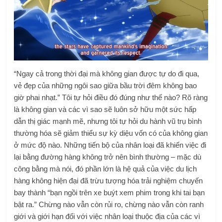
“Ngay cả trong thời đại mà không gian được tự do đi qua,
vẻ đẹp của những ngôi sao giữa bầu trời đêm không bao
giờ phai nhạt.” Tôi tự hỏi điều đó đúng như thế nào? Rõ ràng
là không gian và các vì sao sẽ luôn sở hữu một sức hấp
dẫn thị giác mạnh mẽ, nhưng tôi tự hỏi du hành vũ trụ bình
thường hóa sẽ giảm thiểu sự kỳ diệu vốn có của không gian
ở mức độ nào. Những tiến bộ của nhân loại đã khiến việc đi
lại bằng đường hàng không trở nên bình thường – mặc dù
công bằng mà nói, đó phần lớn là hệ quả của việc du lịch
hàng không hiện đại đã trừu tượng hóa trải nghiệm chuyến
bay thành “bạn ngồi trên xe buýt xem phim trong khi tai bạn
bật ra.” Chừng nào vẫn còn rủi ro, chừng nào vẫn còn ranh
giới và giới hạn đối với việc nhân loại thuộc địa của các vì