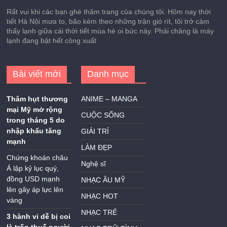
Rất vui khi các bạn ghé thăm trang của chúng tôi. Hôm nay thời
tiết Hà Nội mưa to, bão kèm theo những trận gió rít, tôi trở cảm
thấy lạnh giữa cái thời tiết mùa hè oi bức này. Phải chăng là máy
lạnh đang bật hết công xuất
Bài viết mới
Danh mục
Thâm hụt thương
ANIME – MANGA
mại Mỹ mở rộng
CUỘC SỐNG
trong tháng 5 do
nhập khẩu tăng
GIẢI TRÍ
mạnh
LÀM ĐẸP
Chứng khoán châu
Nghệ sĩ
Á lập kỷ lục quý,
đồng USD mạnh
NHẠC ÂU MỸ
lên gây áp lực lên
NHẠC HOT
vàng
NHẠC TRẺ
3 hành vi dễ bị coi
là trốn thuế người