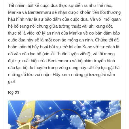
Tất nhiên, bất kể cuộc đua thực sự diễn ra như thế nào,
Marika và Bentenmaru sẽ nhận được khoản tiền bồi thường
hậu hĩnh như là sự bảo đảm của cuộc đua. Và với mối quan
hệ bổ sung nói chung giữa tường thuật và, uh, xung đột,
thực tế là việc xử lý an ninh của Marika về cơ bản đảm bảo
cuộc đua này sẽ là một cơn ác mộng an ninh. Chúng tôi đã
hoàn toàn bị hủy hoại bởi sự trở lại của Kane với tư cách là
cố vấn câu lạc bộ (xin lỗi, “huấn luyện viên”), và tôi mong
đợi sự xuất hiện của Bentenmaru và bộ phim truyền hình
câu lạc bộ du thuyền trong vòng cung này sẽ tiếp tục gặt hái
những cổ tức vui nhộn. Hãy xem những gì tương lai nắm
giữ!
Kỳ 21