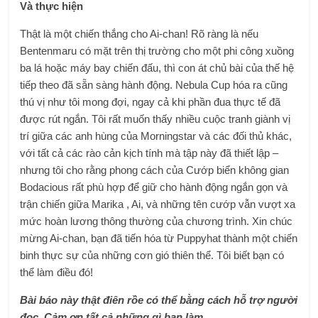
Và thực hiện
Thật là một chiến thắng cho Ai-chan! Rõ ràng là nếu
Bentenmaru có mặt trên thị trường cho một phi công xuồng
ba lá hoặc máy bay chiến đấu, thì con át chủ bài của thế hệ
tiếp theo đã sẵn sàng hành động. Nebula Cup hóa ra cũng
thú vị như tôi mong đợi, ngay cả khi phần đua thực tế đã
được rút ngắn. Tôi rất muốn thấy nhiều cuộc tranh giành vị
trí giữa các anh hùng của Morningstar và các đối thủ khác,
với tất cả các rào cản kịch tính mà tập này đã thiết lập –
nhưng tôi cho rằng phong cách của Cướp biển không gian
Bodacious rất phù hợp để giữ cho hành động ngắn gọn và
trận chiến giữa Marika , Ai, và những tên cướp vẫn vượt xa
mức hoàn lương thông thường của chương trình. Xin chúc
mừng Ai-chan, bạn đã tiến hóa từ Puppyhat thành một chiến
binh thực sự của những cơn gió thiên thể. Tôi biết bạn có
thể làm điều đó!
Bài báo này thật điên rồ
e có thể bằng cách hỗ trợ người
đọc. Cảm ơn tất cả những gì bạn làm.