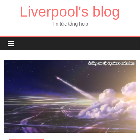
Liverpool's blog
Tin tức tổng hợp