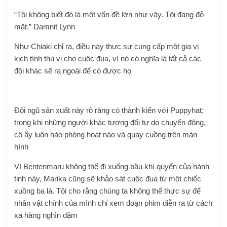
“Tôi không biết đó là một vấn đề lớn như vậy. Tôi đang đỏ
mặt.” Damnit Lynn
Như Chiaki chỉ ra, điều này thực sự cung cấp một gia vị
kịch tính thú vị cho cuộc đua, vì nó có nghĩa là tất cả các
đội khác sẽ ra ngoài để có được họ
Đội ngũ sản xuất này rõ ràng có thành kiến ​​với Puppyhat;
trong khi những người khác tương đối tự do chuyển động,
cô ấy luôn hào phóng hoạt náo và quay cuồng trên màn
hình
Vì Bentenmaru không thể đi xuống bầu khí quyển của hành
tinh này, Marika cũng sẽ khảo sát cuộc đua từ một chiếc
xuồng ba lá. Tôi cho rằng chúng ta không thể thực sự để
nhân vật chính của mình chỉ xem đoạn phim diễn ra từ cách
xa hàng nghìn dặm