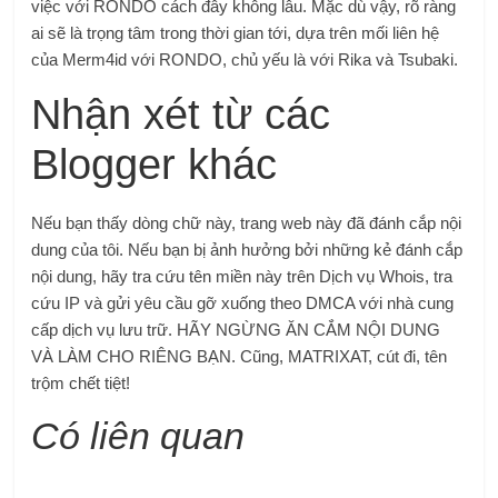
việc với RONDO cách đây không lâu. Mặc dù vậy, rõ ràng
ai sẽ là trọng tâm trong thời gian tới, dựa trên mối liên hệ
của Merm4id với RONDO, chủ yếu là với Rika và Tsubaki.
Nhận xét từ các
Blogger khác
Nếu bạn thấy dòng chữ này, trang web này đã đánh cắp nội
dung của tôi. Nếu bạn bị ảnh hưởng bởi những kẻ đánh cắp
nội dung, hãy tra cứu tên miền này trên Dịch vụ Whois, tra
cứu IP và gửi yêu cầu gỡ xuống theo DMCA với nhà cung
cấp dịch vụ lưu trữ. HÃY NGỪNG ĂN CẮM NỘI DUNG
VÀ LÀM CHO RIÊNG BẠN. Cũng,
MATRIXAT, cút đi, tên
trộm chết tiệt!
Có liên quan