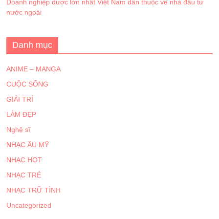
Doanh nghiệp dược lớn nhất Việt Nam dần thuộc về nhà đầu tư
nước ngoài
Danh mục
ANIME – MANGA
CUỘC SỐNG
GIẢI TRÍ
LÀM ĐẸP
Nghệ sĩ
NHẠC ÂU MỸ
NHẠC HOT
NHẠC TRẺ
NHẠC TRỮ TÌNH
Uncategorized