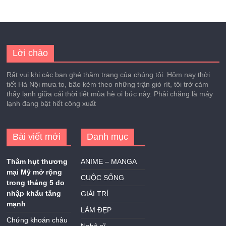
Lời chào
Rất vui khi các bạn ghé thăm trang của chúng tôi. Hôm nay thời
tiết Hà Nội mưa to, bão kèm theo những trận gió rít, tôi trở cảm
thấy lạnh giữa cái thời tiết mùa hè oi bức này. Phải chăng là máy
lạnh đang bật hết công xuất
Bài viết mới
Danh mục
Thâm hụt thương
ANIME – MANGA
mại Mỹ mở rộng
CUỘC SỐNG
trong tháng 5 do
nhập khẩu tăng
GIẢI TRÍ
mạnh
LÀM ĐẸP
Chứng khoán châu
Nghệ sĩ