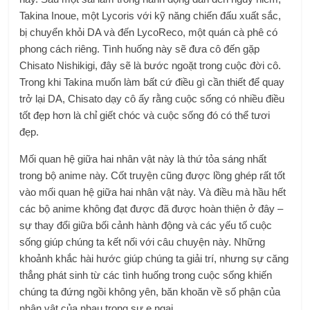
Takina Inoue, một Lycoris với kỹ năng chiến đấu xuất sắc,
bị chuyển khỏi DA và đến LycoReco, một quán cà phê có
phong cách riêng. Tình huống này sẽ đưa cô đến gặp
Chisato Nishikigi, đây sẽ là bước ngoặt trong cuộc đời cô.
Trong khi Takina muốn làm bất cứ điều gì cần thiết để quay
trở lại DA, Chisato dạy cô ấy rằng cuộc sống có nhiều điều
tốt đẹp hơn là chỉ giết chóc và cuộc sống đó có thể tươi
đẹp.
Mối quan hệ giữa hai nhân vật này là thứ tỏa sáng nhất
trong bộ anime này. Cốt truyện cũng được lồng ghép rất tốt
vào mối quan hệ giữa hai nhân vật này. Và điều mà hầu hết
các bộ anime không đạt được đã được hoàn thiện ở đây –
sự thay đổi giữa bối cảnh hành động và các yếu tố cuộc
sống giúp chúng ta kết nối với câu chuyện này. Những
khoảnh khắc hài hước giúp chúng ta giải trí, nhưng sự căng
thẳng phát sinh từ các tình huống trong cuộc sống khiến
chúng ta đứng ngồi không yên, băn khoăn về số phận của
nhân vật của nhau trong sự e ngại.