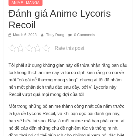
ANIME - MANGA
Đánh giá Anime Lycoris
Recoil
March 6, 2023
Thuy Dung
0 Comments
Rate this post
Tôi phải sử dụng không gian này để thừa nhận rằng ban đầu
tôi không thích anime này vì tôi có định kiến ​​rằng nó nói về
một “cô gái dễ thương mang súng”, nhưng vì tôi đã nhầm
nên một phân tích thấu đáo sau đây, bởi vì Lycoris này
Recoil vượt quá mọi mong đợi của tôi!
Một trong những bộ anime thành công nhất của năm trước
là tựa đề Lycoris Recoil, và khi bạn đọc bài đánh giá này,
bạn sẽ hiểu tại sao. Đây là một anime mà bạn phải xem, vì
nó đề cập đến những chủ đề nghiêm túc và thông minh,
đồng thời nó có thể giúp ích cho những ai xem nó, đặc biệt