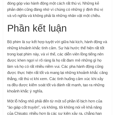
đóng góp vào hành động một cách rất thú vị. Những kẻ
phản diện cũng đáng nhớ vì chúng có những ý định thú vị
và vô nghĩa và không phải là những nhân vật một chiều.
Phần kết luận
Bộ phim là sự kết hợp tuyệt vời giữa hài kịch, hành động và
những khoảnh khắc tình cảm. Sự hài hước thể hiện rất tốt
trong loạt phim này, và vì thế, các diễn viên lồng tiếng nên
được khen ngợi vì rõ ràng là họ rất đam mê những gì họ
làm và họ có rất nhiều niềm vui. Các pha hành động cũng
được thực hiện rất tốt và mang lại những khoảnh khắc căng
thẳng, rất thú vị khi xem. Các tình huống cảm xúc khi xảy
ra đều được kiểm soát tốt và đánh rất mạnh, tạo ra những
khoảnh khắc ý nghĩa.
Một lỗ hổng nhỏ phải đến từ một số phần lố bịch hơn của
“áo giáp cốt truyện”, và không, tôi không nói về khả năng
của Chisato; nhiều hơn là các sự kiện xảy ra, chẳng hạn