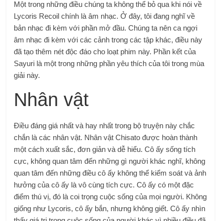
Một trong những điều chúng ta không thể bỏ qua khi nói về
Lycoris Recoil chính là âm nhạc. Ở đây, tôi đang nghĩ về
bản nhạc đi kèm với phần mở đầu. Chúng ta nên ca ngợi
âm nhạc đi kèm với các cảnh trong các tập khác, điều này
đã tạo thêm nét độc đáo cho loạt phim này. Phần kết của
Sayuri là một trong những phần yêu thích của tôi trong mùa
giải này.
Nhân vật
Điều đáng giá nhất và hay nhất trong bộ truyện này chắc
chắn là các nhân vật. Nhân vật Chisato được hoàn thành
một cách xuất sắc, đơn giản và dễ hiểu. Cô ấy sống tích
cực, không quan tâm đến những gì người khác nghĩ, không
quan tâm đến những điều cô ấy không thể kiểm soát và ảnh
hưởng của cô ấy là vô cùng tích cực. Cô ấy có một đặc
điểm thú vị, đó là coi trọng cuộc sống của mọi người. Không
giống như Lycoris, cô ấy bắn, nhưng không giết. Cô ấy nhìn
thấy giá trị trong cuộc sống của người khác vì nhiều điều đã