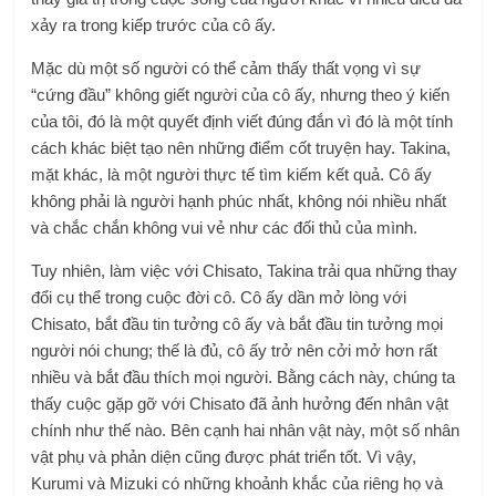
xảy ra trong kiếp trước của cô ấy.
Mặc dù một số người có thể cảm thấy thất vọng vì sự
“cứng đầu” không giết người của cô ấy, nhưng theo ý kiến ​​​​
của tôi, đó là một quyết định viết đúng đắn vì đó là một tính
cách khác biệt tạo nên những điểm cốt truyện hay. Takina,
mặt khác, là một người thực tế tìm kiếm kết quả. Cô ấy
không phải là người hạnh phúc nhất, không nói nhiều nhất
và chắc chắn không vui vẻ như các đối thủ của mình.
Tuy nhiên, làm việc với Chisato, Takina trải qua những thay
đổi cụ thể trong cuộc đời cô. Cô ấy dần mở lòng với
Chisato, bắt đầu tin tưởng cô ấy và bắt đầu tin tưởng mọi
người nói chung; thế là đủ, cô ấy trở nên cởi mở hơn rất
nhiều và bắt đầu thích mọi người. Bằng cách này, chúng ta
thấy cuộc gặp gỡ với Chisato đã ảnh hưởng đến nhân vật
chính như thế nào. Bên cạnh hai nhân vật này, một số nhân
vật phụ và phản diện cũng được phát triển tốt. Vì vậy,
Kurumi và Mizuki có những khoảnh khắc của riêng họ và