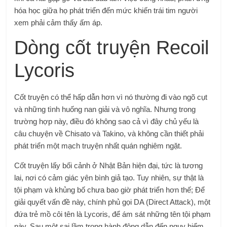
hóa học giữa họ phát triển đến mức khiến trái tim người
xem phải cảm thấy ấm áp.
Dòng cốt truyện Recoil
Lycoris
Cốt truyện có thể hấp dẫn hơn vì nó thường đi vào ngõ cụt
và những tình huống nan giải và vô nghĩa. Nhưng trong
trường hợp này, điều đó không sao cả vì đây chủ yếu là
câu chuyện về Chisato và Takino, và không cần thiết phải
phát triển một mạch truyện nhất quán nghiêm ngặt.
Cốt truyện lấy bối cảnh ở Nhật Bản hiện đại, tức là tương
lai, nơi có cảm giác yên bình giả tạo. Tuy nhiên, sự thật là
tội phạm và khủng bố chưa bao giờ phát triển hơn thế; Để
giải quyết vấn đề này, chính phủ gọi DA (Direct Attack), một
đứa trẻ mồ côi tên là Lycoris, để ám sát những tên tội phạm
này. Sau một sai lầm trong hành động dẫn đến nguy hiểm,