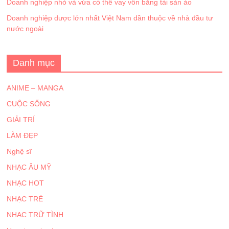
Doanh nghiệp nhỏ và vừa có thể vay vốn bằng tài sản ảo
Doanh nghiệp dược lớn nhất Việt Nam dần thuộc về nhà đầu tư
nước ngoài
Danh mục
ANIME – MANGA
CUỘC SỐNG
GIẢI TRÍ
LÀM ĐẸP
Nghệ sĩ
NHẠC ÂU MỸ
NHẠC HOT
NHẠC TRẺ
NHẠC TRỮ TÌNH