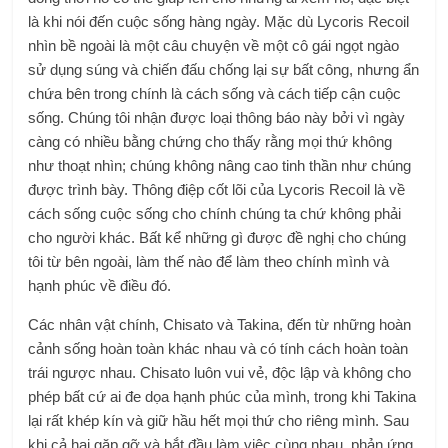
là khi nói đến cuộc sống hàng ngày. Mặc dù Lycoris Recoil
nhìn bề ngoài là một câu chuyện về một cô gái ngọt ngào
sử dụng súng và chiến đấu chống lại sự bất công, nhưng ẩn
chứa bên trong chính là cách sống và cách tiếp cận cuộc
sống. Chúng tôi nhận được loại thông báo này bởi vì ngày
càng có nhiều bằng chứng cho thấy rằng mọi thứ không
như thoạt nhìn; chúng không nâng cao tinh thần như chúng
được trình bày. Thông điệp cốt lõi của Lycoris Recoil là về
cách sống cuộc sống cho chính chúng ta chứ không phải
cho người khác. Bất kể những gì được đề nghị cho chúng
tôi từ bên ngoài, làm thế nào để làm theo chính mình và
hạnh phúc về điều đó.
Các nhân vật chính, Chisato và Takina, đến từ những hoàn
cảnh sống hoàn toàn khác nhau và có tính cách hoàn toàn
trái ngược nhau. Chisato luôn vui vẻ, độc lập và không cho
phép bất cứ ai đe dọa hạnh phúc của mình, trong khi Takina
lại rất khép kín và giữ hầu hết mọi thứ cho riêng mình. Sau
khi cả hai gặp gỡ và bắt đầu làm việc cùng nhau, phản ứng