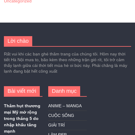
Uncategorized
Lời chào
Rất vui khi các bạn ghé thăm trang của chúng tôi. Hôm nay thời
tiết Hà Nội mưa to, bão kèm theo những trận gió rít, tôi trở cảm
thấy lạnh giữa cái thời tiết mùa hè oi bức này. Phải chăng là máy
lạnh đang bật hết công xuất
Bài viết mới
Danh mục
Thâm hụt thương
ANIME – MANGA
mại Mỹ mở rộng
CUỘC SỐNG
trong tháng 5 do
nhập khẩu tăng
GIẢI TRÍ
mạnh
LÀM ĐẸP