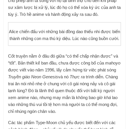
cho phép anh ta sống với họ tại dinh thự cho đến khi pháp
sư xâm lược bị xử lý, lúc đó họ có thể xóa ký ức của anh ta
tùy ý. Trò hề anime và hành động xảy ra sau đó.
Alice chiến đấu với những bài đồng dao thiếu nhi được biến
thành những con ma thú kỳ diệu. Lúc nào cũng buồn cười.
Cốt truyện nằm ở đâu đó giữa “có thể chấp nhận được” và
“tốt”. Bản thiết kế ban đầu, chưa được công bố của
mahoyo
được viết vào năm 1996, lấy cảm hứng từ việc phát sóng
Truyền giáo Neon Genesis
và nó
Thực ra
trình diễn. Chàng
trai ăn nói nhỏ nhẹ ở chung với cô gái nóng nảy và cô gái
lạnh lùng? Đó là lãnh thổ quen thuộc đối với bất kỳ người
xem anime nào, nhưng may mắn là không bao giờ
khá
lao
vào những thú vui tồi tệ hơn mà người ta có thể mong đợi,
chỉ nhúng ngón chân vào.
Các tác phẩm Type-Moon chủ yếu được biết đến với các