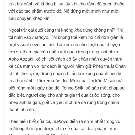
của bối cảnh và không bị sa lầy khi cho rằng đã quen thuộc
với các tác phẩm trước đó. Nó đứng một mình như một
câu chuyện khép kín.
Ngoại trừ cái cuối cùng thì không
khá
đúng không nhỉ? Khi
tôi nhìn vào
mahoyo
, Tôi không thể xem nó chỉ đơn giản là
một visual novel anime. Tôi xem nó như một câu chuyện
với sự tham gia của nhân vật quan trọng trong loạt phim
Aoko Aozaki, kể chi tiết cách cô ấy chấp nhận quyền thừa
kế của mình với tư cách là người nắm giữ Phép thuật Chân
chính thứ 5, một trong những bí ẩn lớn xung quanh bên lề
của bối cảnh. Tôi xem các địa điểm của Thị trấn Misaki và
biết rằng một ngày nào đó, Tohno Shiki sẽ gặp một pháp sư
đặc biệt, người dạy cho anh ta giá trị của cuộc sống, cho
phép anh ta gặp, giết và yêu một ma cà rồng trong chính
thành phố đó.
Theo hiểu biết của tôi,
mahoyo
diễn ra sớm nhất trong vũ
trụ/dòng thời gian được chia sẻ của các tác phẩm Type-