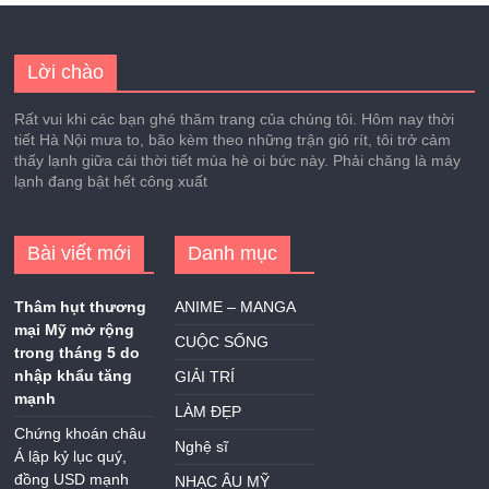
Lời chào
Rất vui khi các bạn ghé thăm trang của chúng tôi. Hôm nay thời
tiết Hà Nội mưa to, bão kèm theo những trận gió rít, tôi trở cảm
thấy lạnh giữa cái thời tiết mùa hè oi bức này. Phải chăng là máy
lạnh đang bật hết công xuất
Bài viết mới
Danh mục
Thâm hụt thương
ANIME – MANGA
mại Mỹ mở rộng
CUỘC SỐNG
trong tháng 5 do
nhập khẩu tăng
GIẢI TRÍ
mạnh
LÀM ĐẸP
Chứng khoán châu
Nghệ sĩ
Á lập kỷ lục quý,
đồng USD mạnh
NHẠC ÂU MỸ