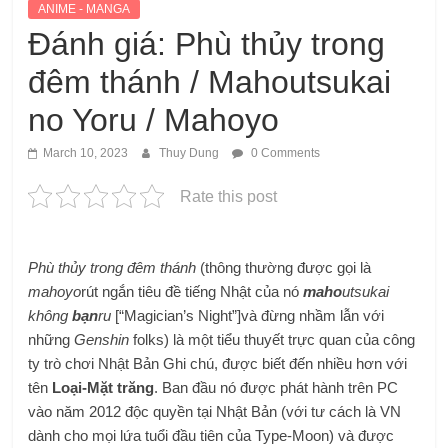
ANIME - MANGA
Đánh giá: Phù thủy trong
đêm thánh / Mahoutsukai
no Yoru / Mahoyo
March 10, 2023
Thuy Dung
0 Comments
Rate this post
Phù thủy trong đêm thánh
(thông thường được gọi là
mahoyo
rút ​​ngắn tiêu đề tiếng Nhật của nó
maho
utsukai
không
bạn
ru
[“Magician’s Night”]và đừng nhầm lẫn với
những
Genshin
folks) là một tiểu thuyết trực quan của công
ty trò chơi Nhật Bản Ghi chú, được biết đến nhiều hơn với
tên
Loại-Mặt trăng
. Ban đầu nó được phát hành trên PC
vào năm 2012 độc quyền tại Nhật Bản (với tư cách là VN
dành cho mọi lứa tuổi đầu tiên của Type-Moon) và được