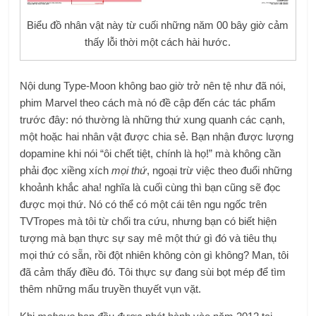
Biểu đồ nhân vật này từ cuối những năm 00 bây giờ cảm
thấy lỗi thời một cách hài hước.
Nội dung Type-Moon không bao giờ trở nên tệ như đã nói,
phim Marvel theo cách mà nó đề cập đến các tác phẩm
trước đây: nó thường là những thứ xung quanh các cạnh,
một hoặc hai nhân vật được chia sẻ. Bạn nhận được lượng
dopamine khi nói “ôi chết tiệt, chính là họ!” mà không cần
phải đọc xiềng xích
mọi thứ
, ngoại trừ việc theo đuổi những
khoảnh khắc aha! nghĩa là cuối cùng thì bạn cũng sẽ đọc
được mọi thứ. Nó có thể có một cái tên ngu ngốc trên
TVTropes mà tôi từ chối tra cứu, nhưng bạn có biết hiện
tượng mà bạn thực sự say mê một thứ gì đó và tiêu thụ
mọi thứ có sẵn, rồi đột nhiên không còn gì không? Man, tôi
đã cảm thấy điều đó. Tôi thực sự đang sùi bọt mép để tìm
thêm những mẩu truyền thuyết vụn vặt.