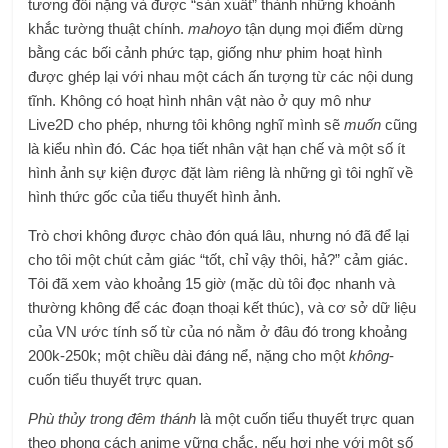
tương đối nặng và được “sản xuất” thành những khoảnh
khắc tường thuật chính.
mahoyo
tận dụng mọi điểm dừng
bằng các bối cảnh phức tạp, giống như phim hoạt hình
được ghép lại với nhau một cách ấn tượng từ các nội dung
tĩnh. Không có hoạt hình nhân vật nào ở quy mô như
Live2D cho phép, nhưng tôi không nghĩ mình sẽ
muốn
cũng
là kiểu nhìn đó. Các họa tiết nhân vật hạn chế và một số ít
hình ảnh sự kiện được đặt làm riêng là những gì tôi nghĩ về
hình thức gốc của tiểu thuyết hình ảnh.
Trò chơi không được chào đón quá lâu, nhưng nó đã để lại
cho tôi một chút cảm giác “tốt, chỉ vậy thôi, hả?” cảm giác.
Tôi đã xem vào khoảng 15 giờ (mặc dù tôi đọc nhanh và
thường không để các đoạn thoại kết thúc), và cơ sở dữ liệu
của VN ước tính số từ của nó nằm ở đâu đó trong khoảng
200k-250k; một chiều dài đáng nể, nặng cho một
không
-
cuốn tiểu thuyết trực quan.
Phù thủy trong đêm thánh
là một cuốn tiểu thuyết trực quan
theo phong cách anime vững chắc, nếu hơi nhẹ với một số