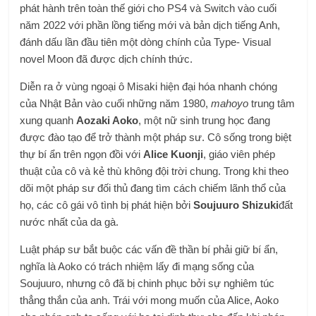
phát hành trên toàn thế giới cho PS4 và Switch vào cuối
năm 2022 với phần lồng tiếng mới và bản dịch tiếng Anh,
đánh dấu lần đầu tiên một dòng chính của Type- Visual
novel Moon đã được dịch chính thức.
Diễn ra ở vùng ngoại ô Misaki hiện đại hóa nhanh chóng
của Nhật Bản vào cuối những năm 1980,
mahoyo
trung tâm
xung quanh
Aozaki Aoko
, một nữ sinh trung học đang
được đào tạo để trở thành một pháp sư. Cô sống trong biệt
thự bí ẩn trên ngọn đồi với
Alice Kuonji
, giáo viên phép
thuật của cô và kẻ thù không đội trời chung. Trong khi theo
dõi một pháp sư đối thủ đang tìm cách chiếm lãnh thổ của
họ, các cô gái vô tình bị phát hiện bởi
Soujuuro Shizuki
đất
nước nhất của da gà.
Luật pháp sư bắt buộc các vấn đề thần bí phải giữ bí ẩn,
nghĩa là Aoko có trách nhiệm lấy đi mạng sống của
Soujuuro, nhưng cô đã bị chinh phục bởi sự nghiêm túc
thẳng thắn của anh. Trái với mong muốn của Alice, Aoko