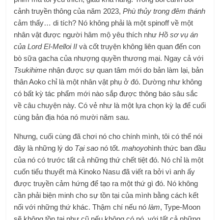
cảnh truyền thông của năm 2023,
Phù thủy trong đêm thánh
cảm thấy… di tích? Nó không phải là một spinoff về một
nhân vật được người hâm mộ yêu thích như
Hồ sơ vụ án
của Lord El-Melloi II
và cốt truyện không liên quan đến con
bò sữa gacha của nhượng quyền thương mại. Ngay cả với
Tsukihime
nhận được sự quan tâm mới do bản làm lại, bản
thân Aoko chỉ là một nhân vật phụ ở đó. Dường như không
có bất kỳ tác phẩm mới nào sắp được thông báo sâu sắc
về câu chuyện này. Có vẻ như là một lựa chọn kỳ lạ để cuối
cùng bản địa hóa nó mười năm sau.
Nhưng, cuối cùng đã chơi nó cho chính mình, tôi có thể nói
đây là những lý do
Tại sao
nó tốt.
mahoyo
hình thức ban đầu
của nó có trước tất cả những thứ chết tiệt đó. Nó chỉ là một
cuốn tiểu thuyết mà Kinoko Nasu đã viết ra bởi vì anh ấy
được truyền cảm hứng để tạo ra một thứ gì đó. Nó không
cần phải biện minh cho sự tồn tại của mình bằng cách kết
nối với những thứ khác. Thậm chí nếu nó
làm
, Type-Moon
sẽ không tồn tại như cũ nếu không có nó, với tất cả những