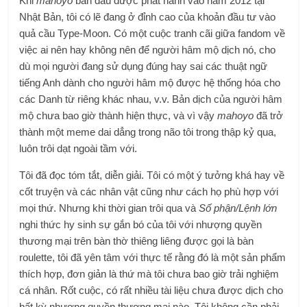
Khi
mahoyo
ban đầu được phát hành vào năm 2012 tại
Nhật Bản, tôi có lẽ đang ở đỉnh cao của khoản đầu tư vào
quả cầu Type-Moon. Có một cuộc tranh cãi giữa fandom về
việc ai nên hay không nên để người hâm mộ dịch nó, cho
dù mọi người đang sử dụng đúng hay sai các thuật ngữ
tiếng Anh dành cho người hâm mộ được hệ thống hóa cho
các Danh từ riêng khác nhau, v.v. Bản dịch của người hâm
mộ chưa bao giờ thành hiện thực, và vì vậy
mahoyo
đã trở
thành một meme dai dẳng trong não tôi trong thập kỷ qua,
luôn trôi dạt ngoài tầm với.
Tôi đã đọc tóm tắt, diễn giải. Tôi có một ý tưởng khá hay về
cốt truyện và các nhân vật cũng như cách họ phù hợp với
mọi thứ. Nhưng khi thời gian trôi qua và
Số phận/Lệnh lớn
nghi thức hy sinh sự gắn bó của tôi với nhượng quyền
thương mại trên bàn thờ thiêng liêng được gọi là bàn
roulette, tôi đã yên tâm với thực tế rằng đó là một sản phẩm
thích hợp, đơn giản là thứ mà tôi chưa bao giờ trải nghiệm
cá nhân. Rốt cuộc, có rất nhiều tài liệu chưa được dịch cho
bất kỳ nhượng quyền thương mại nào. Tôi không cần phải