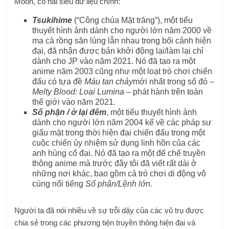
Moon, có hai siêu dữ liệu chính:
Tsukihime
(“Công chúa Mặt trăng”), một tiểu
thuyết hình ảnh dành cho người lớn năm 2000 về
ma cà rồng săn lùng lẫn nhau trong bối cảnh hiện
đại, đã nhận được bản khởi động lại/làm lại chỉ
dành cho JP vào năm 2021. Nó đã tạo ra một
anime năm 2003 cũng như một loạt trò chơi chiến
đấu có tựa đề
Máu tan chảy
mới nhất trong số đó –
Melty Blood: Loại Lumina
– phát hành trên toàn
thế giới vào năm 2021.
Số phận / ở lại đêm
, một tiểu thuyết hình ảnh
dành cho người lớn năm 2004 kể về các pháp sư
giấu mặt trong thời hiện đại chiến đấu trong một
cuộc chiến ủy nhiệm sử dụng linh hồn của các
anh hùng cổ đại. Nó đã tạo ra một đế chế truyền
thông anime mà trước đây tôi đã viết rất dài ở
những nơi khác, bao gồm cả trò chơi di động vô
cùng nổi tiếng
Số phận/Lệnh lớn
.
Người ta đã nói nhiều về sự trỗi dậy của các vũ trụ được
chia sẻ trong các phương tiện truyền thông hiện đại và