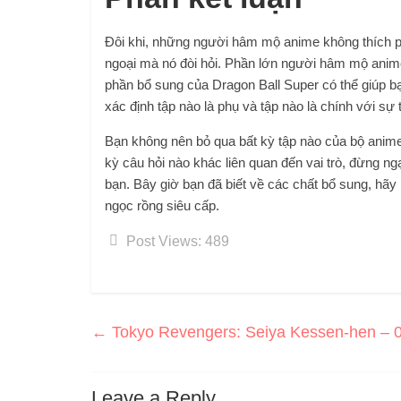
Đôi khi, những người hâm mộ anime không thích p
ngoại mà nó đòi hỏi. Phần lớn người hâm mộ anime
phần bổ sung của Dragon Ball Super có thể giúp b
xác định tập nào là phụ và tập nào là chính với sự
Bạn không nên bỏ qua bất kỳ tập nào của bộ anim
kỳ câu hỏi nào khác liên quan đến vai trò, đừng ngại 
bạn. Bây giờ bạn đã biết về các chất bổ sung, hã
ngọc rồng siêu cấp.
Post Views:
489
←
Tokyo Revengers: Seiya Kessen-hen – 
Leave a Reply