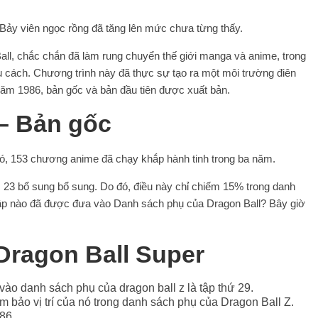
ảy viên ngọc rồng đã tăng lên mức chưa từng thấy.
all, chắc chắn đã làm rung chuyển thế giới manga và anime, trong
ều cách. Chương trình này đã thực sự tạo ra một môi trường điên
Năm 1986, bản gốc và bản đầu tiên được xuất bản.
 – Bản gốc
 nó, 153 chương anime đã chạy khắp hành tinh trong ba năm.
 23 bổ sung bổ sung. Do đó, điều này chỉ chiếm 15% trong danh
 tập nào đã được đưa vào Danh sách phụ của Dragon Ball? Bây giờ
Dragon Ball Super
ào danh sách phụ của dragon ball z là tập thứ 29.
m bảo vị trí của nó trong danh sách phụ của Dragon Ball Z.
86.