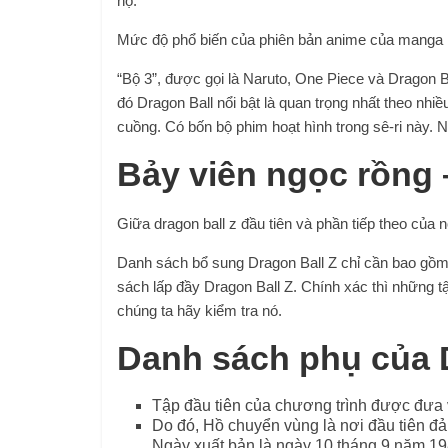
họ.
Mức độ phổ biến của phiên bản anime của manga B
“Bộ 3”, được gọi là Naruto, One Piece và Dragon B
đó Dragon Ball nổi bật là quan trọng nhất theo nhi
cuồng. Có bốn bộ phim hoạt hình trong sê-ri này. 
Bảy viên ngọc rồng
Giữa dragon ball z đầu tiên và phần tiếp theo của
Danh sách bổ sung Dragon Ball Z chỉ cần bao gồm
sách lấp đầy Dragon Ball Z. Chính xác thì những
chúng ta hãy kiểm tra nó.
Danh sách phụ của 
Tập đầu tiên của chương trình được đưa v
Do đó, Hồ chuyển vùng là nơi đầu tiên đả
Ngày xuất bản là ngày 10 tháng 9 năm 19