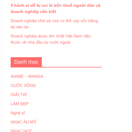
3 hành vi dễ bị coi là trốn thuế người dân và
doanh nghiệp cần biết
Doanh nghiệp nhỏ và vừa có thể vay vốn bằng
tài sản ảo
Doanh nghiệp dược lớn nhất Việt Nam dần
thuộc về nhà đầu tư nước ngoài
Danh mục
ANIME – MANGA
CUỘC SỐNG
GIẢI TRÍ
LÀM ĐẸP
Nghệ sĩ
NHẠC ÂU MỸ
NHẠC HOT