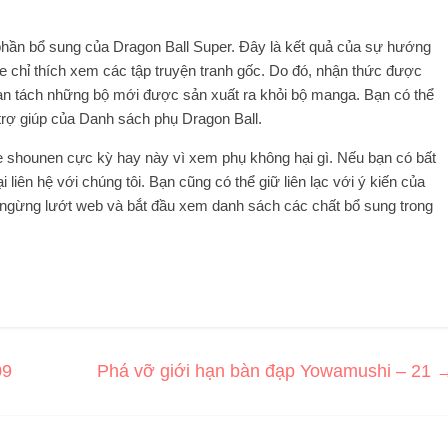
hần bổ sung của Dragon Ball Super. Đây là kết quả của sự hướng
 chỉ thích xem các tập truyện tranh gốc. Do đó, nhận thức được
ạn tách những bộ mới được sản xuất ra khỏi bộ manga. Bạn có thể
 trợ giúp của Danh sách phụ Dragon Ball.
e shounen cực kỳ hay này vì xem phụ không hại gì. Nếu bạn có bất
liên hệ với chúng tôi. Bạn cũng có thể giữ liên lạc với ý kiến ​​​​của
y ngừng lướt web và bắt đầu xem danh sách các chất bổ sung trong
09
Phá vỡ giới hạn bàn đạp Yowamushi – 21