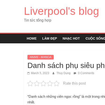
Liverpool's blog
Tin tức tổng hợp
HOME
LÀM ĐẸP
NHẠC HOT
CUỘC SỐN
ANIME - MANGA
Danh sách phụ siêu ph
March 5, 2023
Thuy Dung
0 Comments
Rate this post
“Danh sách những viên ngọc rồng” là một trong nhữ
nhất.