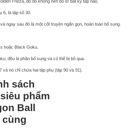
lden Frieza, do đó không nên bỏ lỡ bất kỳ tập nào.
 6, là tập số 30.
, và ngay sau đó là một cốt truyện ngắn gọn, hoàn toàn bổ sung.
nks hoặc Black Goku.
ku, đều là phần bổ sung và có thể bị bỏ qua.
 và nó chỉ chứa hai tập phụ (tập 90 và 91).