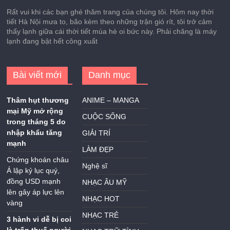
Doanh nghiệp dược
lớn nhất Việt Nam
dần thuộc về nhà
đầu tư nước ngoài