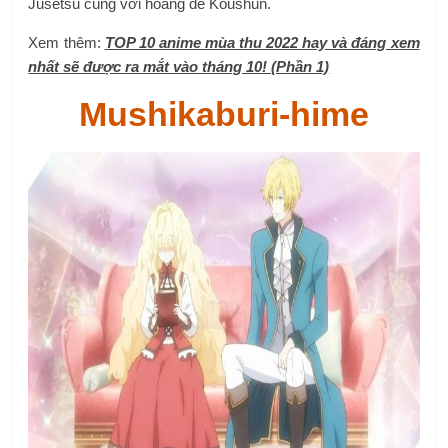
Ngày phát hành: 6 tháng 10 năm 2022.
Thể loại: Tình cảm.
Studio: Madhouse.
Một câu chuyện tình yêu về một “công chúa đọc sách” và vị
hôn phu trên danh nghĩa của cô là Chistopher.
Bocchi The Rock!