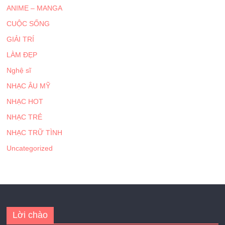
Bài viết mới
Danh mục
Thâm hụt thương
ANIME – MANGA
mại Mỹ mở rộng
CUỘC SỐNG
trong tháng 5 do
nhập khẩu tăng
GIẢI TRÍ
mạnh
LÀM ĐẸP
Chứng khoán châu
Nghệ sĩ
Á lập kỷ lục quý,
đồng USD mạnh
NHẠC ÂU MỸ
lên gây áp lực lên
NHẠC HOT
vàng
NHẠC TRẺ
3 hành vi dễ bị coi
là trốn thuế người
NHẠC TRỮ TÌNH
dân và doanh
Uncategorized
nghiệp cần biết
Doanh nghiệp nhỏ
và vừa có thể vay
vốn bằng tài sản ảo