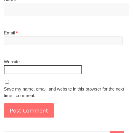
khẩu tăng mạnh
Chứng khoán châu Á lập kỷ lục quý, đồng USD mạnh lên gây áp
lực lên vàng
3 hành vi dễ bị coi là trốn thuế người dân và doanh nghiệp
cần biết
Doanh nghiệp nhỏ và vừa có thể vay vốn bằng tài sản ảo
Doanh nghiệp dược lớn nhất Việt Nam dần thuộc về nhà đầu tư
nước ngoài
Danh mục
ANIME – MANGA
CUỘC SỐNG
GIẢI TRÍ
LÀM ĐẸP
Nghệ sĩ