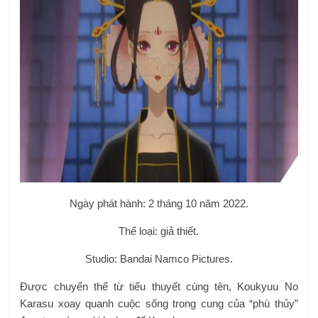
Studio: Bandai Namco Pictures.
Được chuyển thể từ tiểu thuyết cùng tên, Koukyuu No
Karasu xoay quanh cuộc sống trong cung của “phù thủy”
Jusetsu cùng với hoàng đế Koushun.
Xem thêm:
TOP 10 anime mùa thu 2022 hay và đáng xem
nhất sẽ được ra mắt vào tháng 10! (Phần 1)
Mushikaburi-hime