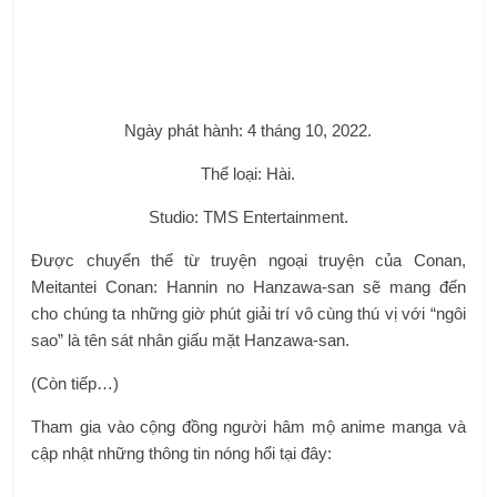
Post Views:
1,695
←
Tin sáng 2-10: Lũ ở Đồng bằng sông Cửu Long ở
mức cao hơn nhiều năm; 112.000 doanh nghiệp rút
khỏi thị trường trong 9 tháng
Ngành kinh doanh chăm sóc da! Ngày và lô phát
hành
→
Leave a Reply
Your email address will not be published.
Required fields are
marked
*