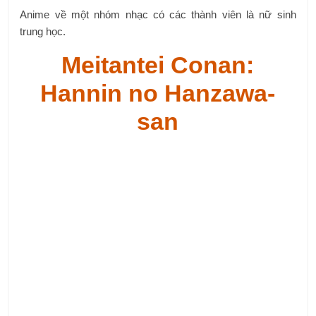
Thể loại: Hài.
Studio: TMS Entertainment.
Được chuyển thể từ truyện ngoại truyện của Conan,
Meitantei Conan: Hannin no Hanzawa-san sẽ mang đến
cho chúng ta những giờ phút giải trí vô cùng thú vị với “ngôi
sao” là tên sát nhân giấu mặt Hanzawa-san.
(Còn tiếp…)
Tham gia vào cộng đồng người hâm mộ anime manga và
cập nhật những thông tin nóng hổi tại đây: