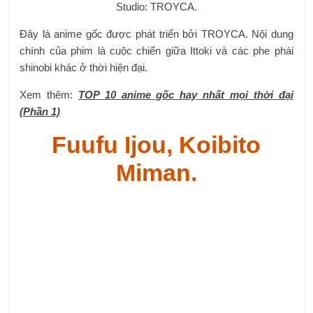
Studio: TROYCA.
Đây là anime gốc được phát triển bởi TROYCA. Nội dung
chính của phim là cuộc chiến giữa Ittoki và các phe phái
shinobi khác ở thời hiện đại.
Xem thêm:
TOP 10 anime gốc hay nhất mọi thời đại
(Phần 1)
Fuufu Ijou, Koibito
Miman.
Ngày phát hành: 9 tháng 10, 2022.
Thể loại: Tình cảm.
Studio: studio MẸ.