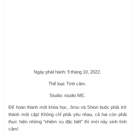
Để hoàn thành một khóa học, Jirou và Shiori buộc phải trở
thành một cặp! Không chỉ phải yêu nhau, cả hai còn phải
thực hiện những “nhiệm vụ đặc biệt” thì mới nảy sinh tình
cảm!
Popute pipikku mùa 2
Ngày phát hành: 2 tháng 10 năm 2022.
Thể loại: Hài.
Studio: Kamikaze Douga, Space Neko Company.
Phần 2 của Poputepipikku, bộ anime dở khóc dở cười
nhưng vô cùng hài hước đã làm mưa làm gió cách đây
nhiều năm.