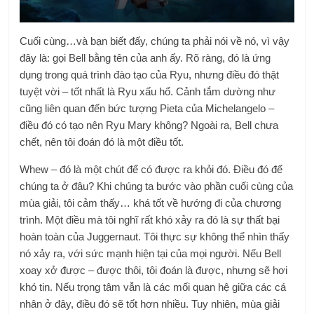
Cuối cùng…và bạn biết đấy, chúng ta phải nói về nó, vì vậy
đây là: gọi Bell bằng tên của anh ấy. Rõ ràng, đó là ứng
dụng trong quá trình đào tạo của Ryu, nhưng điều đó thật
tuyệt vời – tốt nhất là Ryu xấu hổ. Cảnh tắm dường như
cũng liên quan đến bức tượng Pieta của Michelangelo –
điều đó có tạo nên Ryu Mary không? Ngoài ra, Bell chưa
chết, nên tôi đoán đó là một điều tốt.
Whew – đó là một chút để có được ra khỏi đó. Điều đó để
chúng ta ở đâu? Khi chúng ta bước vào phần cuối cùng của
mùa giải, tôi cảm thấy… khá tốt về hướng đi của chương
trình. Một điều mà tôi nghĩ rất khó xảy ra đó là sự thất bại
hoàn toàn của Juggernaut. Tôi thực sự không thể nhìn thấy
nó xảy ra, với sức mạnh hiện tại của mọi người. Nếu Bell
xoay xở được – được thôi, tôi đoán là được, nhưng sẽ hơi
khó tin. Nếu trọng tâm vẫn là các mối quan hệ giữa các cá
nhân ở đây, điều đó sẽ tốt hơn nhiều. Tuy nhiên, mùa giải