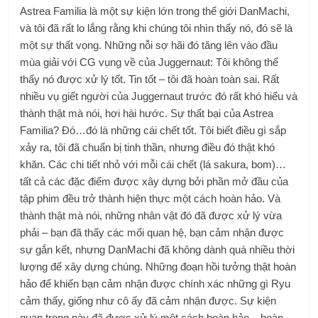
Astrea Familia là một sự kiện lớn trong thế giới DanMachi,
và tôi đã rất lo lắng rằng khi chúng tôi nhìn thấy nó, đó sẽ là
một sự thất vọng. Những nỗi sợ hãi đó tăng lên vào đầu
mùa giải với CG vụng về của Juggernaut: Tôi không thể
thấy nó được xử lý tốt. Tin tốt – tôi đã hoàn toàn sai. Rất
nhiều vụ giết người của Juggernaut trước đó rất khó hiểu và
thành thật mà nói, hơi hài hước. Sự thất bại của Astrea
Familia? Đó…đó là những cái chết tốt. Tôi biết điều gì sắp
xảy ra, tôi đã chuẩn bị tinh thần, nhưng điều đó thật khó
khăn. Các chi tiết nhỏ với mỗi cái chết (lá sakura, bom)…
tất cả các đặc điểm được xây dựng bởi phần mở đầu của
tập phim đều trở thành hiện thực một cách hoàn hảo. Và
thành thật mà nói, những nhân vật đó đã được xử lý vừa
phải – bạn đã thấy các mối quan hệ, bạn cảm nhận được
sự gắn kết, nhưng DanMachi đã không dành quá nhiều thời
lượng để xây dựng chúng. Những đoạn hồi tưởng thật hoàn
hảo để khiến bạn cảm nhận được chính xác những gì Ryu
cảm thấy, giống như cô ấy đã cảm nhận được. Sự kiện
quan trọng này đã được xử lý một cách hoàn hảo – hoàn