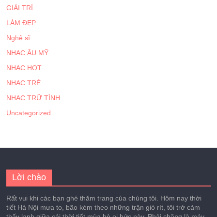
GIẢI TRÍ
LÀM ĐẸP
Nghệ sĩ
NHẠC ÂU MỸ
NHẠC HOT
NHẠC TRẺ
NHẠC TRỮ TÌNH
Uncategorized
Lời chào
Rất vui khi các bạn ghé thăm trang của chúng tôi. Hôm nay thời
tiết Hà Nội mưa to, bão kèm theo những trận gió rít, tôi trở cảm
thấy lạnh giữa cái thời tiết mùa hè oi bức này. Phải chăng là máy