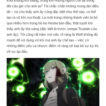
khỏi không khí loãng, trong khi những người còn lại trong
đội câu giờ cho anh ta? Tôi chắc chắn không mong đợi điều
đó – nó cho thấy anh ấy cũng đặc biệt như thế nào, có thể
tạo ra vũ khí ma thuật. Là một trong những thành viên bị bỏ
qua nhiều hơn trong bộ ba Hestia ban đầu, thật tuyệt khi
thấy anh ấy tỏa sáng (đặc biệt là trước senpai Tsubaki của
anh ấy). Tôi cũng rất hâm mộ việc rõ ràng là Welf không đủ
mạnh để sử dụng vũ khí mà anh ấy chế tạo – việc có
những điểm yếu và nhược điểm rõ ràng sẽ loại bỏ sự kỳ thị
về sự áp đảo.