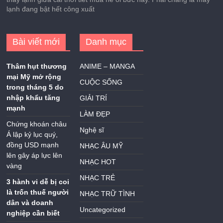
lạnh đang bật hết công xuất
Bài viết mới
Danh mục
Thâm hụt thương
ANIME – MANGA
mại Mỹ mở rộng
CUỘC SỐNG
trong tháng 5 do
nhập khẩu tăng
GIẢI TRÍ
mạnh
LÀM ĐẸP
Chứng khoán châu
Nghệ sĩ
Á lập kỷ lục quý,
đồng USD mạnh
NHẠC ÂU MỸ
lên gây áp lực lên
NHẠC HOT
vàng
NHẠC TRẺ
3 hành vi dễ bị coi
là trốn thuế người
NHẠC TRỮ TÌNH
dân và doanh
Uncategorized
nghiệp cần biết