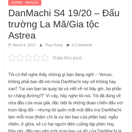
ANIME - MANGA
DanMachi S4 19/20 – Đấu
trường La Mã/Gia tộc
Astrea
March 6, 2023
Thuy Dung
0 Comments
Rate this post
Tôi có thể nghe thấy những gì bạn đang nghĩ – “Amun,
không phải bạn đã nói mùa DanMachi này sẽ không hay
sao? Tại sao bạn lại quay lại và viết về nó bây giờ, ba phần
tư chặng đường?!” Vì vậy, hãy nghe tôi nói. Tôi đã đúng về
nửa đầu của mùa giải, đặc biệt là những đoạn chiến đấu với
trùm tầng đôi – nhưng tôi quên mất một điều mà DanMachi
làm mỗi mùa (thậm chí là sự tàn bạo của phần hai): ngẫu
nhiên, ở giữa, sẽ có hai người điên cuồng tập phim hay.
Bây giờ, điều tạo nên một mùa hay và dở của DanMachi là