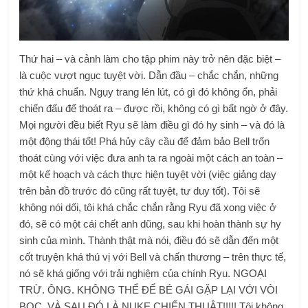
Thứ hai – và cảnh làm cho tập phim này trở nên đặc biệt –
là cuộc vượt ngục tuyệt vời. Dẫn đầu – chắc chắn, những
thứ khá chuẩn. Ngụy trang lén lút, có gì đó không ổn, phải
chiến đấu để thoát ra – được rồi, không có gì bất ngờ ở đây.
Mọi người đều biết Ryu sẽ làm điều gì đó hy sinh – và đó là
một động thái tốt! Phá hủy cây cầu để đảm bảo Bell trốn
thoát cùng với việc đưa anh ta ra ngoài một cách an toàn –
một kế hoạch và cách thực hiện tuyệt vời (việc giảng dạy
trên bản đồ trước đó cũng rất tuyệt, tư duy tốt). Tôi sẽ
không nói dối, tôi khá chắc chắn rằng Ryu đã xong việc ở
đó, sẽ có một cái chết anh dũng, sau khi hoàn thành sự hy
sinh của mình. Thành thật mà nói, điều đó sẽ dẫn đến một
cốt truyện khá thú vị với Bell và chấn thương – trên thực tế,
nó sẽ khá giống với trải nghiệm của chính Ryu. NGOẠI
TRỪ. ÔNG. KHÔNG THỂ ĐỂ BÉ GÁI GẶP LẠI VỚI VÒI
BỌC. VÀ SAU ĐÓ LÀ NUKE CHIẾN THUẬT!!!!! Tôi không