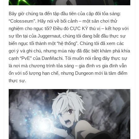
Bây giờ chúng ta đến tập đầu tiên của cặp đôi tỏa sáng:
“Colosseum”. Hãy nói về bối cảnh – một sân chơi thử
nghiệm cho ngục tối? Điều đó CỰC KỲ thú vị – kết hợp với
sự tồn tại của Juggernaut, chúng tôi đang bắt đầu thực sự
biến ngục tối thành một “hệ thống”. Chúng tôi đã xem các
gợi ý và ghi chú, nhưng mùa này đã đặc biệt khám phá khía
cạnh “PvE” của DanMachi. Tôi muốn nói rằng đây thực sự
là nơi mà chương trình tỏa sáng – gia đình vs gia đình vẫn
ổn với số lượng hạn chế, nhưng Dungeon mới là tâm điểm
thực sự.