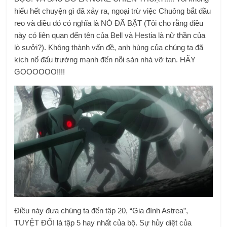
hiểu hết chuyện gì đã xảy ra, ngoại trừ việc Chuông bắt đầu
reo và điều đó có nghĩa là NÓ ĐÃ BẬT (Tôi cho rằng điều
này có liên quan đến tên của Bell và Hestia là nữ thần của
lò sưởi?). Không thành vấn đề, anh hùng của chúng ta đã
kích nổ đấu trường mạnh đến nỗi sàn nhà vỡ tan. HÃY
GOOOOOO!!!!
Điều này đưa chúng ta đến tập 20, “Gia đình Astrea”,
TUYỆT ĐỐI là tập 5 hay nhất của bộ. Sự hủy diệt của