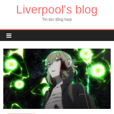
Liverpool's blog
Tin tức tổng hợp