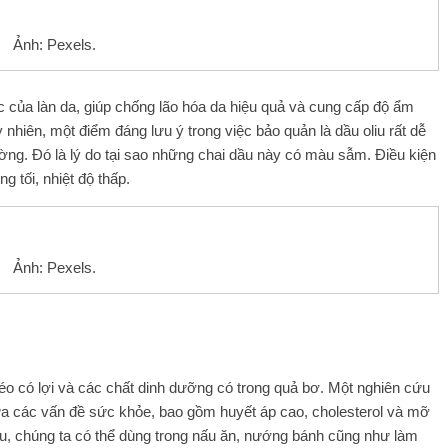
Ảnh: Pexels.
ợc của làn da, giúp chống lão hóa da hiệu quả và cung cấp độ ẩm
 nhiên, một điểm đáng lưu ý trong việc bảo quản là dầu oliu rất dễ
ường. Đó là lý do tại sao những chai dầu này có màu sẫm. Điều kiện
ng tối, nhiệt độ thấp.
Ảnh: Pexels.
éo có lợi và các chất dinh dưỡng có trong quả bơ. Một nghiên cứu
a các vấn đề sức khỏe, bao gồm huyết áp cao, cholesterol và mỡ
u, chúng ta có thể dùng trong nấu ăn, nướng bánh cũng như làm