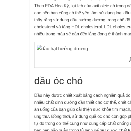
Theo FDA Hoa Kỳ, lợi ích của axit oleic có trong
cao nên bạn cũng có thể yên tâm sử dụng loại dầ
thấy rằng sử dụng dầu hướng dương trong chế độ 
cholesterol và tăng HDL cholesterol. LDL cholestero
nhiều trong máu sẽ dẫn đến lắng đọng ở thành m
dầu óc chó
Dầu này được chiết xuất bằng cách nghiền quả óc 
nhiều chất dinh dưỡng cần thiết cho cơ thể, chất 
ăn uống của bạn giúp cải thiện sức khỏe tim mạc
ung thư. Đồng thời, sử dụng quả óc chó còn góp p
tự do trong cơ thể cũng như cung cấp chất chống 
bạn nên bảo quản trong tủ lạnh để giữ được chất lư