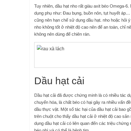
Tuy nhiên, dầu hạt nho rất giàu axit béo Omega-6
dụng phụ như: Đau bụng, buồn nôn, tụt huyết áp…
cũng nên hạn chế sử dụng dầu hạt. nho hoặc hỏi ý 
nho không tốt ở nhiệt độ cao nên để an toàn, chỉ
không nên dùng để chiên rán.
Dầu hạt cải
Dầu hạt cải đã được chứng minh là có nhiều tác dụ
chuyển hóa, là chất béo có hại gây ra nhiều vấn đ
dầu thực vật. Một số tác hại của dầu hạt cải bao
trên chuột cho thấy dầu hạt cải ở nhiệt độ cao sản
dụng dầu hạt cải có liên quan đến các triệu chứng
béo phì và có thể là bệnh tim.