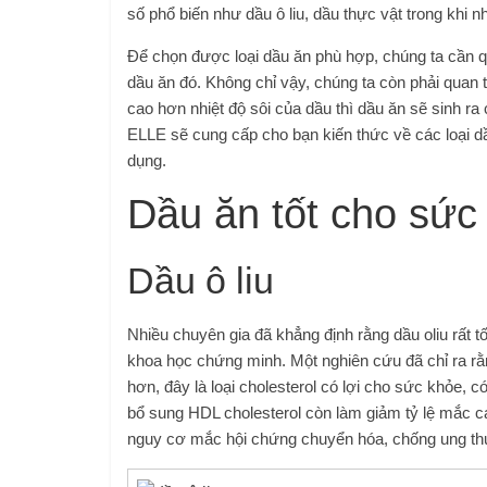
số phổ biến như dầu ô liu, dầu thực vật trong khi
Để chọn được loại dầu ăn phù hợp, chúng ta cần 
dầu ăn đó. Không chỉ vậy, chúng ta còn phải quan 
cao hơn nhiệt độ sôi của dầu thì dầu ăn sẽ sinh r
ELLE sẽ cung cấp cho bạn kiến ​​thức về các loại 
dụng.
Dầu ăn tốt cho sức
Dầu ô liu
Nhiều chuyên gia đã khẳng định rằng dầu oliu rất 
khoa học chứng minh. Một nghiên cứu đã chỉ ra rằn
hơn, đây là loại cholesterol có lợi cho sức khỏe, c
bổ sung HDL cholesterol còn làm giảm tỷ lệ mắc c
nguy cơ mắc hội chứng chuyển hóa, chống ung th