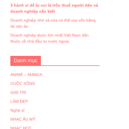
3 hành vi dễ bị coi là trốn thuế người dân và
doanh nghiệp cần biết
Doanh nghiệp nhỏ và vừa có thể vay vốn bằng
tài sản ảo
Doanh nghiệp dược lớn nhất Việt Nam dần
thuộc về nhà đầu tư nước ngoài
Danh mục
ANIME – MANGA
CUỘC SỐNG
GIẢI TRÍ
LÀM ĐẸP
Nghệ sĩ
NHẠC ÂU MỸ
NHẠC HOT