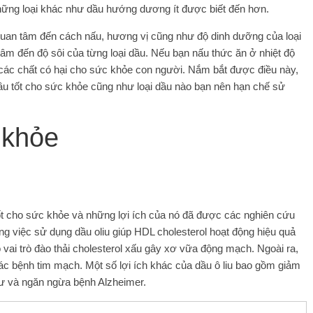
 những loại khác như dầu hướng dương ít được biết đến hơn.
quan tâm đến cách nấu, hương vị cũng như độ dinh dưỡng của loại
tâm đến độ sôi của từng loại dầu. Nếu bạn nấu thức ăn ở nhiệt độ
a các chất có hại cho sức khỏe con người. Nắm bắt được điều này,
dầu tốt cho sức khỏe cũng như loại dầu nào bạn nên hạn chế sử
 khỏe
tốt cho sức khỏe và những lợi ích của nó đã được các nghiên cứu
g việc sử dụng dầu oliu giúp HDL cholesterol hoạt động hiệu quả
ó vai trò đào thải cholesterol xấu gây xơ vữa động mạch. Ngoài ra,
ác bệnh tim mạch. Một số lợi ích khác của dầu ô liu bao gồm giảm
ư và ngăn ngừa bệnh Alzheimer.