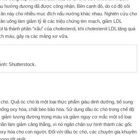
 dầu hướng dương đã được công nhận. Bên cạnh đó, do có độ sôi
u ăn này cho nhiều mục đích nấu nướng khác nhau. Nghiên cứu cho
ăn uống làm giảm tỷ lệ các triệu chứng tim mạch, giảm LDL
l là thành phần “xấu” của cholesterol, khi cholesterol LDL tăng quá
ạch máu, gây ra các mảng xơ vữa.
Ảnh: Shutterstock.
chó. Quả óc chó là một loại thực phẩm giàu dinh dưỡng, bổ sung
chống oxy hóa, chất béo bão hòa. Sử dụng dầu óc chó trong chế độ
h, giảm lượng đường trong máu và giảm nguy cơ mắc một số loại
hần làm giảm căng thẳng, vì nó ngăn chặn sự hình thành các gốc
oxy hóa cho con người. Đối với dầu óc chó, các chuyên gia khuyên
ợng tốt nhất.