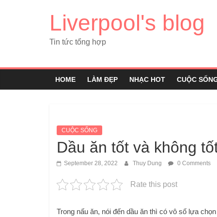
Liverpool's blog
Tin tức tổng hợp
HOME
LÀM ĐẸP
NHẠC HOT
CUỘC SỐN
CUỘC SỐNG
Dầu ăn tốt và không tố
September 28, 2022
Thuy Dung
0 Comments
Rate this post
Trong nấu ăn, nói đến dầu ăn thì có vô số lựa chọ