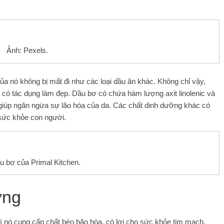
Ảnh: Pexels.
ủa nó không bị mất đi như các loại dầu ăn khác. Không chỉ vậy,
 có tác dụng làm đẹp. Dầu bơ có chứa hàm lượng axit linolenic và
à giúp ngăn ngừa sự lão hóa của da. Các chất dinh dưỡng khác có
 sức khỏe con người.
u bơ của Primal Kitchen.
ơng
 nó cung cấp chất béo bão hòa, có lợi cho sức khỏe tim mạch.