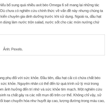
. Nếu bổ sung quá nhiều axit béo Omega 6 sẽ mang lại những tác
 Dù chưa có nghiên cứu chính thức về vấn đề này nhưng chúng ta
kiến ​​chuyên gia dinh dưỡng trước khi sử dụng. Ngoài ra, dầu hạt
 nên dùng làm nước trộn salad, nước sốt cho các món nướng chứ
Ảnh: Pexels.
ng phụ đối với sức khỏe. Đầu tiên, dầu hạt cải có chứa chất béo
ề sức khỏe. Nguyên nhân có thể đến từ quá trình xử lý mùi trong
 gồm ảnh hưởng đến trí nhớ và sức khỏe tim mạch. Một nghiên cứu
 sinh ra chất gây ra các nốt mụn đỏ trên cơ thể. Không chỉ vậy, sử
 rối loạn chuyển hóa như huyết áp cao, lượng đường trong máu cao,