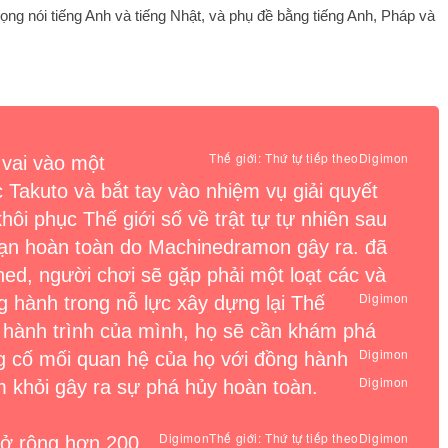
ng nói tiếng Anh và tiếng Nhật, và phụ đề bằng tiếng Anh, Pháp và
Thế giới: Thứ tự tiếp theo
Digimon
 vai vào một
 Takuto và bắt tay vào nhiệm vụ giải quyết
khôi phục Thế giới số về trật tự tự nhiên sau
 loạn hoàn toàn do Machinedramon gây ra. đã
ined, người chơi sẽ gặp phải một loạt các
và
Digimon
 hành trong nỗ lực xây dựng lại Thế
ốt hành trình của mình, họ sẽ cần khám phá
Digimon
ng cố mối quan hệ của họ với
đồng hành
Digimon
ễm
khỏi gây ra sự phá hủy hoàn toàn.
Digimon
Thế giới: Thứ tự tiếp theo
Digimon
mở rộng hơn 200