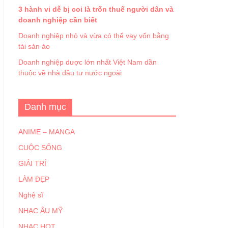
3 hành vi dễ bị coi là trốn thuế người dân và
doanh nghiệp cần biết
Doanh nghiệp nhỏ và vừa có thể vay vốn bằng
tài sản ảo
Doanh nghiệp dược lớn nhất Việt Nam dần
thuộc về nhà đầu tư nước ngoài
Danh mục
ANIME – MANGA
CUỘC SỐNG
GIẢI TRÍ
LÀM ĐẸP
Nghệ sĩ
NHẠC ÂU MỸ
NHẠC HOT