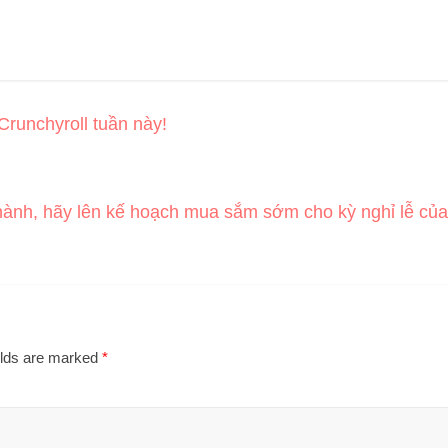
runchyroll tuần này!
 hành, hãy lên kế hoạch mua sắm sớm cho kỳ nghỉ lễ của
elds are marked
*