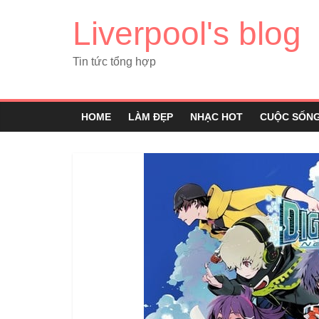
Liverpool's blog
Tin tức tổng hợp
HOME
LÀM ĐẸP
NHẠC HOT
CUỘC SỐN