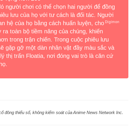
 đó người chơi có thể chọn hai người để đồng
êu lưu của họ với tư cách là đối tác. Người
Digimon
uan hệ của họ
bằng cách huấn luyện, cho
 ra toàn bộ tiềm năng của chúng, khiến
n trong trận chiến. Trong cuộc phiêu lưu
 sẽ gặp gỡ một dàn nhân vật đầy màu sắc và
 thị trấn Floatia, nơi đóng vai trò là căn cứ
họ.
à cổ đông thiểu số, không kiểm soát của Anime News Network Inc.