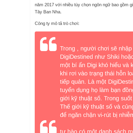
năm 2017 với nhiều tùy chọn ngôn ngữ bao gồm giọ
Tây Ban Nha.
Công ty mô tả trò chơi:
Trong
, người chơi sẽ nhập
DigiDestined như Shiki hoặc
một bí ẩn Digi khó hiểu và 
khi rơi vào trạng thái hỗn
tiếp quản. Là một DigiDest
tuyển dụng họ làm bạn đồng
giới kỹ thuật số. Trong su
Thế giới kỹ thuật số và củ
để ngăn chặn vi-rút bị nhi
tự hào có một danh sách 