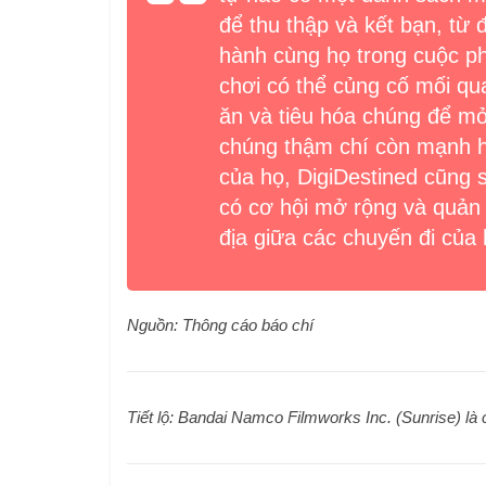
để thu thập và kết bạn, từ
hành cùng họ trong cuộc phi
chơi có thể củng cố mối q
ăn và tiêu hóa chúng để mở
chúng thậm chí còn mạnh hơ
của họ, DigiDestined cũng
có cơ hội mở rộng và quản lý
địa giữa các chuyến đi của 
Nguồn: Thông cáo báo chí
Tiết lộ: Bandai Namco Filmworks Inc. (Sunrise) l