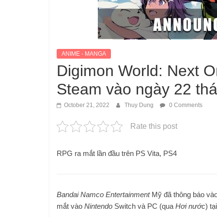
ANIME - MANGA
Digimon World: Next Or
Steam vào ngày 22 thá
October 21, 2022
Thuy Dung
0 Comments
Rate this post
RPG ra mắt lần đầu trên PS Vita, PS4
Bandai Namco Entertainment
Mỹ đã thông báo và
mắt vào
Nintendo
Switch và PC (qua
Hơi nước
) t