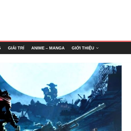
G
GIẢI TRÍ
ANIME – MANGA
GIỚI THIỆU