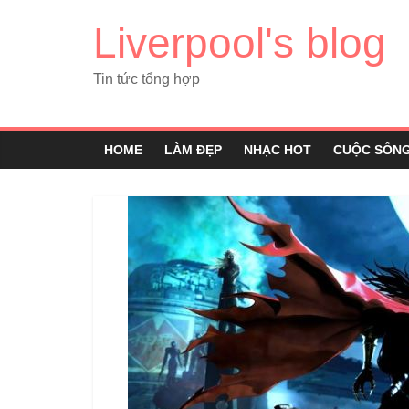
Liverpool's blog
Tin tức tổng hợp
HOME
LÀM ĐẸP
NHẠC HOT
CUỘC SỐN