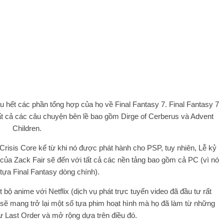
u hết các phần tổng hợp của họ về Final Fantasy 7. Final Fantasy 7
ất cả các câu chuyện bên lề bao gồm Dirge of Cerberus và Advent
Children.
Crisis Core kể từ khi nó được phát hành cho PSP, tuy nhiên, Lễ kỷ
 của Zack Fair sẽ đến với tất cả các nền tảng bao gồm cả PC (vì nó
 tựa Final Fantasy dòng chính).
ộ anime với Netflix (dịch vụ phát trực tuyến video đã đầu tư rất
ể sẽ mang trở lại một số tựa phim hoạt hình mà họ đã làm từ những
 Last Order và mở rộng dựa trên điều đó.