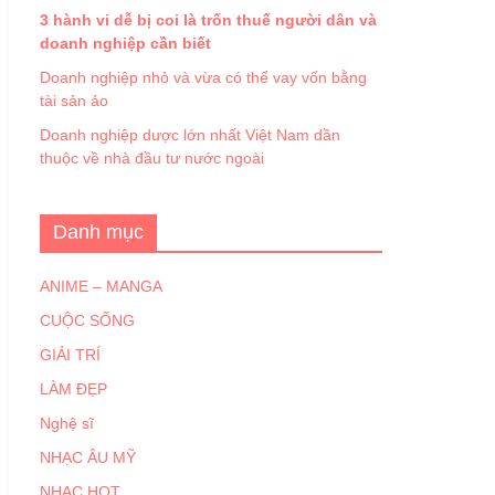
3 hành vi dễ bị coi là trốn thuế người dân và
doanh nghiệp cần biết
Doanh nghiệp nhỏ và vừa có thể vay vốn bằng
tài sản ảo
Doanh nghiệp dược lớn nhất Việt Nam dần
thuộc về nhà đầu tư nước ngoài
Danh mục
ANIME – MANGA
CUỘC SỐNG
GIẢI TRÍ
LÀM ĐẸP
Nghệ sĩ
NHẠC ÂU MỸ
NHẠC HOT