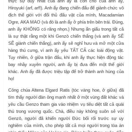
thực sự duy nhất của anh ấy là con chó của anh ấy,
Hiroyuki (arf, arf!). Anh ấy đang chiến đấu để giành chức vô
địch thế giới với đối thủ đấu vật của mình, Macadamian
Ogre, AKA MAO (và đó là anh ấy ở phía trên bên trái. Đúng,
anh ấy KHÔNG có răng nhọn.) Nhưng ẩn giấu trong tất cả
là sự thật rằng một khi Genzō chiến thắng (và anh ấy SẼ
SẼ giành chiến thắng), anh ấy sẽ nghỉ hưu và mở một cửa
hàng thú cưng, vì anh ấy yêu TẤT CẢ các loài động vật.
Tuy nhiên, ở giữa trận đấu, khi anh ấy thực hiện động tác
bay nhảy xuyên người, anh ấy bị đưa đến một thế giới
khác. Anh ấy đã được triệu tập để trở thành anh hùng của
họ!
Công chúa Altena Elgard Ratis (tóc vàng hoe, ở giữa) đã
tìm thấy người đàn ông mạnh nhất ở một vùng đất khác và
yêu cầu Genzo tham gia vào nhiệm vụ tiêu diệt tất cả quái
thú trong vương quốc. Chà, điều này không suôn sẻ với
Genzō, người đã khiến người Đức bối rối trước sự uy
nghiêm của mình, cho phép tất cả mọi người trong tòa án