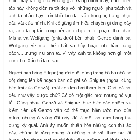
nhìn thấy Mông của Hoàng gia. Đáng buồn thay, cuộc diễn
tập này không diễn ra tốt đẹp với những người phụ trách và
anh ta phải chạy trốn khỏi lâu đài, vẫn trong bộ trang phục
đấu vật của mình. Khi cố gắng tìm hiểu chuyện gì đang xảy
ra, anh ta bị tấn công bởi anh chị em tội phạm thú nhân
Misha và Wolfgang (phía dưới bên phải). Genzō đánh bại
Wolfgang về mặt thể chất và hủy hoại tinh thần bằng
cách…..nựng nịu anh ta, vì vậy anh ta không hơn gì một
con chó. Xấu hổ làm sao!
Người bán hàng Edgar (người cuối cùng trong bộ ba nhỏ bé
đó) đang lên kế hoạch bán cô gái sói Shigure (ngoài cùng
bên trái của Genzō), một con lợn hơi tham lam. Chà, cả hai
đều như vậy, được chứ? Cô có một giấc mơ, nhưng nó vụt
tắt. Cùng nhau, Genzō và Shigure thực hiện các nhiệm vụ
kiếm tiền để Genzō vẫn có thể thực hiện ước mơ của
mình, nhưng ở vùng đất này, đó là một loại cửa hàng thú
cưng kỳ quái. Anh ấy muốn thuần hóa những con thú ác
này, chứng tỏ rằng chúng là những sinh vật thực sự tốt