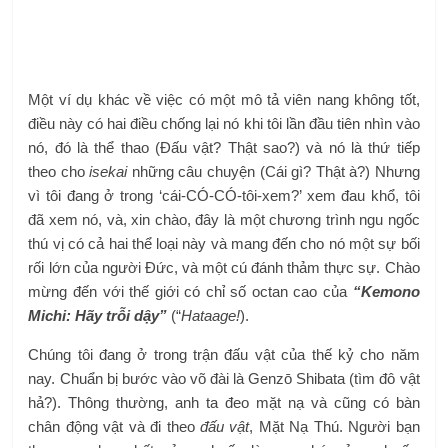
Một ví dụ khác về việc có một mô tả viên nang không tốt,
điều này có hai điều chống lại nó khi tôi lần đầu tiên nhìn vào
nó, đó là thể thao (Đấu vật? Thật sao?) và nó là thứ tiếp
theo cho
isekai
những câu chuyện (Cái gì? Thật à?) Nhưng
vì tôi đang ở trong ‘cái-CÓ-CÓ-tôi-xem?’ xem đau khổ, tôi
đã xem nó, và, xin chào, đây là một chương trình ngu ngốc
thú vị có cả hai thể loại này và mang đến cho nó một sự bối
rối lớn của người Đức, và một cú đánh thảm thực sự. Chào
mừng đến với thế giới có chỉ số octan cao của
“Kemono
Michi: Hãy trỗi dậy”
(“
Hataage!
).
Chúng tôi đang ở trong trận đấu vật của thế kỷ cho năm
nay. Chuẩn bị bước vào võ đài là Genzō Shibata (tìm đô vật
hả?). Thông thường, anh ta đeo mặt nạ và cũng có bàn
chân động vật và đi theo
đấu vật
, Mặt Nạ Thú. Người bạn