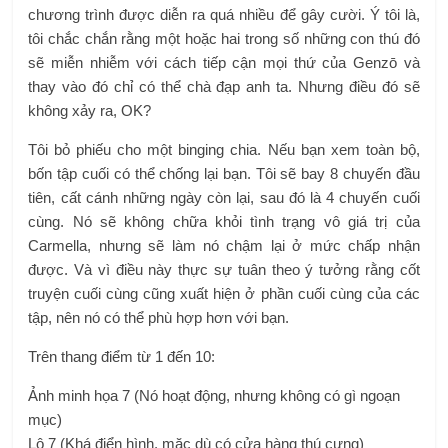
chương trình được diễn ra quá nhiều để gây cười. Ý tôi là,
tôi chắc chắn rằng một hoặc hai trong số những con thú đó
sẽ miễn nhiễm với cách tiếp cận mọi thứ của Genzō và
thay vào đó chỉ có thể chà đạp anh ta. Nhưng điều đó sẽ
không xảy ra, OK?
Tôi bỏ phiếu cho một binging chia. Nếu bạn xem toàn bộ,
bốn tập cuối có thể chống lại bạn. Tôi sẽ bay 8 chuyến đầu
tiên, cất cánh những ngày còn lại, sau đó là 4 chuyến cuối
cùng. Nó sẽ không chữa khỏi tình trạng vô giá trị của
Carmella, nhưng sẽ làm nó chậm lại ở mức chấp nhận
được. Và vì điều này thực sự tuân theo ý tưởng rằng cốt
truyện cuối cùng cũng xuất hiện ở phần cuối cùng của các
tập, nên nó có thể phù hợp hơn với bạn.
Trên thang điểm từ 1 đến 10:
Ảnh minh họa 7 (Nó hoạt động, nhưng không có gì ngoạn
mục)
Lô 7 (Khá điển hình, mặc dù có cửa hàng thú cưng)