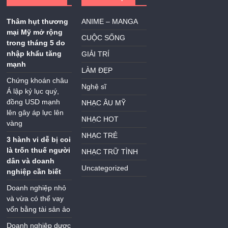
Thâm hụt thương
ANIME – MANGA
mại Mỹ mở rộng
CUỘC SỐNG
trong tháng 5 do
nhập khẩu tăng
GIẢI TRÍ
mạnh
LÀM ĐẸP
Chứng khoán châu
Nghệ sĩ
Á lập kỷ lục quý,
đồng USD mạnh
NHẠC ÂU MỸ
lên gây áp lực lên
NHẠC HOT
vàng
NHẠC TRẺ
3 hành vi dễ bị coi
là trốn thuế người
NHẠC TRỮ TÌNH
dân và doanh
Uncategorized
nghiệp cần biết
Doanh nghiệp nhỏ
và vừa có thể vay
vốn bằng tài sản ảo
Doanh nghiệp dược