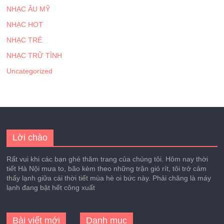
NHẠC ÂU MỸ
NHẠC HOT
NHẠC TRẺ
NHẠC TRỮ TÌNH
Uncategorized
Lời chào
Rất vui khi các bạn ghé thăm trang của chúng tôi. Hôm nay thời
tiết Hà Nội mưa to, bão kèm theo những trận gió rít, tôi trở cảm
thấy lạnh giữa cái thời tiết mùa hè oi bức này. Phải chăng là máy
lạnh đang bật hết công xuất
Bài viết mới
Danh mục