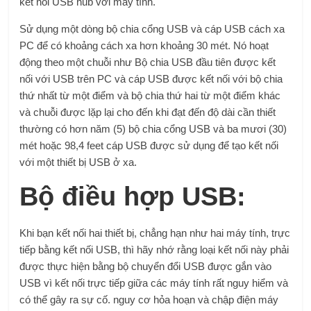
kết nối USB hub với máy tính.
Sử dụng một dòng bộ chia cổng USB và cáp USB cách xa
PC để có khoảng cách xa hơn khoảng 30 mét. Nó hoạt
động theo một chuỗi như Bộ chia USB đầu tiên được kết
nối với USB trên PC và cáp USB được kết nối với bộ chia
thứ nhất từ ​​một điểm và bộ chia thứ hai từ một điểm khác
và chuỗi được lặp lại cho đến khi đạt đến độ dài cần thiết
thường có hơn năm (5) bộ chia cổng USB và ba mươi (30)
mét hoặc 98,4 feet cáp USB được sử dụng để tạo kết nối
với một thiết bị USB ở xa.
Bộ điều hợp USB:
Khi bạn kết nối hai thiết bị, chẳng hạn như hai máy tính, trực
tiếp bằng kết nối USB, thì hãy nhớ rằng loại kết nối này phải
được thực hiện bằng bộ chuyển đổi USB được gắn vào
USB vì kết nối trực tiếp giữa các máy tính rất nguy hiểm và
có thể gây ra sự cố. nguy cơ hỏa hoạn và chập điện máy