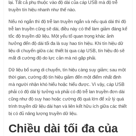
lại. Tất cả phụ thuộc vào độ dài của cáp USB mà độ trễ
truyền tín hiệu nhanh như thế nào.
Nếu nó ngắn thì độ trễ lan truyền ngắn và nếu quá dài thì độ
trễ lan truyền cũng sẽ dài, điều này có thể làm giảm đáng kể
tốc độ truyền dữ liệu. Một yếu tố quan trọng khác ảnh
hưởng đến độ dài tối đa là suy hao tín hiệu. Khi tín hiệu dữ
liệu di chuyển giữa các thiết bị qua cáp USB, tín hiệu đó sẽ
mất đi cường độ do lực cản mà nó gặp phải.
Dữ liệu bổ sung di chuyển, tín hiệu càng suy giảm; sau một
thời gian, cường độ tín hiệu giảm đến một điểm nhất định
mà người nhận khó hiểu hoặc hiểu được. Vì vậy, cáp USB
phải có độ dài lý tưởng và phải có độ trễ lan truyền đơn dài
cũng như độ suy hao hoặc cường độ quá lớn để xử lý quá
trình truyền dữ liệu dài hạn và liên kết hữu ích giữa các thiết
bị có đủ năng lượng truyền dữ liệu.
Chiều dài tối đa của