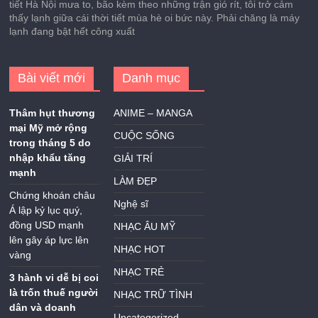
tiết Hà Nội mưa to, bão kèm theo những trận gió rít, tôi trở cảm
thấy lạnh giữa cái thời tiết mùa hè oi bức này. Phải chăng là máy
lạnh đang bật hết công xuất
Bài viết mới
Danh mục
Thâm hụt thương
ANIME – MANGA
mại Mỹ mở rộng
CUỘC SỐNG
trong tháng 5 do
nhập khẩu tăng
GIẢI TRÍ
mạnh
LÀM ĐẸP
Chứng khoán châu
Nghệ sĩ
Á lập kỷ lục quý,
đồng USD mạnh
NHẠC ÂU MỸ
lên gây áp lực lên
NHẠC HOT
vàng
NHẠC TRẺ
3 hành vi dễ bị coi
là trốn thuế người
NHẠC TRỮ TÌNH
dân và doanh
Uncategorized