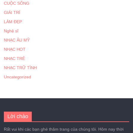
CUỘC SỐNG
GIẢI TRÍ
LÀM ĐẸP
Nghệ sĩ
NHẠC ÂU MỸ
NHẠC HOT
NHẠC TRẺ
NHẠC TRỮ TÌNH
Uncategorized
Lời chào
Rất vui khi các bạn ghé thăm trang của chúng tôi. Hôm nay thời