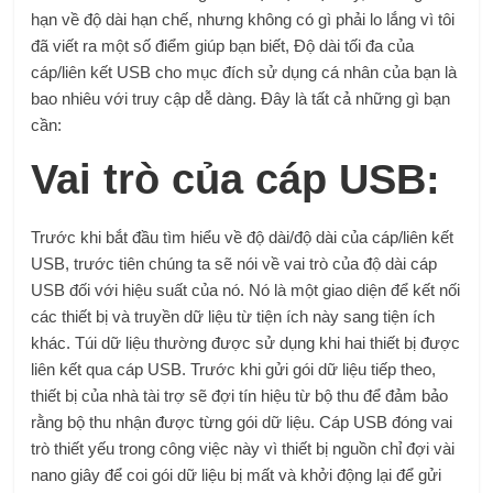
hạn về độ dài hạn chế, nhưng không có gì phải lo lắng vì tôi
đã viết ra một số điểm giúp bạn biết, Độ dài tối đa của
cáp/liên kết USB cho mục đích sử dụng cá nhân của bạn là
bao nhiêu với truy cập dễ dàng. Đây là tất cả những gì bạn
cần:
Vai trò của cáp USB:
Trước khi bắt đầu tìm hiểu về độ dài/độ dài của cáp/liên kết
USB, trước tiên chúng ta sẽ nói về vai trò của độ dài cáp
USB đối với hiệu suất của nó. Nó là một giao diện để kết nối
các thiết bị và truyền dữ liệu từ tiện ích này sang tiện ích
khác. Túi dữ liệu thường được sử dụng khi hai thiết bị được
liên kết qua cáp USB. Trước khi gửi gói dữ liệu tiếp theo,
thiết bị của nhà tài trợ sẽ đợi tín hiệu từ bộ thu để đảm bảo
rằng bộ thu nhận được từng gói dữ liệu. Cáp USB đóng vai
trò thiết yếu trong công việc này vì thiết bị nguồn chỉ đợi vài
nano giây để coi gói dữ liệu bị mất và khởi động lại để gửi