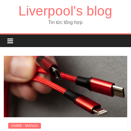
Liverpool's blog
Tin tức tổng hợp
ANIME - MANGA