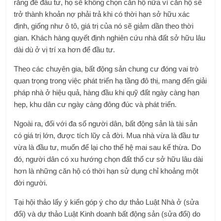
rằng để đầu tư, họ sẽ không chọn căn hộ nữa vì căn hộ sẽ
trở thành khoản nợ phải trả khi có thời hạn sở hữu xác
định, giống như ô tô, giá trị của nó sẽ giảm dần theo thời
gian. Khách hàng quyết định nghiên cứu nhà đất sở hữu lâu
dài dù ở vị trí xa hơn để đầu tư.
Theo các chuyên gia, bất động sản chung cư đóng vai trò
quan trọng trong việc phát triển hạ tầng đô thị, mang đến giải
pháp nhà ở hiệu quả, hàng đầu khi quỹ đất ngày càng hạn
hẹp, khu dân cư ngày càng đông đúc và phát triển.
Ngoài ra, đối với đa số người dân, bất động sản là tài sản
có giá trị lớn, được tích lũy cả đời. Mua nhà vừa là đầu tư
vừa là đầu tư, muốn để lại cho thế hệ mai sau kế thừa. Do
đó, người dân có xu hướng chọn đất thổ cư sở hữu lâu dài
hơn là những căn hộ có thời hạn sử dụng chỉ khoảng một
đời người.
Tại hội thảo lấy ý kiến ​​góp ý cho dự thảo Luật Nhà ở (sửa
đổi) và dự thảo Luật Kinh doanh bất động sản (sửa đổi) do