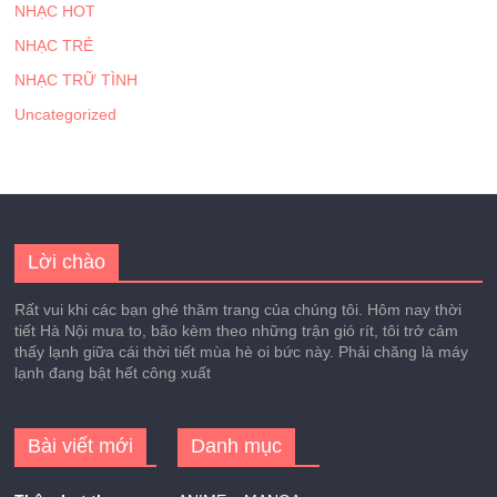
NHẠC HOT
NHẠC TRẺ
NHẠC TRỮ TÌNH
Uncategorized
Lời chào
Rất vui khi các bạn ghé thăm trang của chúng tôi. Hôm nay thời
tiết Hà Nội mưa to, bão kèm theo những trận gió rít, tôi trở cảm
thấy lạnh giữa cái thời tiết mùa hè oi bức này. Phải chăng là máy
lạnh đang bật hết công xuất
Bài viết mới
Danh mục