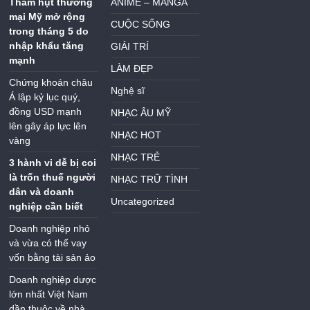
Thâm hụt thương
ANIME – MANGA
mại Mỹ mở rộng
CUỘC SỐNG
trong tháng 5 do
nhập khẩu tăng
GIẢI TRÍ
mạnh
LÀM ĐẸP
Chứng khoán châu
Nghệ sĩ
Á lập kỷ lục quý,
đồng USD mạnh
NHẠC ÂU MỸ
lên gây áp lực lên
NHẠC HOT
vàng
NHẠC TRẺ
3 hành vi dễ bị coi
là trốn thuế người
NHẠC TRỮ TÌNH
dân và doanh
Uncategorized
nghiệp cần biết
Doanh nghiệp nhỏ
và vừa có thể vay
vốn bằng tài sản ảo
Doanh nghiệp dược
lớn nhất Việt Nam
dần thuộc về nhà