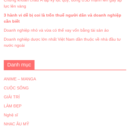
Chứng khoán châu Á lập kỷ lục quý, đồng USD mạnh lên gây áp
lực lên vàng
3 hành vi dễ bị coi là trốn thuế người dân và doanh nghiệp
cần biết
Doanh nghiệp nhỏ và vừa có thể vay vốn bằng tài sản ảo
Doanh nghiệp dược lớn nhất Việt Nam dần thuộc về nhà đầu tư
nước ngoài
Danh mục
ANIME – MANGA
CUỘC SỐNG
GIẢI TRÍ
LÀM ĐẸP
Nghệ sĩ
NHẠC ÂU MỸ