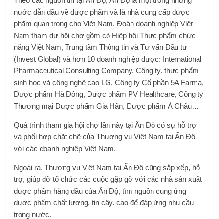
Theo các nguồn tin tại Ấn Độ, Ấn Độ là một trong những
nước dẫn đầu về dược phẩm và là nhà cung cấp dược
phẩm quan trọng cho Việt Nam. Đoàn doanh nghiệp Việt
Nam tham dự hội chợ gồm có Hiệp hội Thực phẩm chức
năng Việt Nam, Trung tâm Thông tin và Tư vấn Đầu tư
(Invest Global) và hơn 10 doanh nghiệp dược: International
Pharmaceutical Consulting Company, Công ty. thực phẩm
sinh học và công nghệ cao LG, Công ty Cổ phần 5A Farma,
Dược phẩm Hà Đông, Dược phẩm PV Healthcare, Công ty
Thương mại Dược phẩm Gia Hân, Dược phẩm Á Châu…
Quá trình tham gia hội chợ lần này tại Ấn Độ có sự hỗ trợ
và phối hợp chặt chẽ của Thương vụ Việt Nam tại Ấn Độ
với các doanh nghiệp Việt Nam.
Ngoài ra, Thương vụ Việt Nam tại Ấn Độ cũng sắp xếp, hỗ
trợ, giúp đỡ tổ chức các cuộc gặp gỡ với các nhà sản xuất
dược phẩm hàng đầu của Ấn Độ, tìm nguồn cung ứng
dược phẩm chất lượng, tin cậy. cao để đáp ứng nhu cầu
trong nước.