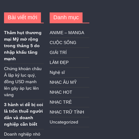
Bài viết mới
Danh mục
Thâm hụt thương
ANIME – MANGA
mại Mỹ mở rộng
CUỘC SỐNG
trong tháng 5 do
nhập khẩu tăng
GIẢI TRÍ
mạnh
LÀM ĐẸP
Chứng khoán châu
Nghệ sĩ
Á lập kỷ lục quý,
đồng USD mạnh
NHẠC ÂU MỸ
lên gây áp lực lên
NHẠC HOT
vàng
NHẠC TRẺ
3 hành vi dễ bị coi
là trốn thuế người
NHẠC TRỮ TÌNH
dân và doanh
Uncategorized
nghiệp cần biết
Doanh nghiệp nhỏ