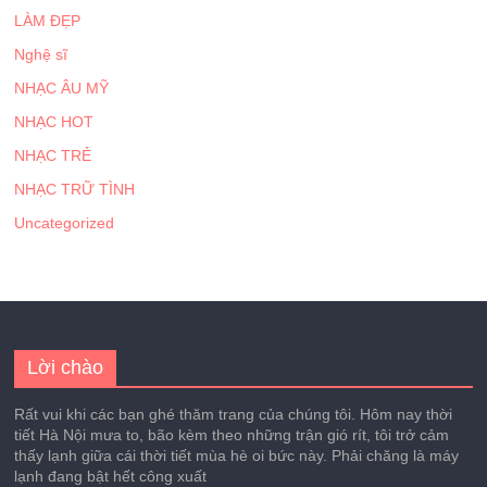
LÀM ĐẸP
Nghệ sĩ
NHẠC ÂU MỸ
NHẠC HOT
NHẠC TRẺ
NHẠC TRỮ TÌNH
Uncategorized
Lời chào
Rất vui khi các bạn ghé thăm trang của chúng tôi. Hôm nay thời
tiết Hà Nội mưa to, bão kèm theo những trận gió rít, tôi trở cảm
thấy lạnh giữa cái thời tiết mùa hè oi bức này. Phải chăng là máy
lạnh đang bật hết công xuất