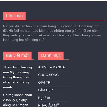
Lời chào
Rất vui khi các bạn ghé thăm trang của chúng tôi. Hôm nay thời
tiết Hà Nội mưa to, bão kèm theo những trận gió rít, tôi trở cảm
thấy lạnh giữa cái thời tiết mùa hè oi bức này. Phải chăng là máy
lạnh đang bật hết công xuất
Bài viết mới
Danh mục
Thâm hụt thương
ANIME – MANGA
mại Mỹ mở rộng
CUỘC SỐNG
trong tháng 5 do
nhập khẩu tăng
GIẢI TRÍ
mạnh
LÀM ĐẸP
Chứng khoán châu
Nghệ sĩ
Á lập kỷ lục quý,
đồng USD mạnh
NHẠC ÂU MỸ