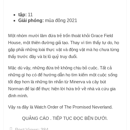
tập:
11
Giải phóng:
mùa đông 2021
Một nhóm mười lăm đứa trẻ trốn thoát khỏi Grace Field
House, một thiên đường giả tạo. Thay vì tìm thấy tự do, họ
gặp phải những loài thực vật và động vật mà họ chưa từng
thấy trước đây và bị lũ quỷ truy đuổi.
Mặc dù vậy, những đứa trẻ không chịu bỏ cuộc. Tất cả
những gì họ có để hướng dẫn họ tìm kiếm một cuộc sống
tốt đẹp hơn là những tin nhắn từ Minerva và cây bút
Norman để lại để thực hiện lời hứa trở về nhà và cứu gia
đình mình.
Vậy ra đây là Watch Order of The Promised Neverland.
QUẢNG CÁO . TIẾP TỤC ĐỌC BÊN DƯỚI.
Post Views:
384