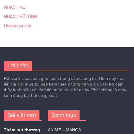
NHẠC TRẺ
NHẠC TRỮ TÌNH
Uncategorized
Lời chào
Rất vui khi các bạn ghé thăm trang của chúng tôi. Hôm nay thời
tiết Hà Nội mưa to, bão kèm theo những trận gió rít, tôi trở cảm
thấy lạnh giữa cái thời tiết mùa hè oi bức này. Phải chăng là máy
lạnh đang bật hết công xuất
Bài viết mới
Danh mục
Thâm hụt thương
ANIME – MANGA