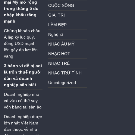
mại Mỹ mở rộng
CUỘC SỐNG
trong tháng 5 do
nhập khẩu tăng
GIẢI TRÍ
mạnh
LÀM ĐẸP
Chứng khoán châu
Nghệ sĩ
Á lập kỷ lục quý,
đồng USD mạnh
NHẠC ÂU MỸ
lên gây áp lực lên
NHẠC HOT
vàng
NHẠC TRẺ
3 hành vi dễ bị coi
là trốn thuế người
NHẠC TRỮ TÌNH
dân và doanh
Uncategorized
nghiệp cần biết
Doanh nghiệp nhỏ
và vừa có thể vay
vốn bằng tài sản ảo
Doanh nghiệp dược
lớn nhất Việt Nam
dần thuộc về nhà