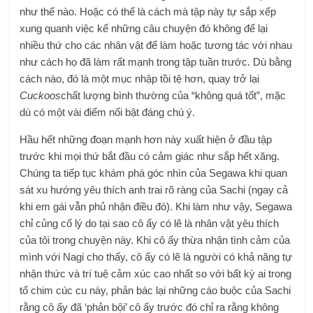
như thế nào. Hoặc có thể là cách mà tập này tự sắp xếp
xung quanh việc kể những câu chuyện đó không để lại
nhiều thứ cho các nhân vật để làm hoặc tương tác với nhau
như cách họ đã làm rất mạnh trong tập tuần trước. Dù bằng
cách nào, đó là một mục nhập tồi tệ hơn, quay trở lại
Cuckoos
chất lượng bình thường của “không quá tốt”, mặc
dù có một vài điểm nổi bật đáng chú ý.
Hầu hết những đoạn mạnh hơn này xuất hiện ở đầu tập
trước khi mọi thứ bắt đầu có cảm giác như sắp hết xăng.
Chúng ta tiếp tục khám phá góc nhìn của Segawa khi quan
sát xu hướng yêu thích anh trai rõ ràng của Sachi (ngay cả
khi em gái vẫn phủ nhận điều đó). Khi làm như vậy, Segawa
chỉ củng cố lý do tại sao cô ấy có lẽ là nhân vật yêu thích
của tôi trong chuyện này. Khi cô ấy thừa nhận tình cảm của
mình với Nagi cho thấy, cô ấy có lẽ là người có khả năng tự
nhận thức và trí tuệ cảm xúc cao nhất so với bất kỳ ai trong
tổ chim cúc cu này, phản bác lại những cáo buộc của Sachi
rằng cô ấy đã ‘phản bội’ cô ấy trước đó chỉ ra rằng không