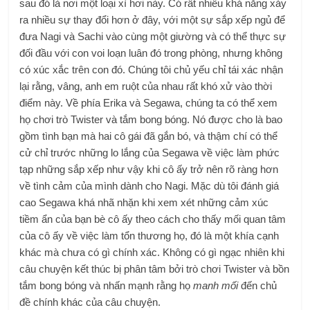
sau đó là nơi một loại xì hơi này. Có rất nhiều khả năng xảy
ra nhiều sự thay đổi hơn ở đây, với một sự sắp xếp ngủ để
đưa Nagi và Sachi vào cùng một giường và có thể thực sự
đối đầu với con voi loạn luân đó trong phòng, nhưng không
có xúc xắc trên con đó. Chúng tôi chủ yếu chỉ tái xác nhận
lại rằng, vâng, anh em ruột của nhau rất khó xử vào thời
điểm này. Về phía Erika và Segawa, chúng ta có thể xem
họ chơi trò Twister và tắm bong bóng. Nó được cho là bao
gồm tình bạn mà hai cô gái đã gắn bó, và thậm chí có thể
cử chỉ trước những lo lắng của Segawa về việc làm phức
tạp những sắp xếp như vậy khi cô ấy trở nên rõ ràng hơn
về tình cảm của mình dành cho Nagi. Mặc dù tôi đánh giá
cao Segawa khá nhã nhặn khi xem xét những cảm xúc
tiềm ẩn của bạn bè cô ấy theo cách cho thấy mối quan tâm
của cô ấy về việc làm tổn thương họ, đó là một khía cạnh
khác mà chưa có gì chính xác. Không có gì ngạc nhiên khi
câu chuyện kết thúc bị phân tâm bởi trò chơi Twister và bồn
tắm bong bóng và nhấn mạnh rằng họ
manh mối
đến chủ
đề chính khác của câu chuyện.