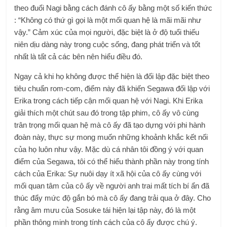
theo đuổi Nagi bằng cách đánh cô ấy bằng một số kiến ​​thức
: “Không có thứ gì gọi là một mối quan hệ là mãi mãi như
vậy.” Cảm xúc của mọi người, đặc biệt là ở độ tuổi thiếu
niên dịu dàng này trong cuộc sống, đang phát triển và tốt
nhất là tất cả các bên nên hiểu điều đó.
Ngay cả khi họ không được thể hiện là đối lập đặc biệt theo
tiêu chuẩn rom-com, điểm này đã khiến Segawa đối lập với
Erika trong cách tiếp cận mối quan hệ với Nagi. Khi Erika
giải thích một chút sau đó trong tập phim, cô ấy vô cùng
trân trọng mối quan hệ mà cô ấy đã tạo dựng với phi hành
đoàn này, thực sự mong muốn những khoảnh khắc kết nối
của họ luôn như vậy. Mặc dù cá nhân tôi đồng ý với quan
điểm của Segawa, tôi có thể hiểu thành phần này trong tính
cách của Erika: Sự nuôi dạy ít xã hội của cô ấy cùng với
mối quan tâm của cô ấy về người anh trai mất tích bí ẩn đã
thúc đẩy mức độ gắn bó mà cô ấy đang trải qua ở đây. Cho
rằng âm mưu của Sosuke tái hiện lại tập này, đó là một
phần thông minh trong tính cách của cô ấy được chú ý.