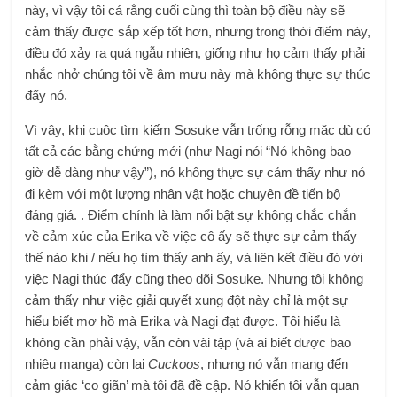
này, vì vậy tôi cá rằng cuối cùng thì toàn bộ điều này sẽ
cảm thấy được sắp xếp tốt hơn, nhưng trong thời điểm này,
điều đó xảy ra quá ngẫu nhiên, giống như họ cảm thấy phải
nhắc nhở chúng tôi về âm mưu này mà không thực sự thúc
đẩy nó.
Vì vậy, khi cuộc tìm kiếm Sosuke vẫn trống rỗng mặc dù có
tất cả các bằng chứng mới (như Nagi nói “Nó không bao
giờ dễ dàng như vậy”), nó không thực sự cảm thấy như nó
đi kèm với một lượng nhân vật hoặc chuyên đề tiến bộ
đáng giá. . Điểm chính là làm nổi bật sự không chắc chắn
về cảm xúc của Erika về việc cô ấy sẽ thực sự cảm thấy
thế nào khi / nếu họ tìm thấy anh ấy, và liên kết điều đó với
việc Nagi thúc đẩy cũng theo dõi Sosuke. Nhưng tôi không
cảm thấy như việc giải quyết xung đột này chỉ là một sự
hiểu biết mơ hồ mà Erika và Nagi đạt được. Tôi hiểu là
không cần phải vậy, vẫn còn vài tập (và ai biết được bao
nhiêu manga) còn lại
Cuckoos
, nhưng nó vẫn mang đến
cảm giác ‘co giãn’ mà tôi đã đề cập. Nó khiến tôi vẫn quan