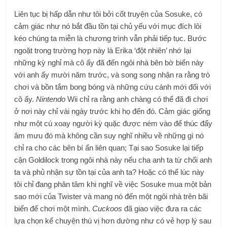
Liên tục bị hấp dẫn như tôi bởi cốt truyện của Sosuke, có
cảm giác như nó bắt đầu tồn tại chủ yếu với mục đích lôi
kéo chúng ta miễn là chương trình vẫn phải tiếp tục. Bước
ngoặt trong trường hợp này là Erika ‘đột nhiên’ nhớ lại
những kỳ nghỉ mà cô ấy đã đến ngôi nhà bên bờ biển này
với anh ấy mười năm trước, và song song nhận ra rằng trò
chơi và bồn tắm bong bóng và những cứu cánh mới đối với
cô ấy.
Nintendo
Wii chỉ ra rằng anh chàng có thể đã đi chơi
ở nơi này chỉ vài ngày trước khi họ đến đó. Cảm giác giống
như một cú xoay người kỳ quặc được ném vào để thúc đẩy
âm mưu đó mà không cần suy nghĩ nhiều về những gì nó
chỉ ra cho các bên bí ẩn liên quan; Tại sao Sosuke lại tiếp
cận Goldilock trong ngôi nhà này nếu cha anh ta từ chối anh
ta và phủ nhận sự tồn tại của anh ta? Hoặc có thể lúc này
tôi chỉ đang phân tâm khi nghĩ về việc Sosuke mua một bản
sao mới của Twister và mang nó đến một ngôi nhà trên bãi
biển để chơi một mình.
Cuckoos
đã giao việc đưa ra các
lựa chọn kể chuyện thú vị hơn dường như có vẻ hợp lý sau