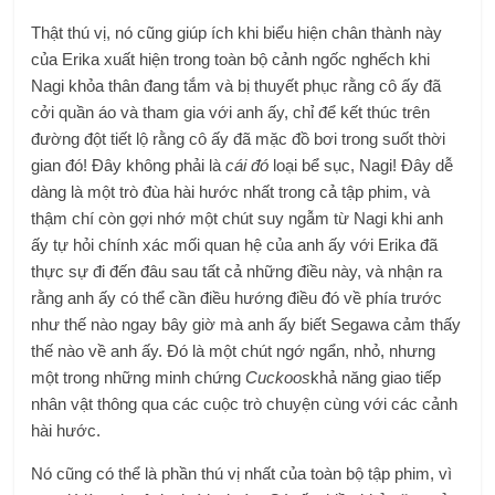
Thật thú vị, nó cũng giúp ích khi biểu hiện chân thành này
của Erika xuất hiện trong toàn bộ cảnh ngốc nghếch khi
Nagi khỏa thân đang tắm và bị thuyết phục rằng cô ấy đã
cởi quần áo và tham gia với anh ấy, chỉ để kết thúc trên
đường đột tiết lộ rằng cô ấy đã mặc đồ bơi trong suốt thời
gian đó! Đây không phải là
cái đó
loại bể sục, Nagi! Đây dễ
dàng là một trò đùa hài hước nhất trong cả tập phim, và
thậm chí còn gợi nhớ một chút suy ngẫm từ Nagi khi anh
ấy tự hỏi chính xác mối quan hệ của anh ấy với Erika đã
thực sự đi đến đâu sau tất cả những điều này, và nhận ra
rằng anh ấy có thể cần điều hướng điều đó về phía trước
như thế nào ngay bây giờ mà anh ấy biết Segawa cảm thấy
thế nào về anh ấy. Đó là một chút ngớ ngẩn, nhỏ, nhưng
một trong những minh chứng
Cuckoos
khả năng giao tiếp
nhân vật thông qua các cuộc trò chuyện cùng với các cảnh
hài hước.
Nó cũng có thể là phần thú vị nhất của toàn bộ tập phim, vì