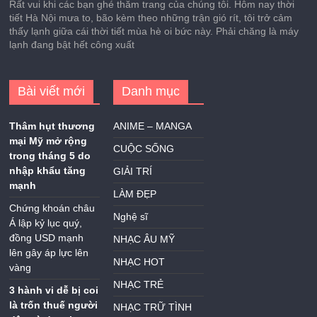
Rất vui khi các bạn ghé thăm trang của chúng tôi. Hôm nay thời
tiết Hà Nội mưa to, bão kèm theo những trận gió rít, tôi trở cảm
thấy lạnh giữa cái thời tiết mùa hè oi bức này. Phải chăng là máy
lạnh đang bật hết công xuất
Bài viết mới
Danh mục
Thâm hụt thương
ANIME – MANGA
mại Mỹ mở rộng
CUỘC SỐNG
trong tháng 5 do
nhập khẩu tăng
GIẢI TRÍ
mạnh
LÀM ĐẸP
Chứng khoán châu
Nghệ sĩ
Á lập kỷ lục quý,
đồng USD mạnh
NHẠC ÂU MỸ
lên gây áp lực lên
NHẠC HOT
vàng
NHẠC TRẺ
3 hành vi dễ bị coi
là trốn thuế người
NHẠC TRỮ TÌNH