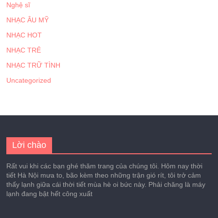
Nghệ sĩ
NHẠC ÂU MỸ
NHẠC HOT
NHẠC TRẺ
NHẠC TRỮ TÌNH
Uncategorized
Lời chào
Rất vui khi các bạn ghé thăm trang của chúng tôi. Hôm nay thời
tiết Hà Nội mưa to, bão kèm theo những trận gió rít, tôi trở cảm
thấy lạnh giữa cái thời tiết mùa hè oi bức này. Phải chăng là máy
lạnh đang bật hết công xuất