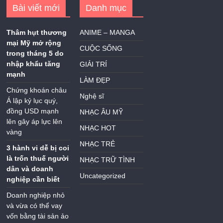
Bài viết mới
Danh mục
Thâm hụt thương
ANIME – MANGA
mại Mỹ mở rộng
CUỘC SỐNG
trong tháng 5 do
nhập khẩu tăng
GIẢI TRÍ
mạnh
LÀM ĐẸP
Chứng khoán châu
Nghệ sĩ
Á lập kỷ lục quý,
đồng USD mạnh
NHẠC ÂU MỸ
lên gây áp lực lên
NHẠC HOT
vàng
NHẠC TRẺ
3 hành vi dễ bị coi
là trốn thuế người
NHẠC TRỮ TÌNH
dân và doanh
Uncategorized
nghiệp cần biết
Doanh nghiệp nhỏ
và vừa có thể vay
vốn bằng tài sản ảo