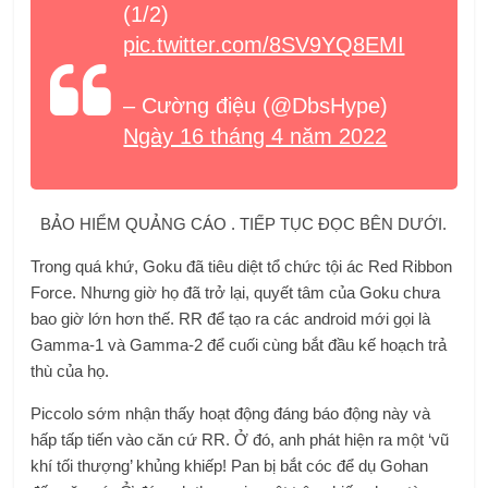
(1/2)
pic.twitter.com/8SV9YQ8EMI
– Cường điệu (@DbsHype)
Ngày 16 tháng 4 năm 2022
BẢO HIỂM QUẢNG CÁO . TIẾP TỤC ĐỌC BÊN DƯỚI.
Trong quá khứ, Goku đã tiêu diệt tổ chức tội ác Red Ribbon
Force. Nhưng giờ họ đã trở lại, quyết tâm của Goku chưa
bao giờ lớn hơn thế. RR để tạo ra các android mới gọi là
Gamma-1 và Gamma-2 để cuối cùng bắt đầu kế hoạch trả
thù của họ.
Piccolo sớm nhận thấy hoạt động đáng báo động này và
hấp tấp tiến vào căn cứ RR. Ở đó, anh phát hiện ra một ‘vũ
khí tối thượng’ khủng khiếp! Pan bị bắt cóc để dụ Gohan