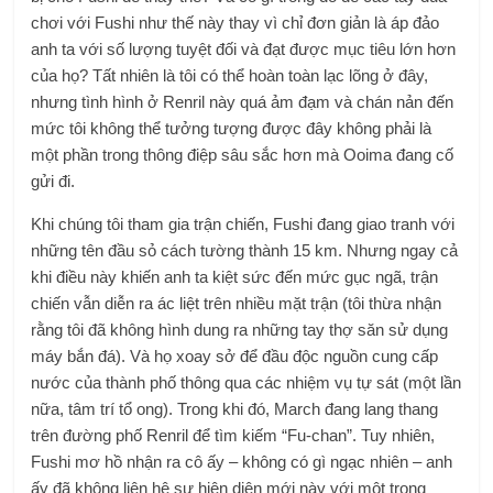
chơi với Fushi như thế này thay vì chỉ đơn giản là áp đảo
anh ta với số lượng tuyệt đối và đạt được mục tiêu lớn hơn
của họ? Tất nhiên là tôi có thể hoàn toàn lạc lõng ở đây,
nhưng tình hình ở Renril này quá ảm đạm và chán nản đến
mức tôi không thể tưởng tượng được đây không phải là
một phần trong thông điệp sâu sắc hơn mà Ooima đang cố
gửi đi.
Khi chúng tôi tham gia trận chiến, Fushi đang giao tranh với
những tên đầu sỏ cách tường thành 15 km. Nhưng ngay cả
khi điều này khiến anh ta kiệt sức đến mức gục ngã, trận
chiến vẫn diễn ra ác liệt trên nhiều mặt trận (tôi thừa nhận
rằng tôi đã không hình dung ra những tay thợ săn sử dụng
máy bắn đá). Và họ xoay sở để đầu độc nguồn cung cấp
nước của thành phố thông qua các nhiệm vụ tự sát (một lần
nữa, tâm trí tổ ong). Trong khi đó, March đang lang thang
trên đường phố Renril để tìm kiếm “Fu-chan”. Tuy nhiên,
Fushi mơ hồ nhận ra cô ấy – không có gì ngạc nhiên – anh
ấy đã không liên hệ sự hiện diện mới này với một trong