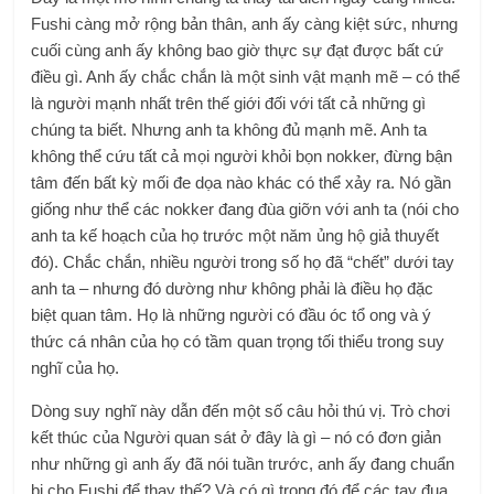
Fushi càng mở rộng bản thân, anh ấy càng kiệt sức, nhưng
cuối cùng anh ấy không bao giờ thực sự đạt được bất cứ
điều gì. Anh ấy chắc chắn là một sinh vật mạnh mẽ – có thể
là người mạnh nhất trên thế giới đối với tất cả những gì
chúng ta biết. Nhưng anh ta không đủ mạnh mẽ. Anh ta
không thể cứu tất cả mọi người khỏi bọn nokker, đừng bận
tâm đến bất kỳ mối đe dọa nào khác có thể xảy ra. Nó gần
giống như thể các nokker đang đùa giỡn với anh ta (nói cho
anh ta kế hoạch của họ trước một năm ủng hộ giả thuyết
đó). Chắc chắn, nhiều người trong số họ đã “chết” dưới tay
anh ta – nhưng đó dường như không phải là điều họ đặc
biệt quan tâm. Họ là những người có đầu óc tổ ong và ý
thức cá nhân của họ có tầm quan trọng tối thiểu trong suy
nghĩ của họ.
Dòng suy nghĩ này dẫn đến một số câu hỏi thú vị. Trò chơi
kết thúc của Người quan sát ở đây là gì – nó có đơn giản
như những gì anh ấy đã nói tuần trước, anh ấy đang chuẩn
bị cho Fushi để thay thế? Và có gì trong đó để các tay đua