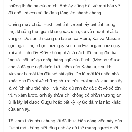
những thuộc hạ của mình. Anh ấy cũng biết về mọi hậu vệ
đã chết và con số đó đang tăng lên nhanh chóng.
Chẳng mấy chốc, Fushi bất tỉnh và anh ấy bất tỉnh trong
một khoảng thời gian không xác định, có vẻ như ít nhất là
vài giờ. Dù sao thì cũng đủ lâu để cả Hairo, Kai và Massar
gục ngã – một nhận thức gây sốc cho Fushi gần như ngay
khi anh tỉnh dậy. Đây không phải là cách tôi mong đợi ba
“người bất tử” gia nhập hàng ngũ của Fushi (Massar được
cho là đã gục ngã dưới lưỡi kiếm của Kahaku, sau khi
Massar bị một tên đầu sỏ bắt giữ). Đó là một lời nhắc nhở
khác cho Fushi về những nỗ lực cứu mọi người của anh ấy
là vô ích như thế nào – và mặc dù anh ấy đã giết vô số tên
trùm xâm lược, anh ấy thậm chí không có phần thưởng an
ủi là lấy lại được Gugu hoặc bất kỳ ký ức đã mất nào khác
của anh ấy.
Tôi cảm thấy như chúng tôi đã thực hiện công việc này của
Fushi mà không biết rằng anh ấy có thể mang người chết