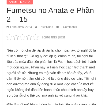
ANIME - MANGA
Fumetsu no Anata e Phần
2 – 15
February 6, 2023
Thuy Dung
0 Comments
Rate this post
Nếu có một chủ đề lặp đi lặp lại cho mùa này, tôi nghĩ đó là
“Fushi thật tệ”. Có nguy cơ lặp lại chính mình, tôi nghĩ tài
liệu của mùa đầu tiên phần lớn là Fushi học cách trở thành
một con người. Phần này là Fushi học cách trở thành một
người bất tử. Nhưng có một vấn đề cơ bản ở đây, và tôi
cảm thấy nó thậm chí có thể là thông điệp cơ bản. Tôi nghĩ
con đường mà anh ấy đang đi là một việc vặt của một kẻ
ngốc không thể dẫn đến hạnh phúc cho chính anh ấy hay
sự cứu rỗi cho thế giới mà anh ấy vô cùng khao khát.
Đây là một mô hình chúng ta thấy tái diễn ngày càng nhiều.