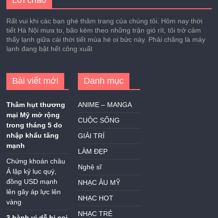
Lời chào
Rất vui khi các bạn ghé thăm trang của chúng tôi. Hôm nay thời
tiết Hà Nội mưa to, bão kèm theo những trận gió rít, tôi trở cảm
thấy lạnh giữa cái thời tiết mùa hè oi bức này. Phải chăng là máy
lạnh đang bật hết công xuất
Bài viết mới
Danh mục
Thâm hụt thương
ANIME – MANGA
mại Mỹ mở rộng
CUỘC SỐNG
trong tháng 5 do
nhập khẩu tăng
GIẢI TRÍ
mạnh
LÀM ĐẸP
Chứng khoán châu
Nghệ sĩ
Á lập kỷ lục quý,
đồng USD mạnh
NHẠC ÂU MỸ
lên gây áp lực lên
NHẠC HOT
vàng
NHẠC TRẺ
3 hành vi dễ bị coi