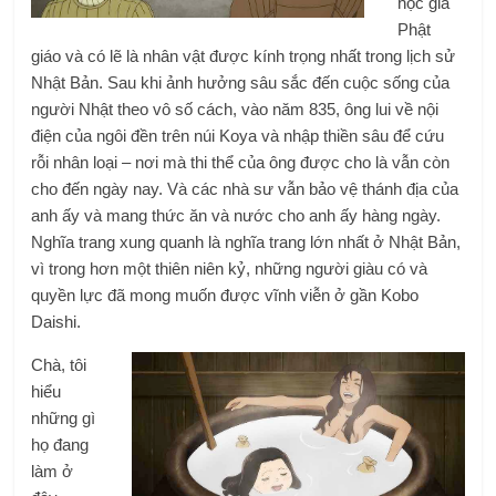
học giả
Phật
giáo và có lẽ là nhân vật được kính trọng nhất trong lịch sử
Nhật Bản. Sau khi ảnh hưởng sâu sắc đến cuộc sống của
người Nhật theo vô số cách, vào năm 835, ông lui về nội
điện của ngôi đền trên núi Koya và nhập thiền sâu để cứu
rỗi nhân loại – nơi mà thi thể của ông được cho là vẫn còn
cho đến ngày nay. Và các nhà sư vẫn bảo vệ thánh địa của
anh ấy và mang thức ăn và nước cho anh ấy hàng ngày.
Nghĩa trang xung quanh là nghĩa trang lớn nhất ở Nhật Bản,
vì trong hơn một thiên niên kỷ, những người giàu có và
quyền lực đã mong muốn được vĩnh viễn ở gần Kobo
Daishi.
Chà, tôi
hiểu
những gì
họ đang
làm ở