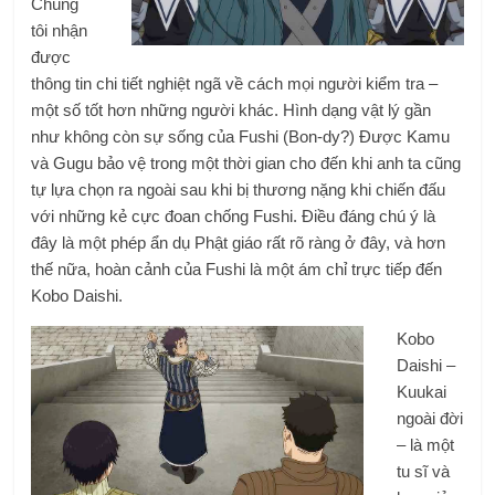
Chúng
tôi nhận
được
thông tin chi tiết nghiệt ngã về cách mọi người kiểm tra –
một số tốt hơn những người khác. Hình dạng vật lý gần
như không còn sự sống của Fushi (Bon-dy?) Được Kamu
và Gugu bảo vệ trong một thời gian cho đến khi anh ta cũng
tự lựa chọn ra ngoài sau khi bị thương nặng khi chiến đấu
với những kẻ cực đoan chống Fushi. Điều đáng chú ý là
đây là một phép ẩn dụ Phật giáo rất rõ ràng ở đây, và hơn
thế nữa, hoàn cảnh của Fushi là một ám chỉ trực tiếp đến
Kobo Daishi.
Kobo
Daishi –
Kuukai
ngoài đời
– là một
tu sĩ và