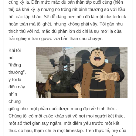
cùng kỳ lạ. Đến mức mặc dù bản thân tập cuối cùng (hiện
tại) đã khá kỳ lạ nhưng nó trông rất bình thường so với hầu
hết các tập khác. Sẽ dễ dàng hơn nếu đó là một clusterfrick
hoàn toàn mà tôi ghét, nhưng không phải vậy. Tôi gần như
thích thú với nó, mặc dù phần lớn đó chỉ là sự mới lạ của
trải nghiệm trái ngược với bản thân câu chuyện.
Khi tôi
nói
“thông
thường”,
ý tôi là
điều này
nhìn
chung
giống như một phần cuối được mong đợi về hình thức.
Chúng tôi có một cuộc khảo sát về nơi mọi người kết thúc,
một số thời gian suy ngẫm, một điểm yếu trước một kết
thúc có hậu, thậm chí là một timeskip. Trên thực tế, mẹ của