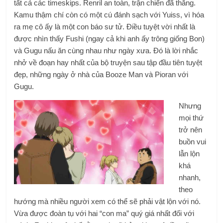
tất cả các timeskips. Renril an toàn, trận chiến đã thắng.
Kamu thậm chí còn có một cú đánh sạch với Yuiss, vì hóa
ra mẹ cô ấy là một con báo sư tử. Điều tuyệt vời nhất là
được nhìn thấy Fushi (ngay cả khi anh ấy trông giống Bon)
và Gugu nấu ăn cùng nhau như ngày xưa. Đó là lời nhắc
nhở về đoạn hay nhất của bộ truyện sau tập đầu tiên tuyệt
đẹp, những ngày ở nhà của Booze Man và Pioran với
Gugu.
Nhưng
mọi thứ
trở nên
buồn vui
lẫn lộn
khá
nhanh,
theo
hướng mà nhiều người xem có thể sẽ phải vật lộn với nó.
Vừa được đoàn tụ với hai “con ma” quý ​​giá nhất đối với