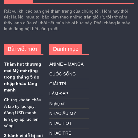
Rất vui khi các bạn ghé thăm trang của chúng tôi. Hôm nay thời
tiết Hà Nội mưa to, bão kèm theo những trận gió rít, tôi trở cảm
thấy lạnh giữa cái thời tiết mùa hè oi bức này. Phải chăng là máy
lạnh đang bật hết công xuất
Bài viết mới
Danh mục
Thâm hụt thương
ANIME – MANGA
mại Mỹ mở rộng
CUỘC SỐNG
trong tháng 5 do
nhập khẩu tăng
GIẢI TRÍ
mạnh
LÀM ĐẸP
Chứng khoán châu
Nghệ sĩ
Á lập kỷ lục quý,
đồng USD mạnh
NHẠC ÂU MỸ
lên gây áp lực lên
NHẠC HOT
vàng
NHẠC TRẺ
3 hành vi dễ bị coi