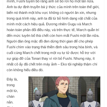
mình, Fushi tuyên bố rằng anh sẽ bỏ rơi họ một lần nữa.
Anh ta dự định truyền bá ý thức của mình trên toàn thế giới,
biến nó thành một khu vực không có người ăn xin, nhưng
trong quá trình này, anh ta đã từ bỏ hình dạng vật chất của
mình một cách hiệu quả. Đương nhiên Gugu và March
hoàn toàn phản đối điều này, và trên thực tế, March quẫn trí
đến mức tuyên bố thà chết còn hơn mất Fushi một lần nữa.
Người đàn ông mặc đồ đen dừng thời gian để cho phép
Fushi chìm vào trạng thái thiền định sâu trong hòa bình, và
cuối cùng March chết trong một vụ tự tử được hỗ trợ với
sự giúp đỡ của Tonari thay vì rời bỏ Fushi. Nhưng này, ít
nhất cô ấy đã chết trên máy ảnh – Eko tội nghiệp thậm chí
còn không hiểu điều đó.
Đây là,
trong
một từ,
chán
nản.