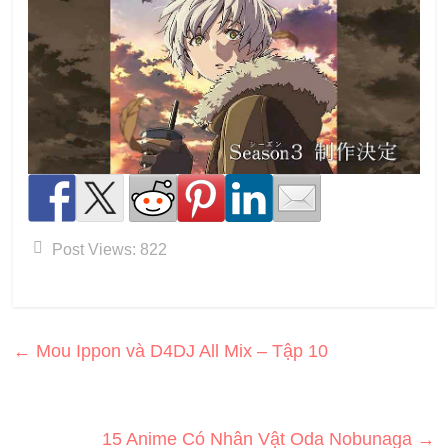
Post Views:
822
←
Mou Ippon và D4DJ All Mix – Tập 10
15 Anime Có Nhân Vật Oda Nobunaga
→