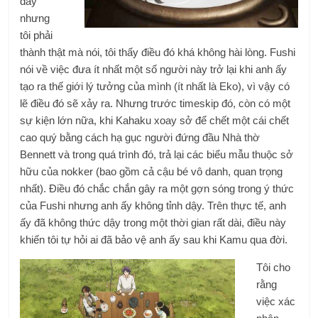
đây
nhưng
tôi phải
thành thật mà nói, tôi thấy điều đó khá không hài lòng. Fushi
nói về việc đưa ít nhất một số người này trở lại khi anh ấy
tạo ra thế giới lý tưởng của mình (ít nhất là Eko), vì vậy có
lẽ điều đó sẽ xảy ra. Nhưng trước timeskip đó, còn có một
sự kiện lớn nữa, khi Kahaku xoay sở để chết một cái chết
cao quý bằng cách hạ gục người đứng đầu Nhà thờ
Bennett và trong quá trình đó, trả lại các biểu mẫu thuộc sở
hữu của nokker (bao gồm cả cậu bé vô danh, quan trọng
nhất). Điều đó chắc chắn gây ra một gợn sóng trong ý thức
của Fushi nhưng anh ấy không tỉnh dậy. Trên thực tế, anh
ấy đã không thức dậy trong một thời gian rất dài, điều này
khiến tôi tự hỏi ai đã bảo vệ anh ấy sau khi Kamu qua đời.
Tôi cho
rằng
việc xác