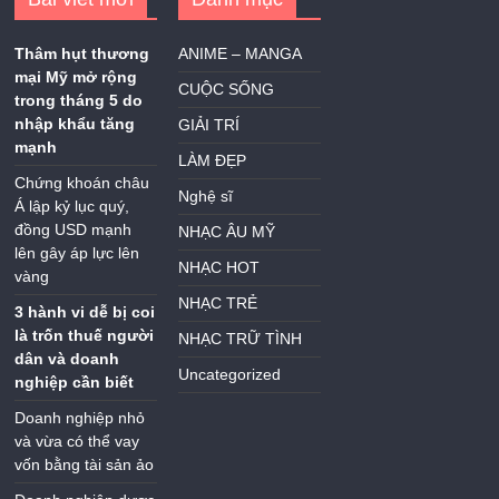
Thâm hụt thương
ANIME – MANGA
mại Mỹ mở rộng
CUỘC SỐNG
trong tháng 5 do
nhập khẩu tăng
GIẢI TRÍ
mạnh
LÀM ĐẸP
Chứng khoán châu
Nghệ sĩ
Á lập kỷ lục quý,
đồng USD mạnh
NHẠC ÂU MỸ
lên gây áp lực lên
NHẠC HOT
vàng
NHẠC TRẺ
3 hành vi dễ bị coi
là trốn thuế người
NHẠC TRỮ TÌNH
dân và doanh
Uncategorized
nghiệp cần biết
Doanh nghiệp nhỏ
và vừa có thể vay
vốn bằng tài sản ảo