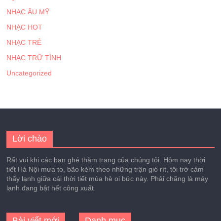
NHẠC ÂU MỸ
NHẠC HOT
NHẠC TRẺ
NHẠC TRỮ TÌNH
Uncategorized
Lời chào
Rất vui khi các bạn ghé thăm trang của chúng tôi. Hôm nay thời
tiết Hà Nội mưa to, bão kèm theo những trận gió rít, tôi trở cảm
thấy lạnh giữa cái thời tiết mùa hè oi bức này. Phải chăng là máy
lạnh đang bật hết công xuất
Bài viết mới
Danh mục