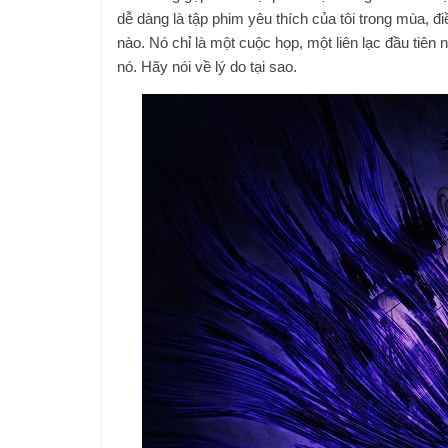
dễ dàng là tập phim yêu thích của tôi trong mùa, đi
nào. Nó chỉ là một cuộc họp, một liên lạc đầu tiên
nó. Hãy nói về lý do tại sao.