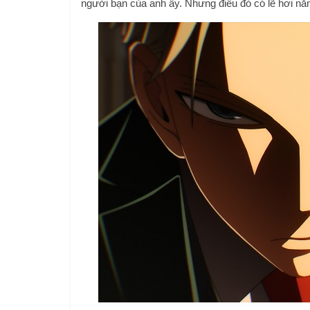
người bạn của anh ấy. Nhưng điều đó có lẽ hơi nằm 