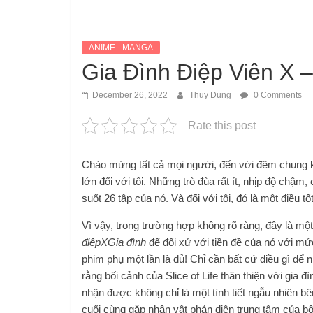
ANIME - MANGA
Gia Đình Điệp Viên X – 
December 26, 2022
Thuy Dung
0 Comments
Rate this post
Chào mừng tất cả mọi người, đến với đêm chung 
lớn đối với tôi. Những trò đùa rất ít, nhịp độ chậm
suốt 26 tập của nó. Và đối với tôi, đó là một điều t
Vì vậy, trong trường hợp không rõ ràng, đây là một
điệpXGia đình
để đối xử với tiền đề của nó với m
phim phụ một lần là đủ! Chỉ cần bất cứ điều gì để
rằng bối cảnh của Slice of Life thân thiện với gia 
nhận được không chỉ là một tình tiết ngẫu nhiên bê
cuối cùng gặp nhân vật phản diện trung tâm của b