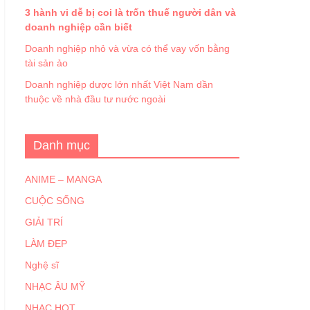
3 hành vi dễ bị coi là trốn thuế người dân và
doanh nghiệp cần biết
Doanh nghiệp nhỏ và vừa có thể vay vốn bằng
tài sản ảo
Doanh nghiệp dược lớn nhất Việt Nam dần
thuộc về nhà đầu tư nước ngoài
Danh mục
ANIME – MANGA
CUỘC SỐNG
GIẢI TRÍ
LÀM ĐẸP
Nghệ sĩ
NHẠC ÂU MỸ
NHẠC HOT