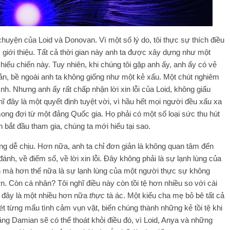
 chuyện của Loid và Donovan. Vì một số lý do, tôi thực sự thích điều
giới thiệu. Tất cả thời gian này anh ta được xây dựng như một
 hiếu chiến này. Tuy nhiên, khi chúng tôi gặp anh ấy, anh ấy có vẻ
, bề ngoài anh ta không giống như một kẻ xấu. Một chút nghiêm
nh. Nhưng anh ấy rất chấp nhận lời xin lỗi của Loid, không giấu
hĩ đây là một quyết định tuyệt vời, vì hầu hết mọi người đều xấu xa
ong đợi từ một đảng Quốc gia. Họ phải có một số loại sức thu hút
n bắt đầu tham gia, chúng ta mới hiểu tại sao.
ng dễ chịu. Hơn nữa, anh ta chỉ đơn giản là không quan tâm đến
nh, về điểm số, về lời xin lỗi. Đây không phải là sự lạnh lùng của
n mà hơn thế nữa là sự lạnh lùng của một người thực sự không
. Còn cá nhân? Tôi nghĩ điều này còn tồi tệ hơn nhiều so với cái
ì đây là một nhiều hơn nữa
thực
tà ác. Một kiểu cha mẹ bỏ bê tất cả
vét từng mẩu tình cảm vụn vặt, biến chúng thành những kẻ tồi tệ khi
ng Damian sẽ có thể thoát khỏi điều đó, vì Loid, Anya và những