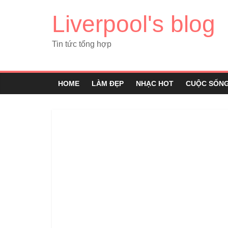
Liverpool's blog
Tin tức tổng hợp
HOME
LÀM ĐẸP
NHẠC HOT
CUỘC SỐN