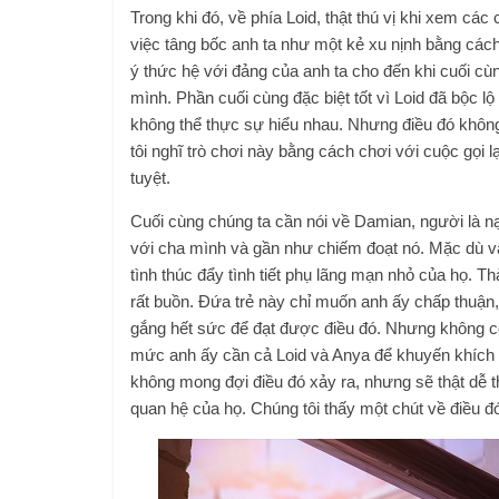
Trong khi đó, về phía Loid, thật thú vị khi xem các
việc tâng bốc anh ta như một kẻ xu nịnh bằng cách 
ý thức hệ với đảng của anh ta cho đến khi cuối cù
mình. Phần cuối cùng đặc biệt tốt vì Loid đã bộc lộ 
không thể thực sự hiểu nhau. Nhưng điều đó không 
tôi nghĩ trò chơi này bằng cách chơi với cuộc gọi l
tuyệt.
Cuối cùng chúng ta cần nói về Damian, người là n
với cha mình và gần như chiếm đoạt nó. Mặc dù vậ
tình thúc đẩy tình tiết phụ lãng mạn nhỏ của họ. 
rất buồn. Đứa trẻ này chỉ muốn anh ấy chấp thuận
gắng hết sức để đạt được điều đó. Nhưng không có 
mức anh ấy cần cả Loid và Anya để khuyến khích an
không mong đợi điều đó xảy ra, nhưng sẽ thật dễ 
quan hệ của họ. Chúng tôi thấy một chút về điều đó