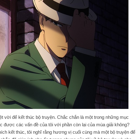
uyệt vời để kết thúc bộ truyện. Chắc chắn là một trong những mục
ục được các vấn đề của tôi với phần còn lại của mùa giải không?
ích kết thúc, tôi nghĩ rằng hương vị cuối cùng mà một bộ truyện để