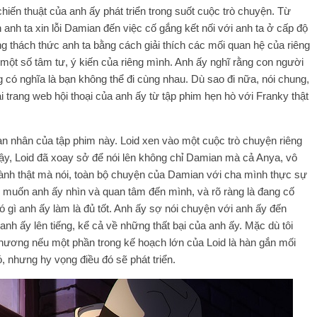
 chiến thuật của anh ấy phát triển trong suốt cuộc trò chuyện. Từ
anh ta xin lỗi Damian đến việc cố gắng kết nối với anh ta ở cấp độ
ng thách thức anh ta bằng cách giải thích các mối quan hệ của riêng
một số tâm tư, ý kiến ​​​​của riêng mình. Anh ấy nghĩ rằng con người
có nghĩa là bạn không thể đi cùng nhau. Dù sao đi nữa, nói chung,
ại trang web hội thoại của anh ấy từ tập phim hẹn hò với Franky thật
ạn nhân của tập phim này. Loid xen vào một cuộc trò chuyện riêng
y, Loid đã xoay sở để nói lên không chỉ Damian mà cả Anya, vô
Thành thật mà nói, toàn bộ chuyện của Damian với cha mình thực sự
, muốn anh ấy nhìn và quan tâm đến mình, và rõ ràng là đang cố
gì anh ấy làm là đủ tốt. Anh ấy sợ nói chuyện với anh ấy đến
h ấy lên tiếng, kể cả về những thất bại của anh ấy. Mặc dù tôi
thương nếu một phần trong kế hoạch lớn của Loid là hàn gắn mối
, nhưng hy vọng điều đó sẽ phát triển.