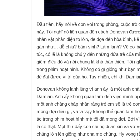
Đầu tiên, hãy nói về con voi trong phòng, cuộc trò
này. Tôi nghĩ nó liên quan đến cách Donovan được 
nhân vật phản diện to lớn, đe dọa đến hòa bình, kẻ
gần như… dễ chịu? bẩm sinh? Làm lạnh? Về cơ bản
túc, có lẽ là không chú ý đến những đứa trẻ của mì
giếm điều đó và nói chung là khá thân thiện. Tôi ng
trong phim hoạt hình. Không có gì giống như bạn m
để đạt được vị trí của họ. Tuy nhiên, chỉ khi Damia
Donovan không lạnh lùng vì anh ấy là một anh chà
Damian. Anh ấy không quan tâm đến việc mình bị đá
một anh chàng chấp nhận rằng trẻ em sẽ là trẻ co
mong đợi điều gì, và vì vậy không thể quan tâm hơn
ác trong phim hoạt hình mà tôi đã mong đợi. Bởi v
là có thật. Một thứ đẩy con cái họ đi ăn xin và vơ 
chúng lớn lên giống như cha mẹ chúng. Hy vọng rằ