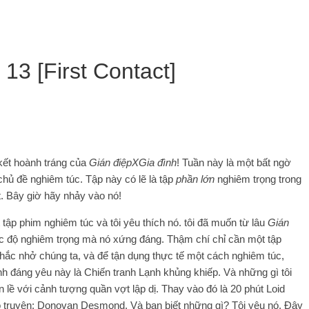
13 [First Contact]
kết hoành tráng của
Gián điệpXGia đình
! Tuần này là một bất ngờ
, chủ đề nghiêm túc. Tập này có lẽ là tập
phần lớn
nghiêm trọng trong
ốt. Bây giờ hãy nhảy vào nó!
 tập phim nghiêm túc và tôi yêu thích nó. tôi đã muốn từ lâu
Gián
ức độ nghiêm trọng mà nó xứng đáng. Thậm chí chỉ cần một tập
 nhắc nhở chúng ta, và để tận dụng thực tế một cách nghiêm túc,
đình đáng yêu này là Chiến tranh Lạnh khủng khiếp. Và những gì tôi
n lề với cảnh tượng quần vợt lập dị. Thay vào đó là 20 phút Loid
ộ truyện: Donovan Desmond. Và bạn biết những gì? Tôi yêu nó. Đây