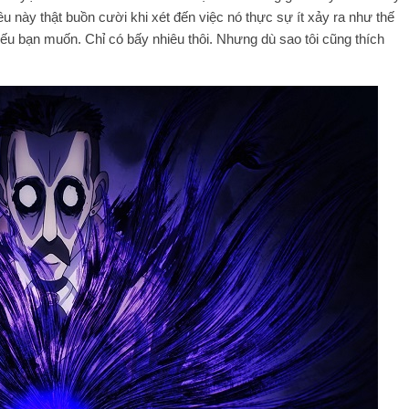
ều này thật buồn cười khi xét đến việc nó thực sự ít xảy ra như thế
 nếu bạn muốn. Chỉ có bấy nhiêu thôi. Nhưng dù sao tôi cũng thích