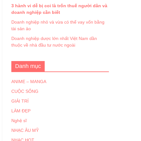
3 hành vi dễ bị coi là trốn thuế người dân và
doanh nghiệp cần biết
Doanh nghiệp nhỏ và vừa có thể vay vốn bằng
tài sản ảo
Doanh nghiệp dược lớn nhất Việt Nam dần
thuộc về nhà đầu tư nước ngoài
Danh mục
ANIME – MANGA
CUỘC SỐNG
GIẢI TRÍ
LÀM ĐẸP
Nghệ sĩ
NHẠC ÂU MỸ
NHẠC HOT