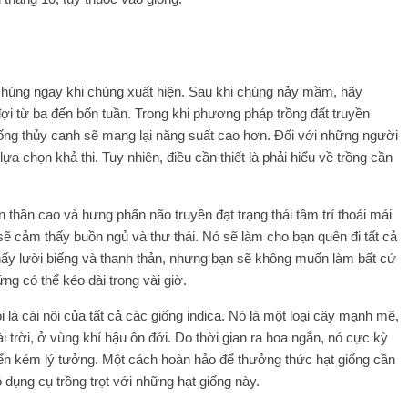
chúng ngay khi chúng xuất hiện. Sau khi chúng nảy mầm, hãy
i từ ba đến bốn tuần. Trong khi phương pháp trồng đất truyền
ng thủy canh sẽ mang lại năng suất cao hơn. Đối với những người
ựa chọn khả thi. Tuy nhiên, điều cần thiết là phải hiểu về trồng cần
n thần cao và hưng phấn não truyền đạt trạng thái tâm trí thoải mái
sẽ cảm thấy buồn ngủ và thư thái. Nó sẽ làm cho bạn quên đi tất cả
hấy lười biếng và thanh thản, nhưng bạn sẽ không muốn làm bất cứ
ng có thể kéo dài trong vài giờ.
là cái nôi của tất cả các giống indica. Nó là một loại cây mạnh mẽ,
ài trời, ở vùng khí hậu ôn đới. Do thời gian ra hoa ngắn, nó cực kỳ
triển kém lý tưởng. Một cách hoàn hảo để thưởng thức hạt giống cần
dụng cụ trồng trọt với những hạt giống này.