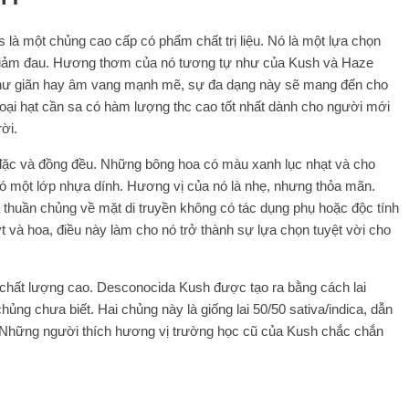
là một chủng cao cấp có phẩm chất trị liệu. Nó là một lựa chọn
ốc giảm đau. Hương thơm của nó tương tự như của Kush và Haze
thư giãn hay âm vang mạnh mẽ, sự đa dạng này sẽ mang đến cho
 loại hạt cần sa có hàm lượng thc cao tốt nhất dành cho người mới
ời.
đặc và đồng đều. Những bông hoa có màu xanh lục nhạt và cho
à có một lớp nhựa dính. Hương vị của nó là nhẹ, nhưng thỏa mãn.
sa thuần chủng về mặt di truyền không có tác dụng phụ hoặc độc tính
 và hoa, điều này làm cho nó trở thành sự lựa chọn tuyệt vời cho
chất lượng cao. Desconocida Kush được tạo ra bằng cách lai
ủng chưa biết. Hai chủng này là giống lai 50/50 sativa/indica, dẫn
iệu. Những người thích hương vị trường học cũ của Kush chắc chắn