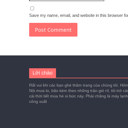
Save my name, email, and website in this browser fo
Lời chào
Rất vui khi các bạn ghé thăm trang của chúng tôi. Hôm 
Nội mưa to, bão kèm theo những trận gió rít, tôi trở c
cái thời tiết mùa hè oi bức này. Phải chăng là máy lạn
công xuất