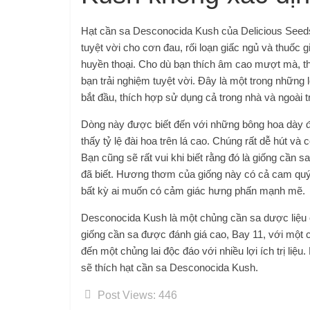
Hạt cần sa Desconocida Kush của Delicious Seeds 
tuyệt vời cho cơn đau, rối loạn giấc ngủ và thu
huyền thoại. Cho dù bạn thích âm cao mượt mà, 
bạn trải nghiệm tuyệt vời. Đây là một trong những
bắt đầu, thích hợp sử dụng cả trong nhà và ngoài tr
Dòng này được biết đến với những bông hoa dày 
thấy tỷ lệ đài hoa trên lá cao. Chúng rất dễ hút v
Bạn cũng sẽ rất vui khi biết rằng đó là giống cần 
đã biết. Hương thơm của giống này có cả cam quýt
bất kỳ ai muốn có cảm giác hưng phấn mạnh mẽ.
Desconocida Kush là một chủng cần sa dược liệu 
giống cần sa được đánh giá cao, Bay 11, với một ch
đến một chủng lai độc đáo với nhiều lợi ích trị l
sẽ thích hạt cần sa Desconocida Kush.
Post Views:
446