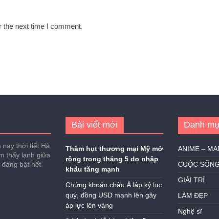
r the next time I comment.
Bài viết mới
Danh mụ
nay thời tiết Hà
Thâm hụt thương mại Mỹ mở
ANIME – M
ảm thấy lạnh giữa
rộng trong tháng 5 do nhập
h đang bật hết
CUỘC SỐN
khẩu tăng mạnh
GIẢI TRÍ
Chứng khoán châu Á lập kỷ lục
quý, đồng USD mạnh lên gây
LÀM ĐẸP
áp lực lên vàng
Nghệ sĩ