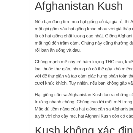
Afghanistan Kush
Nếu bạn đang tìm mua hạt giống cỏ dại giá rẻ, thì 
một gói gồm sáu hạt giống khác nhau với giá thấp 
là có hạt giống chất lượng cao nhất. Giống Afghan
mất ngủ đến trầm cảm. Chủng này cũng thường đượ
rối loạn ăn uống và đau.
Chủng mạnh mẽ này có hàm lượng THC cao, khiến n
loại thuốc thư giãn, nhưng nó có thể gây khô miện
vời để thư giãn và tạo cảm giác hưng phấn toàn 
cười khúc khích. Tuy nhiên, nếu bạn không gặp vấn
Hạt giống cần sa Afghanistan Kush tạo ra những c
trưởng nhanh chóng. Chúng cao tới một mét trong 
Mặc dù tiềm năng của hạt giống cần sa Afghanista
tuyệt vời cho cây mẹ, hạt Afghani Kush còn có các
Kush không xác đị