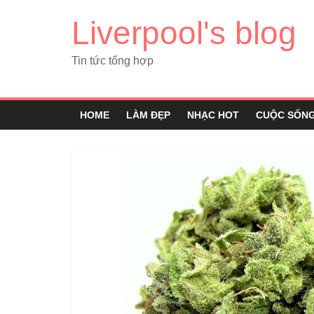
Liverpool's blog
Tin tức tổng hợp
HOME
LÀM ĐẸP
NHẠC HOT
CUỘC SỐN