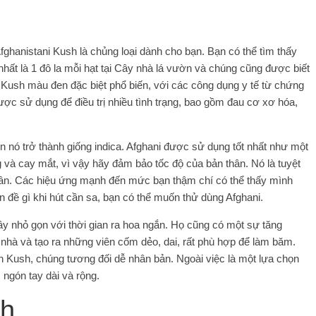
Afghanistani Kush là chủng loại dành cho bạn. Bạn có thể tìm thấy
nhất là 1 đô la mỗi hạt tại Cây nhà lá vườn và chúng cũng được biết
i Kush màu đen đặc biệt phổ biến, với các công dụng y tế từ chứng
c sử dụng để điều trị nhiều tình trạng, bao gồm đau cơ xơ hóa,
ó trở thành giống indica. Afghani được sử dụng tốt nhất như một
g và cay mắt, vì vậy hãy đảm bảo tốc độ của bản thân. Nó là tuyệt
thân. Các hiệu ứng mạnh đến mức bạn thậm chí có thể thấy mình
 đề gì khi hút cần sa, bạn có thể muốn thử dùng Afghani.
ây nhỏ gọn với thời gian ra hoa ngắn. Họ cũng có một sự tăng
nhà và tạo ra những viên cốm dẻo, dai, rất phù hợp để làm băm.
n Kush, chúng tương đối dễ nhân bản. Ngoài việc là một lựa chọn
 ngón tay dài và rộng.
nh