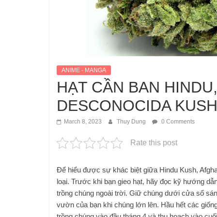
ANIME - MANGA
HẠT CẦN BAN HINDU,
DESCONOCIDA KUSH 
March 8, 2023
Thuy Dung
0 Comments
Rate this post
Để hiểu được sự khác biệt giữa Hindu Kush, Afgh
loại. Trước khi bạn gieo hạt, hãy đọc kỹ hướng dẫ
trồng chúng ngoài trời. Giữ chúng dưới cửa sổ sán
vườn của bạn khi chúng lớn lên. Hầu hết các giống
trồng chúng vào đầu tháng 4 và thu hoạch vào cuối