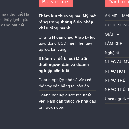
Bài viết mới
Danh mụ
nay thời tiết Hà
Thâm hụt thương mại Mỹ mở
ANIME – M
ảm thấy lạnh giữa
rộng trong tháng 5 do nhập
h đang bật hết
CUỘC SỐN
khẩu tăng mạnh
GIẢI TRÍ
Chứng khoán châu Á lập kỷ lục
quý, đồng USD mạnh lên gây
LÀM ĐẸP
áp lực lên vàng
Nghệ sĩ
3 hành vi dễ bị coi là trốn
NHẠC ÂU M
thuế người dân và doanh
nghiệp cần biết
NHẠC HOT
Doanh nghiệp nhỏ và vừa có
NHẠC TRẺ
thể vay vốn bằng tài sản ảo
NHẠC TRỮ 
Doanh nghiệp dược lớn nhất
Uncategoriz
Việt Nam dần thuộc về nhà đầu
tư nước ngoài