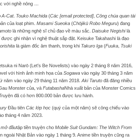
ác với nghề nông …
o A-Cat
.
Touko Machida
(
Các
[email protected]
,
Công chúa quan tài
bản của loạt phim.
Masami Sueoka
(
Chōjikū Robo Meguru
) đang
amoto
là những nghệ sĩ chủ đạo về màu sắc.
Daisuke Negishi
là
được ghi nhận vì nghệ thuật sắp đặt. Keisuke Takahashi là đạo
orishita
là giám đốc âm thanh, trong khi
Takuro Iga
(
Fuuka
,
Tsuki
tsuka ni Narō (Let’s Be Novelists) vào ngày 2 tháng 8 năm 2016,
novel với hình ảnh minh họa của
Sogawa
vào ngày 30 tháng 3 năm
thứ năm vào ngày 29 tháng 11 năm 2018.
Aki Taruto
đã đăng nhiều
Gau Monster của, và
Futabasha
Nhà xuất bản của Monster Comics
 Truyện đã có hơn 800.000 bản được lưu hành.
ury
Đầu tiên
Các lớp học
(quý của một năm) sẽ công chiếu vào
ào tháng 4 năm 2023.
 mở đầu
tập tiền truyện cho
Mobile Suit Gundam: The Witch From
 ngoài Nhật Bản vào ngày 1 tháng 9. Anime tiền truyện cũng ra