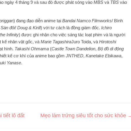
vào ngày 4 tháng 9 và sau đó được phát sóng vào
MBS
và
TBS
vào
priggan
) đang đạo diễn anime tại
Bandai Namco Filmworks
/ Bình
,
Sàn đôi! Doug & Kirill
) với tư cách là đồng giám đốc.
Ichiro
he Infinity
) được ghi nhận cho việc sáng tác loạt phim và là người
t kế nhân vật gốc, và
Marie Tagashira
Juro Toida, và
Hirotoshi
ạt hình.
Takashi Ohmama
(
Castle Town Dandelion
,
Bộ đồ di động
thiết kế cơ khí của anime bao gồm
JNTHED
,
Kanetake Ebikawa
,
uki Yanase
.
tiết lô đất
Mẹo làm trứng siêu tốt cho sức khỏe