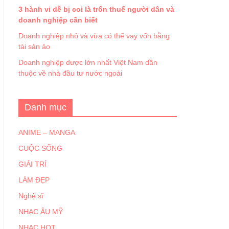
3 hành vi dễ bị coi là trốn thuế người dân và
doanh nghiệp cần biết
Doanh nghiệp nhỏ và vừa có thể vay vốn bằng
tài sản ảo
Doanh nghiệp dược lớn nhất Việt Nam dần
thuộc về nhà đầu tư nước ngoài
Danh mục
ANIME – MANGA
CUỘC SỐNG
GIẢI TRÍ
LÀM ĐẸP
Nghệ sĩ
NHẠC ÂU MỸ
NHẠC HOT