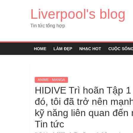
Liverpool's blog
Tin tức tổng hợp
HOME
LÀM ĐẸP
NHẠC HOT
CUỘC SỐN
ANIME - MANGA
HIDIVE Trì hoãn Tập 1
đó, tôi đã trở nên mạnh
kỹ năng liên quan đến 
Tin tức