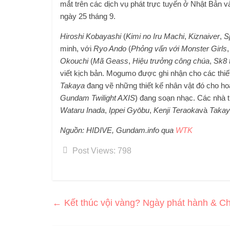
mắt trên các dịch vụ phát trực tuyến ở Nhật Bản 
ngày 25 tháng 9.
Hiroshi Kobayashi
(
Kimi no Iru Machi
,
Kiznaiver
,
S
minh, với
Ryo Ando
(
Phỏng vấn với Monster Girls
Okouchi
(
Mã Geass
,
Hiệu trưởng công chúa
,
Sk8 t
viết kịch bản. Mogumo được ghi nhận cho các thiế
Takaya
đang vẽ những thiết kế nhân vật đó cho ho
Gundam Twilight AXIS
) đang soạn nhạc. Các nhà 
Wataru Inada
,
Ippei Gyōbu
,
Kenji Teraoka
và
Takay
Nguồn: HIDIVE, Gundam.info qua
WTK
Post Views:
798
←
Kết thúc vội vàng? Ngày phát hành & Chi 