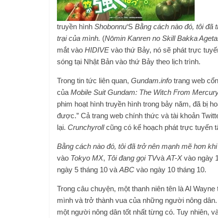
truyền hình
Shobonnu
‘S
Bằng cách nào đó, tôi đã 
trại của mình
.
(
Nōmin Kanren no Skill Bakka Aget
mắt vào
HIDIVE
vào thứ Bảy, nó sẽ phát trực tuyế
sóng tại Nhật Bản vào thứ Bảy theo lịch trình.
Trong tin tức liên quan,
Gundam.info
trang web cổng
của
Mobile Suit Gundam: The Witch From Mercur
phim hoạt hình truyền hình trong bảy năm, đã bị h
được.” Cả trang web chính thức và tài khoản Twitt
lại.
Crunchyroll
cũng có kế hoạch phát trực tuyến tậ
Bằng cách nào đó, tôi đã trở nên mạnh mẽ hơn khi 
vào
Tokyo MX
,
Tôi đang gọi TV
và
AT-X
vào ngày 1
ngày 5 tháng 10 và
ABC
vào ngày 10 tháng 10.
Trong câu chuyện, một thanh niên tên là Al Wayne t
mình và trở thành vua của những người nông dân.
một người nông dân tốt nhất từng có. Tuy nhiên, v