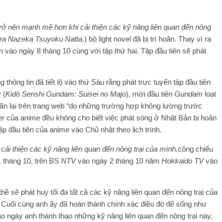
trở nên mạnh mẽ hơn khi cải thiện các kỹ năng liên quan đến nông
ara Nazeka Tsuyoku Natta.
) bộ light novel đã bị trì hoãn. Thay vì ra
n vào ngày 8 tháng 10 cùng với tập thứ hai. Tập đầu tiên sẽ phát
 thông tin đã tiết lộ vào thứ Sáu rằng phát trực tuyến tập đầu tiên
y
(
Kidō Senshi Gundam: Suisei no Majo
), mới đầu tiên
Gundam
loạt
oãn lại trên trang web “do những trường hợp không lường trước
er của anime đều không cho biết việc phát sóng ở Nhật Bản bị hoãn
p đầu tiên của anime vào Chủ nhật theo lịch trình.
cải thiện các kỹ năng liên quan đến nông trại của mình
.
công chiếu
 tháng 10, trên BS
NTV
vào ngày 2 tháng 10 năm
Hokkaido TV
vào
hề sẽ phát huy tối đa tất cả các kỹ năng liên quan đến nông trại của
 Cuối cùng anh ấy đã hoàn thành chính xác điều đó để sống như
ào ngày anh thành thạo những kỹ năng liên quan đến nông trại này,