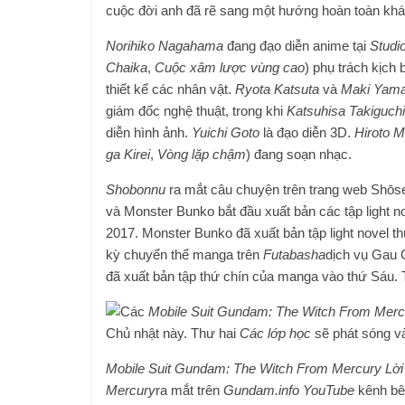
cuộc đời anh đã rẽ sang một hướng hoàn toàn kh
Norihiko Nagahama
đang đạo diễn anime tại
Studi
Chaika
,
Cuộc xâm lược vùng cao
) phụ trách kịch 
thiết kế các nhân vật.
Ryota Katsuta
và
Maki Yam
giám đốc nghệ thuật, trong khi
Katsuhisa Takiguchi
diễn hình ảnh.
Yuichi Goto
là đạo diễn 3D.
Hiroto M
ga Kirei
,
Vòng lặp chậm
) đang soạn nhạc.
Shobonnu
ra mắt câu chuyện trên trang web Shōse
và Monster Bunko bắt đầu xuất bản các tập light 
2017. Monster Bunko đã xuất bản tập light novel 
kỳ chuyển thể manga trên
Futabasha
dịch vụ Gau 
đã xuất bản tập thứ chín của manga vào thứ Sáu.
Các
Mobile Suit Gundam: The Witch From Merc
Chủ nhật này. Thư hai
Các lớp học
sẽ phát sóng v
Mobile Suit Gundam: The Witch From Mercury
Lời
Mercury
ra mắt trên
Gundam.info
YouTube
kênh bên