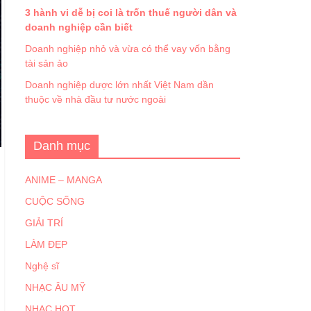
3 hành vi dễ bị coi là trốn thuế người dân và
doanh nghiệp cần biết
Doanh nghiệp nhỏ và vừa có thể vay vốn bằng
tài sản ảo
Doanh nghiệp dược lớn nhất Việt Nam dần
thuộc về nhà đầu tư nước ngoài
Danh mục
ANIME – MANGA
CUỘC SỐNG
GIẢI TRÍ
LÀM ĐẸP
Nghệ sĩ
NHẠC ÂU MỸ
NHẠC HOT