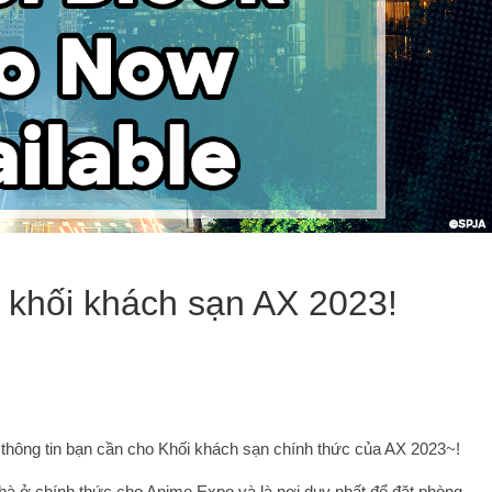
ề khối khách sạn AX 2023!
à thông tin bạn cần cho Khối khách sạn chính thức của AX 2023~!
nhà ở chính thức cho Anime Expo và là nơi duy nhất để đặt phòng