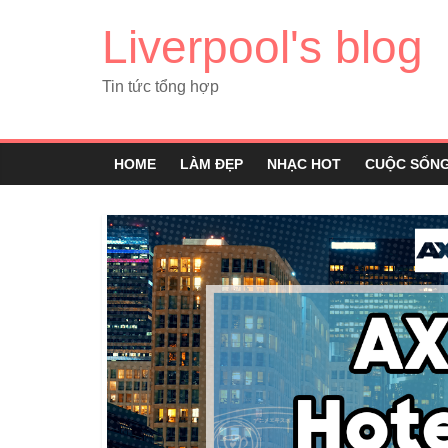
Liverpool's blog
Tin tức tổng hợp
HOME
LÀM ĐẸP
NHẠC HOT
CUỘC SỐN