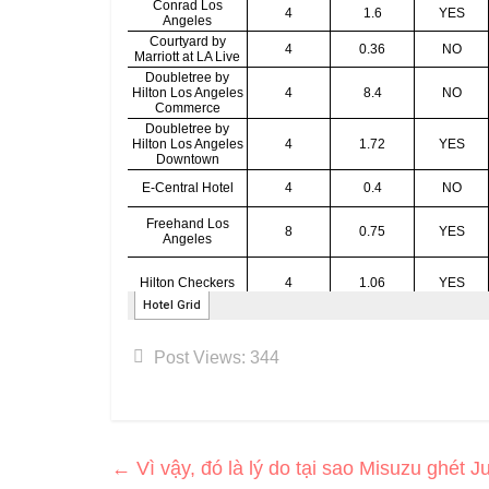
Post Views:
344
←
Vì vậy, đó là lý do tại sao Misuzu ghét J