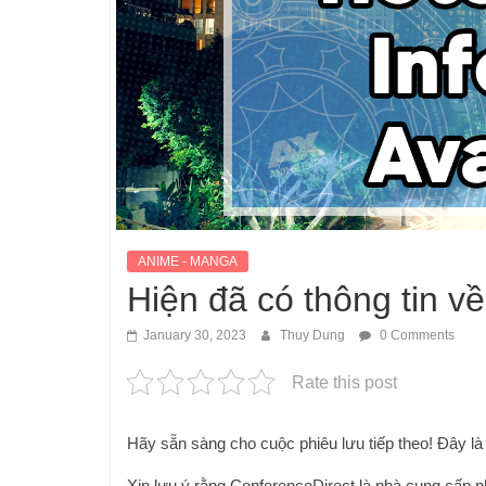
ANIME - MANGA
Hiện đã có thông tin v
January 30, 2023
Thuy Dung
0 Comments
Rate this post
Hãy sẵn sàng cho cuộc phiêu lưu tiếp theo! Đây l
Xin lưu ý rằng ConferenceDirect là nhà cung cấp 