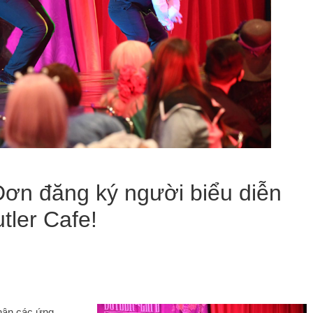
ơn đăng ký người biểu diễn
tler Cafe!
hận các ứng