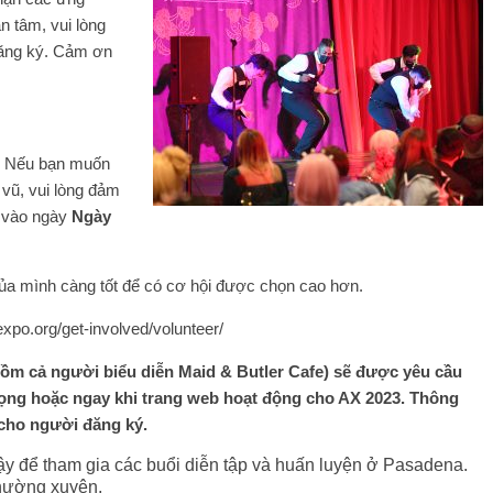
 tâm, vui lòng
đăng ký. Cảm ơn
Nếu bạn muốn
 vũ, vui lòng đảm
g vào ngày
Ngày
ủa mình càng tốt để có cơ hội được chọn cao hơn.
xpo.org/get-involved/volunteer/
gồm cả người biểu diễn Maid & Butler Cafe) sẽ được yêu cầu
iọng hoặc ngay khi trang web hoạt động cho AX 2023. Thông
cho người đăng ký.
ậy để tham gia các buổi diễn tập và huấn luyện ở Pasadena.
thường xuyên.