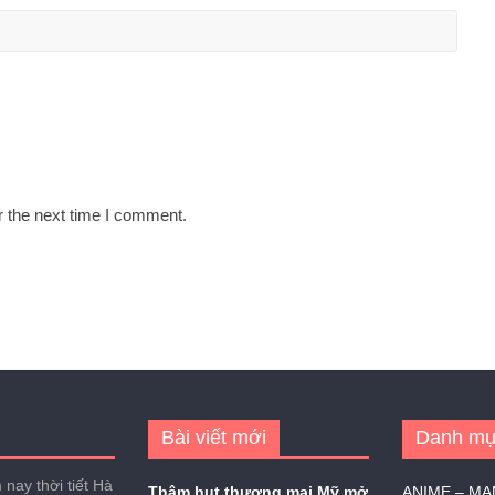
r the next time I comment.
Bài viết mới
Danh mụ
nay thời tiết Hà
Thâm hụt thương mại Mỹ mở
ANIME – M