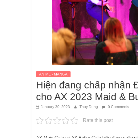
ANIME - MANGA
Hiện đang chấp nhận Đ
cho AX 2023 Maid & Bu
January 30, 2023
Thuy Dung
0 Comments
Rate this post
AX Maid Cafe và AX Butler Cafe hiện đang chấp n