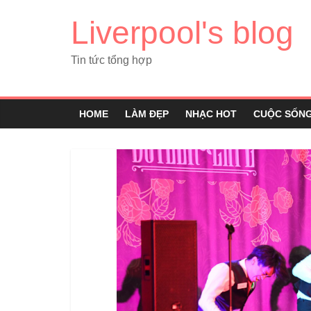
Liverpool's blog
Tin tức tổng hợp
HOME
LÀM ĐẸP
NHẠC HOT
CUỘC SỐN