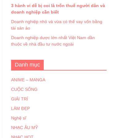
3 hành vi dễ bị coi là trốn thuế người dân và
doanh nghiệp cần biết
Doanh nghiệp nhỏ và vừa có thể vay vốn bằng
tài sản ảo
Doanh nghiệp dược lớn nhất Việt Nam dần
thuộc về nhà đầu tư nước ngoài
Danh mục
ANIME – MANGA
CUỘC SỐNG
GIẢI TRÍ
LÀM ĐẸP
Nghệ sĩ
NHẠC ÂU MỸ
NHẠC HOT