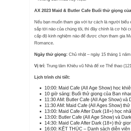
AX 2023 Maid & Butler Cafe Buổi thử giọng của
Nếu bạn muốn tham gia với tư cách là người biểu 
sắp tới nào của chúng tôi, thì đây chính là cơ hội
cấp độ kinh nghiệm nào để được chọn tham gia Mai
Romance.
Ngày thử giọng:
Chủ nhật – ngày 15 tháng 1 năm
Vị trí:
Trung tâm Khiêu vũ Nhà để xe Thể thao (12
Lịch trình chi tiết:
10:00: Maid Cafe (All Age Show) học khiê
10 giờ sáng: Buổi thử giọng của Ban nhạc 
11:30 AM: Butler Cafe (All Age Show) và
11:30 AM: Maid Cafe (All Ages Show) thử 
13:00: Maid Cafe After Dark (18+) học nhả
13:00: Butler Cafe (All Age Show) và Da
14:30: Maid Cafe After Dark (18+) thử giọ
16:00: KẾT THÚC – Danh sách diễn viên 