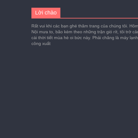
Lời chào
Rất vui khi các bạn ghé thăm trang của chúng tôi. Hôm 
Nội mưa to, bão kèm theo những trận gió rít, tôi trở c
cái thời tiết mùa hè oi bức này. Phải chăng là máy lạn
công xuất