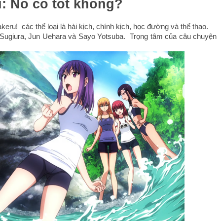
: Nó có tốt không?
ru!  các thể loại là hài kịch, chính kịch, học đường và thể thao.
Sugiura, Jun Uehara và Sayo Yotsuba.  Trọng tâm của câu chuyện 