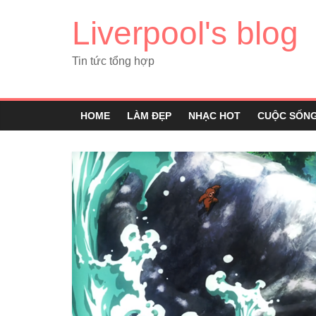
Liverpool's blog
Tin tức tổng hợp
HOME
LÀM ĐẸP
NHẠC HOT
CUỘC SỐN