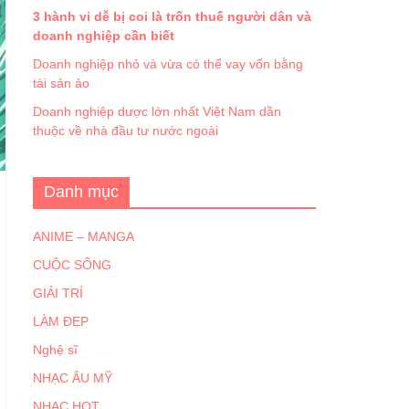
3 hành vi dễ bị coi là trốn thuế người dân và
doanh nghiệp cần biết
Doanh nghiệp nhỏ và vừa có thể vay vốn bằng
tài sản ảo
Doanh nghiệp dược lớn nhất Việt Nam dần
thuộc về nhà đầu tư nước ngoài
Danh mục
ANIME – MANGA
CUỘC SỐNG
GIẢI TRÍ
LÀM ĐẸP
Nghệ sĩ
NHẠC ÂU MỸ
NHẠC HOT