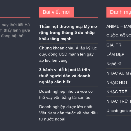
Bài viết mới
Danh mụ
nay thời tiết Hà
Thâm hụt thương mại Mỹ mở
ANIME – M
ảm thấy lạnh giữa
rộng trong tháng 5 do nhập
h đang bật hết
CUỘC SỐN
khẩu tăng mạnh
GIẢI TRÍ
Chứng khoán châu Á lập kỷ lục
quý, đồng USD mạnh lên gây
LÀM ĐẸP
áp lực lên vàng
Nghệ sĩ
3 hành vi dễ bị coi là trốn
NHẠC ÂU M
thuế người dân và doanh
nghiệp cần biết
NHẠC HOT
Doanh nghiệp nhỏ và vừa có
NHẠC TRẺ
thể vay vốn bằng tài sản ảo
NHẠC TRỮ 
Doanh nghiệp dược lớn nhất
Uncategoriz
Việt Nam dần thuộc về nhà đầu
tư nước ngoài