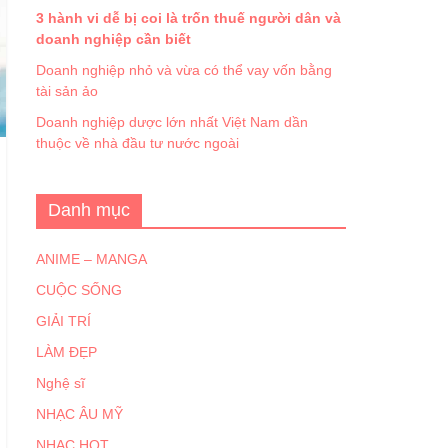
3 hành vi dễ bị coi là trốn thuế người dân và
doanh nghiệp cần biết
Doanh nghiệp nhỏ và vừa có thể vay vốn bằng
tài sản ảo
Doanh nghiệp dược lớn nhất Việt Nam dần
thuộc về nhà đầu tư nước ngoài
Danh mục
ANIME – MANGA
CUỘC SỐNG
GIẢI TRÍ
LÀM ĐẸP
Nghệ sĩ
NHẠC ÂU MỸ
NHẠC HOT