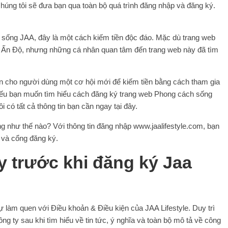
chúng tôi sẽ đưa bạn qua toàn bộ quá trình đăng nhập và đăng ký.
sống JAA, đây là một cách kiếm tiền độc đáo. Mặc dù trang web
ở Ấn Độ, nhưng những cá nhân quan tâm đến trang web này đã tìm
n cho người dùng một cơ hội mới để kiếm tiền bằng cách tham gia
 Nếu bạn muốn tìm hiểu cách đăng ký trang web Phong cách sống
i có tất cả thông tin bạn cần ngay tại đây.
ộng như thế nào? Với thông tin đăng nhập www.jaalifestyle.com, bạn
e và cổng đăng ký.
y trước khi đăng ký Jaa
tự làm quen với Điều khoản & Điều kiện của JAA Lifestyle. Duy trì
ông ty sau khi tìm hiểu về tin tức, ý nghĩa và toàn bộ mô tả về công