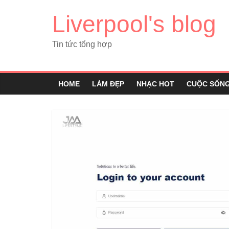
Liverpool's blog
Tin tức tổng hợp
HOME
LÀM ĐẸP
NHẠC HOT
CUỘC SỐN