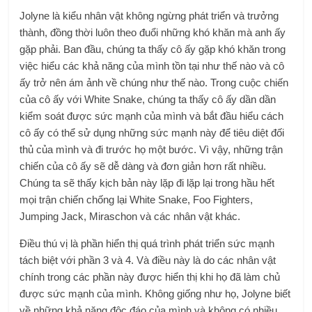
Jolyne là kiểu nhân vật không ngừng phát triển và trưởng
thành, đồng thời luôn theo đuổi những khó khăn mà anh ấy
gặp phải. Ban đầu, chúng ta thấy cô ấy gặp khó khăn trong
việc hiểu các khả năng của mình tồn tại như thế nào và cô
ấy trở nên ám ảnh về chúng như thế nào. Trong cuộc chiến
của cô ấy với White Snake, chúng ta thấy cô ấy dần dần
kiểm soát được sức mạnh của mình và bắt đầu hiểu cách
cô ấy có thể sử dụng những sức mạnh này để tiêu diệt đối
thủ của mình và đi trước họ một bước. Vì vậy, những trận
chiến của cô ấy sẽ dễ dàng và đơn giản hơn rất nhiều.
Chúng ta sẽ thấy kịch bản này lặp đi lặp lại trong hầu hết
mọi trận chiến chống lại White Snake, Foo Fighters,
Jumping Jack, Miraschon và các nhân vật khác.
Điều thú vị là phần hiển thị quá trình phát triển sức mạnh
tách biệt với phần 3 và 4. Và điều này là do các nhân vật
chính trong các phần này được hiển thị khi họ đã làm chủ
được sức mạnh của mình. Không giống như họ, Jolyne biết
về những khả năng độc đáo của mình và không có nhiều