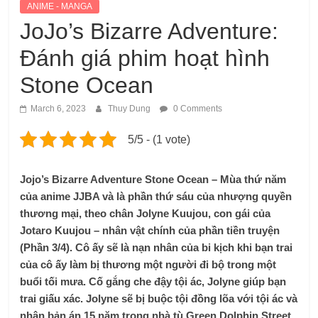
ANIME - MANGA
JoJo’s Bizarre Adventure:
Đánh giá phim hoạt hình
Stone Ocean
March 6, 2023
Thuy Dung
0 Comments
5/5 - (1 vote)
Jojo’s Bizarre Adventure Stone Ocean – Mùa thứ năm
của anime JJBA và là phần thứ sáu của nhượng quyền
thương mại, theo chân Jolyne Kuujou, con gái của
Jotaro Kuujou – nhân vật chính của phần tiền truyện
(Phần 3/4). Cô ấy sẽ là nạn nhân của bi kịch khi bạn trai
của cô ấy làm bị thương một người đi bộ trong một
buổi tối mưa. Cố gắng che đậy tội ác, Jolyne giúp bạn
trai giấu xác. Jolyne sẽ bị buộc tội đồng lõa với tội ác và
nhận bản án 15 năm trong nhà tù Green Dolphin Street.