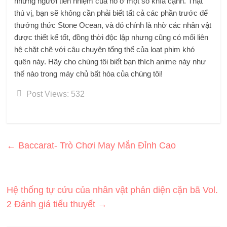
những người tiền nhiệm của nó ở một số khía cạnh. Thật
thú vị, bạn sẽ không cần phải biết tất cả các phần trước để
thưởng thức Stone Ocean, và đó chính là nhờ các nhân vật
được thiết kế tốt, đồng thời độc lập nhưng cũng có mối liên
hệ chặt chẽ với câu chuyện tổng thể của loạt phim khó
quên này. Hãy cho chúng tôi biết bạn thích anime này như
thế nào trong máy chủ bất hòa của chúng tôi!
Post Views:
532
←
Baccarat- Trò Chơi May Mắn Đỉnh Cao
Hệ thống tự cứu của nhân vật phản diện cặn bã Vol.
2 Đánh giá tiểu thuyết
→