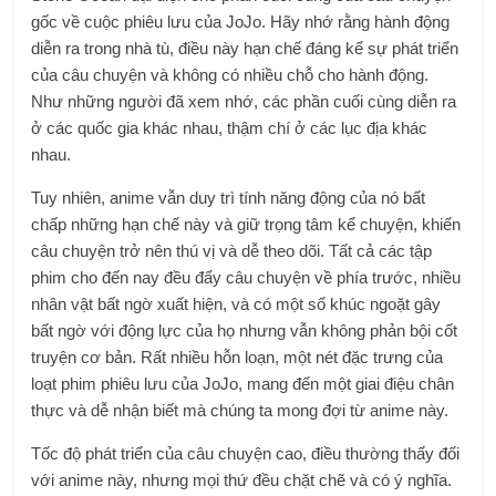
gốc về cuộc phiêu lưu của JoJo. Hãy nhớ rằng hành động
diễn ra trong nhà tù, điều này hạn chế đáng kể sự phát triển
của câu chuyện và không có nhiều chỗ cho hành động.
Như những người đã xem nhớ, các phần cuối cùng diễn ra
ở các quốc gia khác nhau, thậm chí ở các lục địa khác
nhau.
Tuy nhiên, anime vẫn duy trì tính năng động của nó bất
chấp những hạn chế này và giữ trọng tâm kể chuyện, khiến
câu chuyện trở nên thú vị và dễ theo dõi. Tất cả các tập
phim cho đến nay đều đẩy câu chuyện về phía trước, nhiều
nhân vật bất ngờ xuất hiện, và có một số khúc ngoặt gây
bất ngờ với động lực của họ nhưng vẫn không phản bội cốt
truyện cơ bản. Rất nhiều hỗn loạn, một nét đặc trưng của
loạt phim phiêu lưu của JoJo, mang đến một giai điệu chân
thực và dễ nhận biết mà chúng ta mong đợi từ anime này.
Tốc độ phát triển của câu chuyện cao, điều thường thấy đối
với anime này, nhưng mọi thứ đều chặt chẽ và có ý nghĩa.