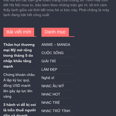
Rất vui khi các bạn ghé thăm trang của chúng tôi. Hôm nay thời
tiết Hà Nội mưa to, bão kèm theo những trận gió rít, tôi trở cảm
thấy lạnh giữa cái thời tiết mùa hè oi bức này. Phải chăng là máy
lạnh đang bật hết công xuất
Bài viết mới
Danh mục
Thâm hụt thương
ANIME – MANGA
mại Mỹ mở rộng
CUỘC SỐNG
trong tháng 5 do
nhập khẩu tăng
GIẢI TRÍ
mạnh
LÀM ĐẸP
Chứng khoán châu
Nghệ sĩ
Á lập kỷ lục quý,
đồng USD mạnh
NHẠC ÂU MỸ
lên gây áp lực lên
NHẠC HOT
vàng
NHẠC TRẺ
3 hành vi dễ bị coi
là trốn thuế người
NHẠC TRỮ TÌNH
dân và doanh