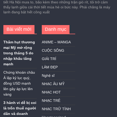
tiết Hà Nội mưa to, bão kèm theo những trận gió rít, tôi trở cảm
thấy lạnh giữa cái thời tiết mùa hè oi bức này. Phải chăng là máy
lạnh đang bật hết công xuất
Bài viết mới
Danh mục
Thâm hụt thương
ANIME – MANGA
mại Mỹ mở rộng
CUỘC SỐNG
trong tháng 5 do
nhập khẩu tăng
GIẢI TRÍ
mạnh
LÀM ĐẸP
Chứng khoán châu
Nghệ sĩ
Á lập kỷ lục quý,
đồng USD mạnh
NHẠC ÂU MỸ
lên gây áp lực lên
NHẠC HOT
vàng
NHẠC TRẺ
3 hành vi dễ bị coi
là trốn thuế người
NHẠC TRỮ TÌNH
dân và doanh