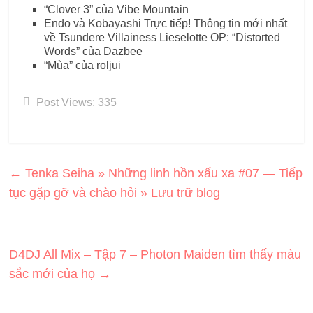
“Clover 3” của Vibe Mountain
Endo và Kobayashi Trực tiếp! Thông tin mới nhất
về Tsundere Villainess Lieselotte OP: “Distorted
Words” của Dazbee
“Mùa” của roljui
Post Views:
335
←
Tenka Seiha » Những linh hồn xấu xa #07 — Tiếp
tục gặp gỡ và chào hỏi » Lưu trữ blog
D4DJ All Mix – Tập 7 – Photon Maiden tìm thấy màu
sắc mới của họ
→