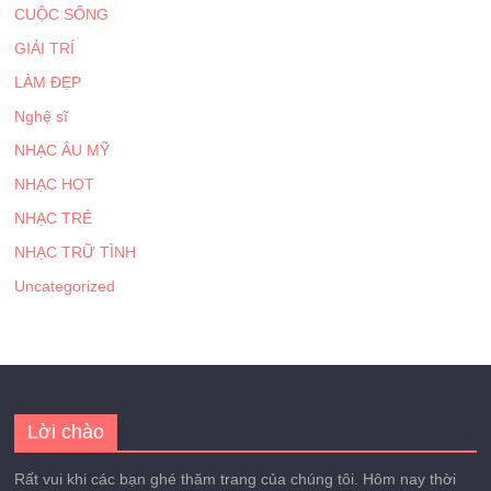
CUỘC SỐNG
GIẢI TRÍ
LÀM ĐẸP
Nghệ sĩ
NHẠC ÂU MỸ
NHẠC HOT
NHẠC TRẺ
NHẠC TRỮ TÌNH
Uncategorized
Lời chào
Rất vui khi các bạn ghé thăm trang của chúng tôi. Hôm nay thời