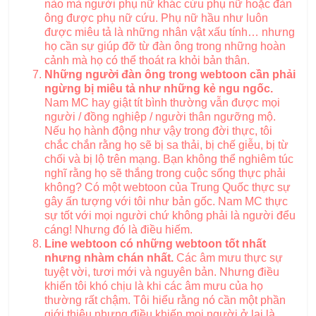
nào mà người phụ nữ khác cứu phụ nữ hoặc đàn
ông được phụ nữ cứu. Phụ nữ hầu như luôn
được miêu tả là những nhân vật xấu tính… nhưng
họ cần sự giúp đỡ từ đàn ông trong những hoàn
cảnh mà họ có thể thoát ra khỏi bản thân.
Những người đàn ông trong webtoon cần phải
ngừng bị miêu tả như những kẻ ngu ngốc.
Nam MC hay giật tít bình thường vẫn được mọi
người / đồng nghiệp / người thân ngưỡng mộ.
Nếu họ hành động như vậy trong đời thực, tôi
chắc chắn rằng họ sẽ bị sa thải, bị chế giễu, bị từ
chối và bị lộ trên mạng. Bạn không thể nghiêm túc
nghĩ rằng họ sẽ thắng trong cuộc sống thực phải
không? Có một webtoon của Trung Quốc thực sự
gây ấn tượng với tôi như bản gốc. Nam MC thực
sự tốt với mọi người chứ không phải là người đểu
cáng! Nhưng đó là điều hiếm.
Line webtoon có những webtoon tốt nhất
nhưng nhàm chán nhất.
Các âm mưu thực sự
tuyệt vời, tươi mới và nguyên bản. Nhưng điều
khiến tôi khó chịu là khi các âm mưu của họ
thường rất chậm. Tôi hiểu rằng nó cần một phần
giới thiệu nhưng điều khiến mọi người ở lại là