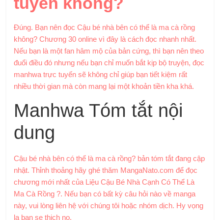
tuyến không?
Đúng. Bạn nên đọc Cậu bé nhà bên có thể là ma cà rồng
không? Chương 30 online vì đây là cách đọc nhanh nhất.
Nếu bạn là một fan hâm mộ của bản cứng, thì bạn nên theo
đuổi điều đó nhưng nếu bạn chỉ muốn bắt kịp bộ truyện, đọc
manhwa trực tuyến sẽ không chỉ giúp bạn tiết kiệm rất
nhiều thời gian mà còn mang lại một khoản tiền kha khá.
Manhwa Tóm tắt nội
dung
Cậu bé nhà bên có thể là ma cà rồng? bản tóm tắt đang cập
nhật. Thỉnh thoảng hãy ghé thăm MangaNato.com để đọc
chương mới nhất của Liệu Cậu Bé Nhà Cạnh Có Thể Là
Ma Cà Rồng ?. Nếu bạn có bất kỳ câu hỏi nào về manga
này, vui lòng liên hệ với chúng tôi hoặc nhóm dịch. Hy vọng
la bạn se thich no.