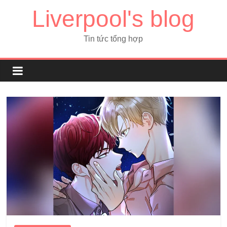
Liverpool's blog
Tin tức tổng hợp