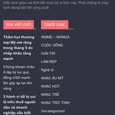
thấy lạnh giữa cái thời tiết mùa hè oi bức này. Phải chăng là máy
lạnh đang bật hết công xuất
Bài viết mới
Danh mục
Thâm hụt thương
ANIME – MANGA
mại Mỹ mở rộng
CUỘC SỐNG
trong tháng 5 do
nhập khẩu tăng
GIẢI TRÍ
mạnh
LÀM ĐẸP
Chứng khoán châu
Nghệ sĩ
Á lập kỷ lục quý,
đồng USD mạnh
NHẠC ÂU MỸ
lên gây áp lực lên
NHẠC HOT
vàng
NHẠC TRẺ
3 hành vi dễ bị coi
là trốn thuế người
NHẠC TRỮ TÌNH
dân và doanh
Uncategorized
nghiệp cần biết