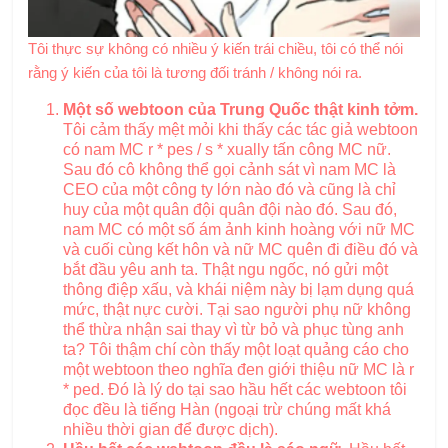
Tôi thực sự không có nhiều ý kiến ​​trái chiều, tôi có thể nói
rằng ý kiến ​​của tôi là tương đối tránh / không nói ra.
Một số webtoon của Trung Quốc thật kinh tởm.
Tôi cảm thấy mệt mỏi khi thấy các tác giả webtoon
có nam MC r * pes / s * xually tấn công MC nữ.
Sau đó cô không thể gọi cảnh sát vì nam MC là
CEO của một công ty lớn nào đó và cũng là chỉ
huy của một quân đội quân đội nào đó. Sau đó,
nam MC có một số ám ảnh kinh hoàng với nữ MC
và cuối cùng kết hôn và nữ MC quên đi điều đó và
bắt đầu yêu anh ta. Thật ngu ngốc, nó gửi một
thông điệp xấu, và khái niệm này bị lạm dụng quá
mức, thật nực cười. Tại sao người phụ nữ không
thể thừa nhận sai thay vì từ bỏ và phục tùng anh
ta? Tôi thậm chí còn thấy một loạt quảng cáo cho
một webtoon theo nghĩa đen giới thiệu nữ MC là r
* ped. Đó là lý do tại sao hầu hết các webtoon tôi
đọc đều là tiếng Hàn (ngoại trừ chúng mất khá
nhiều thời gian để được dịch).