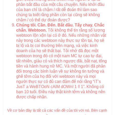
phần bắt đầu của một câu chuyện. Nếu khởi đầu
của bạn chỉ là chậm / rất dễ đoán thì làm sao
chúng ta biết rằng phần còn lại cũng sẽ không
chậm / có thể dự đoán được?
Chúng tôi. Cần. Đến. Bắt đầu. Tẩy chay. Chắc
chắn. Webtoon.
Tôi không thể tin rằng số lượng
webtoon lộn xộn lại có ở đó. Nếu những nhân vật
này trong các webtoon này thực sự tồn tại, họ sẽ
bị lộ và bị coi thường trên mạng, và việc kinh
doanh của họ sẽ thất bại. Tôi nhớ đã đọc một
webtoon trong đó có một nam MC tự cao tự đại,
tất nhiên, giàu có và thích ngược đãi, bắt nạt, tống
tiền và hành hung nữ MC. Và một người đã phản
đối trong các bình luận về sự không tin tưởng và
ghê tởm của họ đối với webtoon này và mọi
người thực sự có đủ can đảm để nói rằng “iT’s
JusT a WeBTOoN cAlM dOWn! 1 !! 1”. Không có
bạn 10 tuổi. Điều này thật kinh tởm và không nên
được chấp nhận.
Về cơ bản đây là tất cả các vấn đề của tôi với nó. Bên cạnh