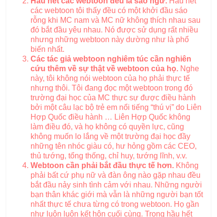
Hầu hết các webtoon đều là sáo ngữ.
Hầu hết
các webtoon tôi thấy đều có một khởi đầu sáo
rỗng khi MC nam và MC nữ không thích nhau sau
đó bắt đầu yêu nhau. Nó được sử dụng rất nhiều
nhưng những webtoon này dường như là phổ
biến nhất.
Các tác giả webtoon nghiêm túc cần nghiên
cứu thêm về sự thật về webtoon của họ.
Nghe
này, tôi không nói webtoon của họ phải thực tế
nhưng thôi. Tôi đang đọc một webtoon trong đó
trường đại học của MC thực sự được điều hành
bởi một câu lạc bộ trẻ em nổi tiếng “thú vị” do Liên
Hợp Quốc điều hành … Liên Hợp Quốc không
làm điều đó, và họ không có quyền lực, cũng
không muốn lo lắng về một trường đại học đầy
những tên nhóc giàu có, hư hỏng gồm các CEO,
thủ tướng, tổng thống, chỉ huy, tướng lĩnh, v.v.
Webtoon cần phải bắt đầu thực tế hơn.
Không
phải bất cứ phụ nữ và đàn ông nào gặp nhau đều
bắt đầu nảy sinh tình cảm với nhau. Những người
bạn thân khác giới mà vẫn là những người bạn tốt
nhất thực tế chưa từng có trong webtoon. Họ gần
như luôn luôn kết hôn cuối cùng. Trong hầu hết