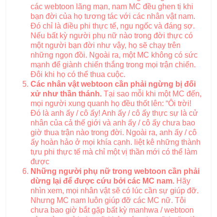
các webtoon lãng mạn, nam MC đều ghen tị khi
bạn đời của họ tương tác với các nhân vật nam.
Đó chỉ là điều phi thực tế, ngu ngốc và đáng sợ.
Nếu bất kỳ người phụ nữ nào trong đời thực có
một người bạn đời như vậy, họ sẽ chạy trên
những ngọn đồi. Ngoài ra, một MC không có sức
mạnh để giành chiến thắng trong mọi trận chiến.
Đôi khi họ có thể thua cuộc.
Các nhân vật webtoon cần phải ngừng bị đối
xử như thần thánh.
Tại sao mỗi khi một MC đến,
mọi người xung quanh họ đều thốt lên: “Ôi trời!
Đó là anh ấy / cô ấy! Anh ấy / cô ấy thực sự là cử
nhân của cả thế giới và anh ấy / cô ấy chưa bao
giờ thua trận nào trong đời. Ngoài ra, anh ấy / cô
ấy hoàn hảo ở mọi khía cạnh. liệt kê những thành
tựu phi thực tế mà chỉ một vị thần mới có thể làm
được
Những người phụ nữ trong webtoon cần phải
dừng lại để được cứu bởi các MC nam.
Hãy
nhìn xem, mọi nhân vật sẽ có lúc cần sự giúp đỡ.
Nhưng MC nam luôn giúp đỡ các MC nữ. Tôi
chưa bao giờ bắt gặp bất kỳ manhwa / webtoon