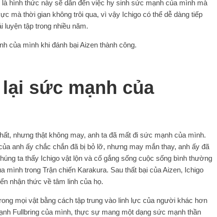
 là hình thức này sẽ dẫn đến việc hy sinh sức mạnh của mình mà
ực mà thời gian không trôi qua, vì vậy Ichigo có thể dễ dàng tiếp
 luyện tập trong nhiều năm.
ạnh của mình khi đánh bại Aizen thành công.
y lại sức mạnh của
nhất, nhưng thật không may, anh ta đã mất đi sức mạnh của mình.
 của anh ấy chắc chắn đã bị bỏ lỡ, nhưng may mắn thay, anh ấy đã
 chúng ta thấy Ichigo vật lộn và cố gắng sống cuộc sống bình thường
 mình trong Trận chiến Karakura. Sau thất bại của Aizen, Ichigo
iển nhận thức về tâm linh của họ.
 trong mọi vật bằng cách tập trung vào linh lực của người khác hơn
 mạnh Fullbring của mình, thực sự mang một dạng sức mạnh thần