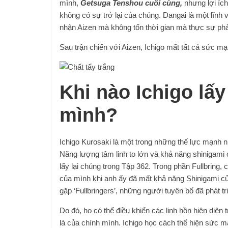
mình,
Getsuga Tenshou cuối cùng,
nhưng lợi ích
không có sự trở lại của chúng. Dangai là một lĩnh v
nhận Aizen mà không tốn thời gian mà thực sự phải
Sau trận chiến với Aizen, Ichigo mất tất cả sức m
Khi nào Ichigo lấ
mình?
Ichigo Kurosaki là một trong những thế lực mạnh 
Năng lượng tâm linh to lớn và khả năng shinigami
lấy lại chúng trong Tập 362. Trong phần Fullbring,
của mình khi anh ấy đã mất khả năng Shinigami của
gặp ‘Fullbringers’, những người tuyên bố đã phát tr
Do đó, họ có thể điều khiển các linh hồn hiện diện
là của chính mình. Ichigo học cách thể hiện sức