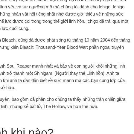
ừ tình yêu và sự ngưỡng mộ mà chúng tôi dành cho Ichigo. Ichigo
những nhân vật nổi tiếng nhất nhờ được giới thiệu về những sức
 lực được coi trọng trong thế giới linh hồn. Ichigo đã trải qua một
 lực cuối cùng.
là Bleach, cũng đã được phát sóng từ tháng 10 năm 2004 đến tháng
ứng kiến ​​Bleach: Thousand-Year Blood War: phần ngoại truyện
 thành Soul Reaper mạnh nhất và bảo vệ con người khỏi những linh
 anh trở thành một Shinigami (Người thay thế Linh hồn). Anh ta
n khi anh ta dần dần biết về sức mạnh mà các bạn cùng lớp của
 sở hữu.
truyện, bao gồm cả phần cho chúng ta thấy những trận chiến giữa
 linh, những kẻ bất tử, The Hollow, và hơn thế nữa.
h khi nào?