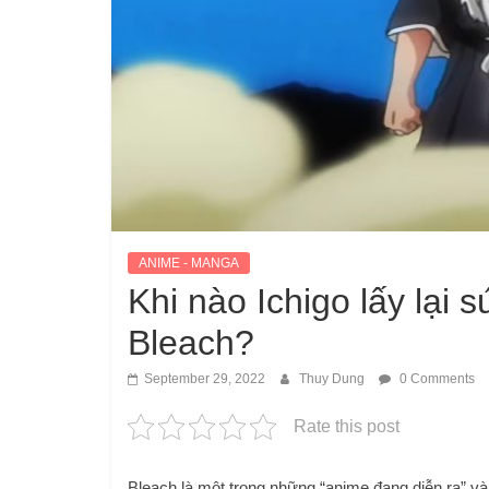
ANIME - MANGA
Khi nào Ichigo lấy lại
Bleach?
September 29, 2022
Thuy Dung
0 Comments
Rate this post
Bleach là một trong những “anime đang diễn ra” và 