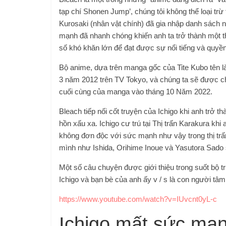
tạp chí Shonen Jump’, chúng tôi không thể loại tr
Kurosaki (nhân vật chính) đã gia nhập danh sách 
mạnh đã nhanh chóng khiến anh ta trở thành một thế
số khó khăn lớn để đạt được sự nổi tiếng và quyền
Bộ anime, dựa trên manga gốc của Tite Kubo tên 
3 năm 2012 trên TV Tokyo, và chúng ta sẽ được ch
cuối cùng của manga vào tháng 10 Năm 2022.
Bleach tiếp nối cốt truyện của Ichigo khi anh trở
hồn xấu xa. Ichigo cư trú tại Thị trấn Karakura khi
không đơn độc với sức mạnh như vậy trong thị trấ
mình như Ishida, Orihime Inoue và Yasutora Sado
Một số câu chuyện được giới thiệu trong suốt bộ 
Ichigo và bạn bè của anh ấy v / s là con người tâm
https://www.youtube.com/watch?v=IUvcnt0yL-c
Ichigo mất sức mạn