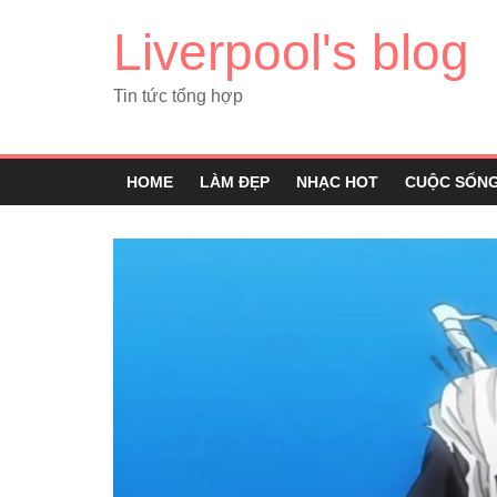
Liverpool's blog
Tin tức tổng hợp
HOME
LÀM ĐẸP
NHẠC HOT
CUỘC SỐN