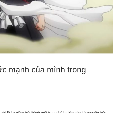
 sức mạnh của mình trong
với lễ kỷ niệm trở thành một trong ‘bộ ba lớn của kỷ nguyên trên