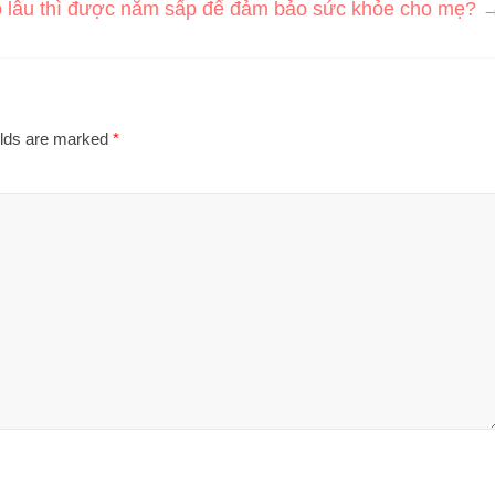
 lâu thì được nằm sấp để đảm bảo sức khỏe cho mẹ?
elds are marked
*