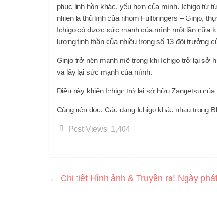
phục linh hồn khác, yếu hơn của mình. Ichigo từ t
nhiên là thủ lĩnh của nhóm Fullbringers – Ginjo, t
Ichigo có được sức mạnh của mình một lần nữa kh
lượng tinh thần của nhiều trong số 13 đội trưởng c
Ginjo trở nên mạnh mẽ trong khi Ichigo trở lại s
và lấy lại sức mạnh của mình.
Điều này khiến Ichigo trở lại sở hữu Zangetsu của
Cũng nên đọc: Các dạng Ichigo khác nhau trong 
Post Views:
1,404
←
Chi tiết Hình ảnh & Truyền ra! Ngày phá