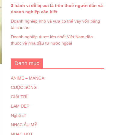
3 hành vi dễ bị coi là trốn thuế người dân và
doanh nghiệp cần biết
Doanh nghiệp nhỏ và vừa có thể vay vốn bằng
tài sản ảo
Doanh nghiệp dược lớn nhất Việt Nam dần
thuộc về nhà đầu tư nước ngoài
Danh mục
ANIME – MANGA
CUỘC SỐNG
GIẢI TRÍ
LÀM ĐẸP
Nghệ sĩ
NHẠC ÂU MỸ
NHẠC HOT