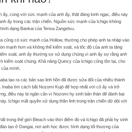
h ấy, cùng với sức mạnh của anh ấy, thật đáng kinh ngạc, điều này
anh ấy trong các trận chiến. Nguồn sức mạnh của Ichigo không
g hình dạng Bankai của Tensa Zangetsu.
ta cũng có sức mạnh của Hollow, thường cho phép anh ta nhập vào
còn mạnh hơn và không thể kiểm soát, và tốc độ của anh ta tăng
kiểm soát, anh ấy thường sợ sử dụng chúng vì anh ấy sợ rằng anh
h kiểm soát chúng. Khả năng Quincy của Ichigo cũng tồn tại, cho
 của mình.
aba tạo ra các bản sao linh hồn đã được sửa đổi của nhiều thành
i. Inaba tìm cách bắt Nozomi Kujō để hợp nhất với cô ấy và trở
g, điều này bị ngăn cản vì Nozomi hy sinh bản thân để đánh bại
ày. Ichigo mất quyền sử dụng thần linh trong trận chiến dữ dội với
ất trong thế giới Bleach vào thời điểm đó và Ichigo đã phải hy sinh
 đào tạo ở Dangai, nơi anh học được hình dạng tối thượng của