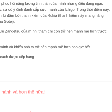
ừ phục hồi năng lượng tinh thần của mình nhưng điều đáng ngạc
hực sự có ý định đánh cắp sức mạnh của Ichigo. Trong thời điểm này,
i bị đâm bởi thanh kiếm của Rukia (thanh kiếm này mang năng
ủa Gotei).
ở hữu Zangetsu của mình, thậm chí còn trở nên mạnh mẽ hơn trước
 mình và khiến anh ta trở nên mạnh mẽ hơn bao giờ hết.
Bleach được xếp hạng
t hành và hơn thế nữa!