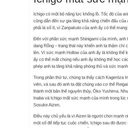
Ichigo có một bộ năng lực khổng lồ. Tốc độ của an
cũng dẫn đến sự gia tăng khả năng chiến đấu của 
phải là số ít, vì Zanpakuto của anh ấy có thể man
Đến với phần sức mạnh Shinigami của mình, anh 
dạng Rỗng – trạng thái này khiến anh ta thậm chí 
lên. Vì sức mạnh Hollow của anh ấy là không thể 
ấy có thể mất chúng nếu anh ấy không thể học các
phép anh ta tăng khả năng phòng thủ và sức mạnh
Trong phần thứ tư, chúng ta thấy cách Kagerōza In
viên, và sau đó anh ta đặt chúng vào cơ thể Reiga
thành một bản thể nguyên thủy, Ōko Yushima. Nhưn
Inaba và Ichigo mất sức mạnh của mình trong lúc n
Sosuke Aizen.
Điều này chủ yếu là vì Aizen là người chơi mạnh nh
một số để tiếp tục cuộc chiến. Ichigo sau đó được