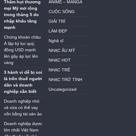
Thâm hụt thương
ANIME – MANGA
mại Mỹ mở rộng
CUỘC SỐNG
trong tháng 5 do
nhập khẩu tăng
GIẢI TRÍ
mạnh
LÀM ĐẸP
Chứng khoán châu
Nghệ sĩ
Á lập kỷ lục quý,
đồng USD mạnh
NHẠC ÂU MỸ
lên gây áp lực lên
NHẠC HOT
vàng
NHẠC TRẺ
3 hành vi dễ bị coi
là trốn thuế người
NHẠC TRỮ TÌNH
dân và doanh
Uncategorized
nghiệp cần biết
Doanh nghiệp nhỏ
và vừa có thể vay
vốn bằng tài sản ảo
Doanh nghiệp dược
lớn nhất Việt Nam