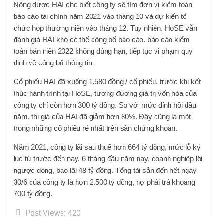
Nông dược HAI cho biết công ty sẽ tìm đơn vị kiểm toán
báo cáo tài chính năm 2021 vào tháng 10 và dự kiến ​​tổ
chức họp thường niên vào tháng 12. Tuy nhiên, HoSE vẫn
đánh giá HAI khó có thể công bố báo cáo. báo cáo kiểm
toán bán niên 2022 không đúng hạn, tiếp tục vi phạm quy
định về công bố thông tin.
Cổ phiếu HAI đã xuống 1.580 đồng / cổ phiếu, trước khi kết
thúc hành trình tại HoSE, tương đương giá trị vốn hóa của
công ty chỉ còn hơn 300 tỷ đồng. So với mức đỉnh hồi đầu
năm, thị giá của HAI đã giảm hơn 80%. Đây cũng là một
trong những cổ phiếu rẻ nhất trên sàn chứng khoán.
Năm 2021, công ty lãi sau thuế hơn 664 tỷ đồng, mức lỗ kỷ
lục từ trước đến nay. 6 tháng đầu năm nay, doanh nghiệp lội
ngược dòng, báo lãi 48 tỷ đồng. Tổng tài sản đến hết ngày
30/6 của công ty là hơn 2.500 tỷ đồng, nợ phải trả khoảng
700 tỷ đồng.
Post Views:
420