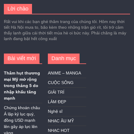
Lời chào
Rất vui khi các bạn ghé thăm trang của chúng tôi. Hôm nay thời
tiết Hà Nội mưa to, bão kèm theo những trận gió rít, tôi trở cảm
thấy lạnh giữa cái thời tiết mùa hè oi bức này. Phải chăng là máy
lạnh đang bật hết công xuất
Bài viết mới
Danh mục
Thâm hụt thương
ANIME – MANGA
mại Mỹ mở rộng
CUỘC SỐNG
trong tháng 5 do
nhập khẩu tăng
GIẢI TRÍ
mạnh
LÀM ĐẸP
Chứng khoán châu
Nghệ sĩ
Á lập kỷ lục quý,
đồng USD mạnh
NHẠC ÂU MỸ
lên gây áp lực lên
NHẠC HOT
vàng