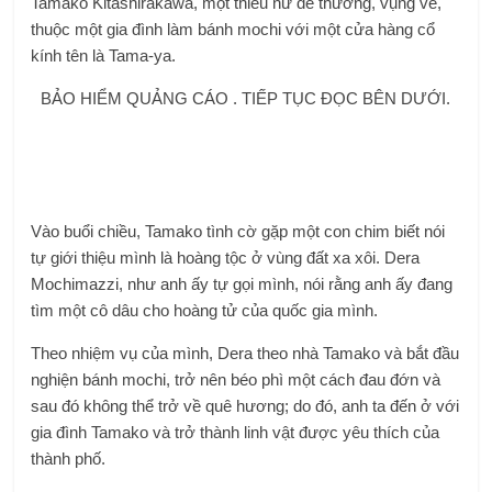
Tamako Kitashirakawa, một thiếu nữ dễ thương, vụng về,
thuộc một gia đình làm bánh mochi với một cửa hàng cổ
kính tên là Tama-ya.
BẢO HIỂM QUẢNG CÁO . TIẾP TỤC ĐỌC BÊN DƯỚI.
Vào buổi chiều, Tamako tình cờ gặp một con chim biết nói
tự giới thiệu mình là hoàng tộc ở vùng đất xa xôi. Dera
Mochimazzi, như anh ấy tự gọi mình, nói rằng anh ấy đang
tìm một cô dâu cho hoàng tử của quốc gia mình.
Theo nhiệm vụ của mình, Dera theo nhà Tamako và bắt đầu
nghiện bánh mochi, trở nên béo phì một cách đau đớn và
sau đó không thể trở về quê hương; do đó, anh ta đến ở với
gia đình Tamako và trở thành linh vật được yêu thích của
thành phố.