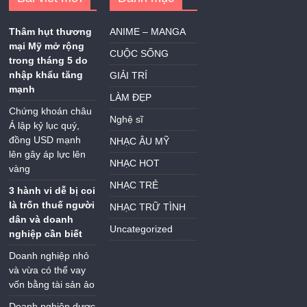
Thâm hụt thương
ANIME – MANGA
mại Mỹ mở rộng
CUỘC SỐNG
trong tháng 5 do
nhập khẩu tăng
GIẢI TRÍ
mạnh
LÀM ĐẸP
Chứng khoán châu
Nghệ sĩ
Á lập kỷ lục quý,
đồng USD mạnh
NHẠC ÂU MỸ
lên gây áp lực lên
NHẠC HOT
vàng
NHẠC TRẺ
3 hành vi dễ bị coi
là trốn thuế người
NHẠC TRỮ TÌNH
dân và doanh
Uncategorized
nghiệp cần biết
Doanh nghiệp nhỏ
và vừa có thể vay
vốn bằng tài sản ảo
Doanh nghiệp dược