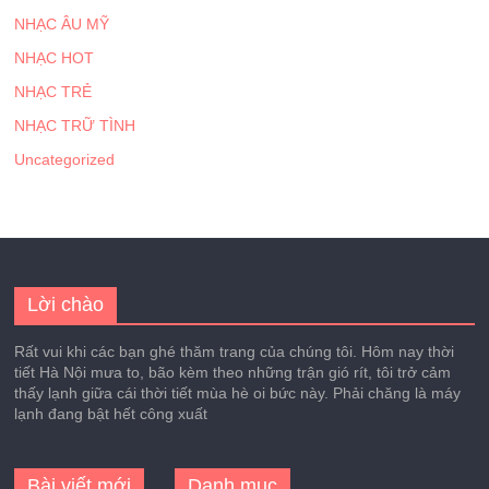
NHẠC ÂU MỸ
NHẠC HOT
NHẠC TRẺ
NHẠC TRỮ TÌNH
Uncategorized
Lời chào
Rất vui khi các bạn ghé thăm trang của chúng tôi. Hôm nay thời
tiết Hà Nội mưa to, bão kèm theo những trận gió rít, tôi trở cảm
thấy lạnh giữa cái thời tiết mùa hè oi bức này. Phải chăng là máy
lạnh đang bật hết công xuất
Bài viết mới
Danh mục