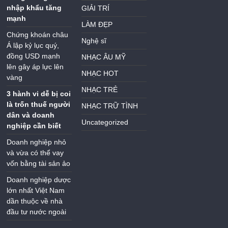
nhập khẩu tăng
GIẢI TRÍ
mạnh
LÀM ĐẸP
Chứng khoán châu
Nghệ sĩ
Á lập kỷ lục quý,
đồng USD mạnh
NHẠC ÂU MỸ
lên gây áp lực lên
NHẠC HOT
vàng
NHẠC TRẺ
3 hành vi dễ bị coi
là trốn thuế người
NHẠC TRỮ TÌNH
dân và doanh
Uncategorized
nghiệp cần biết
Doanh nghiệp nhỏ
và vừa có thể vay
vốn bằng tài sản ảo
Doanh nghiệp dược
lớn nhất Việt Nam
dần thuộc về nhà
đầu tư nước ngoài