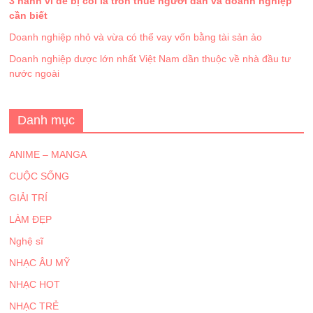
3 hành vi dễ bị coi là trốn thuế người dân và doanh nghiệp
cần biết
Doanh nghiệp nhỏ và vừa có thể vay vốn bằng tài sản ảo
Doanh nghiệp dược lớn nhất Việt Nam dần thuộc về nhà đầu tư
nước ngoài
Danh mục
ANIME – MANGA
CUỘC SỐNG
GIẢI TRÍ
LÀM ĐẸP
Nghệ sĩ
NHẠC ÂU MỸ
NHẠC HOT
NHẠC TRẺ