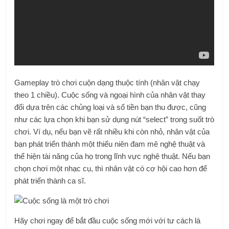
Gameplay trò chơi cuộn dạng thuộc tính (nhân vật chạy
theo 1 chiều). Cuộc sống và ngoại hình của nhân vật thay
đổi dựa trên các chủng loại và số tiền bạn thu được, cũng
như các lựa chọn khi bạn sử dụng nút “select” trong suốt trò
chơi. Ví dụ, nếu bạn vẽ rất nhiều khi còn nhỏ, nhân vật của
bạn phát triển thành một thiếu niên đam mê nghệ thuật và
thể hiện tài năng của họ trong lĩnh vực nghệ thuật. Nếu bạn
chọn chơi một nhạc cụ, thì nhân vật có cơ hội cao hơn để
phát triển thành ca sĩ.
Hãy chơi ngay để bắt đầu cuộc sống mới với tư cách là