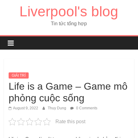
Liverpool's blog
Tin tức tổng hợp
GIẢI TRÍ
Life is a Game – Game mô
phỏng cuộc sống
August 9, 2022
Thuy Dung
0 Comments
Rate this post