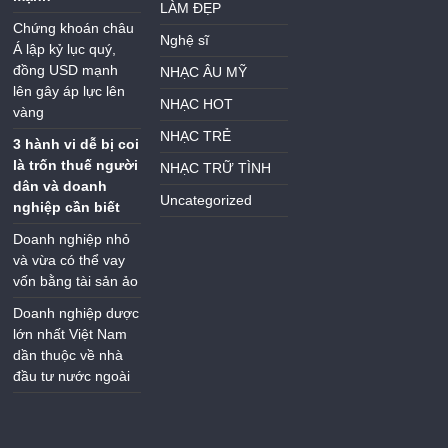
LÀM ĐẸP
Chứng khoán châu
Nghệ sĩ
Á lập kỷ lục quý,
đồng USD mạnh
NHẠC ÂU MỸ
lên gây áp lực lên
NHẠC HOT
vàng
NHẠC TRẺ
3 hành vi dễ bị coi
là trốn thuế người
NHẠC TRỮ TÌNH
dân và doanh
Uncategorized
nghiệp cần biết
Doanh nghiệp nhỏ
và vừa có thể vay
vốn bằng tài sản ảo
Doanh nghiệp dược
lớn nhất Việt Nam
dần thuộc về nhà
đầu tư nước ngoài