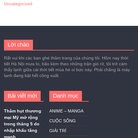
Uncategorized
Lời chào
Rất vui khi các bạn ghé thăm trang của chúng tôi. Hôm nay thời
tiết Hà Nội mưa to, bão kèm theo những trận gió rít, tôi trở cảm
thấy lạnh giữa cái thời tiết mùa hè oi bức này. Phải chăng là máy
lạnh đang bật hết công xuất
Bài viết mới
Danh mục
Thâm hụt thương
ANIME – MANGA
mại Mỹ mở rộng
CUỘC SỐNG
trong tháng 5 do
nhập khẩu tăng
GIẢI TRÍ
mạnh