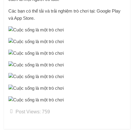
Các bạn có thể tải và trải nghiệm trò chơi tại: Google Play
và App Store.
Post Views:
759