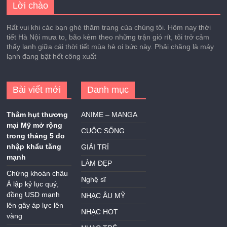
Lời chào
Rất vui khi các bạn ghé thăm trang của chúng tôi. Hôm nay thời
tiết Hà Nội mưa to, bão kèm theo những trận gió rít, tôi trở cảm
thấy lạnh giữa cái thời tiết mùa hè oi bức này. Phải chăng là máy
lạnh đang bật hết công xuất
Bài viết mới
Danh mục
Thâm hụt thương
ANIME – MANGA
mại Mỹ mở rộng
CUỘC SỐNG
trong tháng 5 do
nhập khẩu tăng
GIẢI TRÍ
mạnh
LÀM ĐẸP
Chứng khoán châu
Nghệ sĩ
Á lập kỷ lục quý,
đồng USD mạnh
NHẠC ÂU MỸ
lên gây áp lực lên
NHẠC HOT
vàng