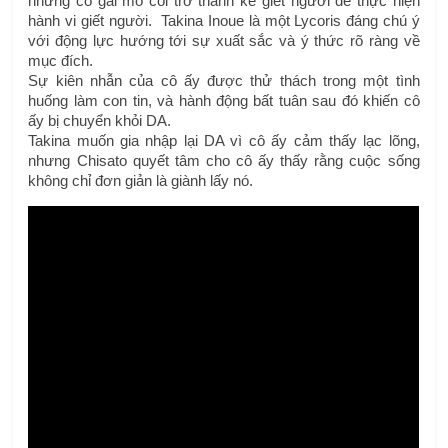
những cô gái mồ côi trở thành kẻ giết người để thực hiện 
hành vi giết người.  Takina Inoue là một Lycoris đáng chú ý 
với động lực hướng tới sự xuất sắc và ý thức rõ ràng về 
mục đích.
Sự kiên nhẫn của cô ấy được thử thách trong một tình 
huống làm con tin, và hành động bất tuân sau đó khiến cô 
ấy bị chuyển khỏi DA.
Takina muốn gia nhập lại DA vì cô ấy cảm thấy lạc lõng, 
nhưng Chisato quyết tâm cho cô ấy thấy rằng cuộc sống 
không chỉ đơn giản là giành lấy nó.