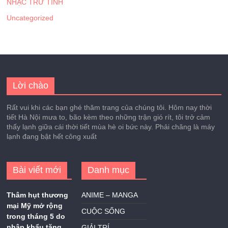
NHẠC TRỮ TÌNH
Uncategorized
Lời chào
Rất vui khi các bạn ghé thăm trang của chúng tôi. Hôm nay thời
tiết Hà Nội mưa to, bão kèm theo những trận gió rít, tôi trở cảm
thấy lạnh giữa cái thời tiết mùa hè oi bức này. Phải chăng là máy
lạnh đang bật hết công xuất
Bài viết mới
Danh mục
Thâm hụt thương
ANIME – MANGA
mại Mỹ mở rộng
CUỘC SỐNG
trong tháng 5 do
nhập khẩu tăng
GIẢI TRÍ