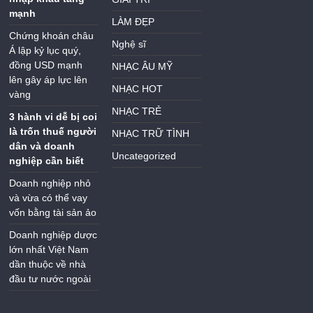
mạnh
LÀM ĐẸP
Chứng khoán châu
Nghệ sĩ
Á lập kỷ lục quý,
đồng USD mạnh
NHẠC ÂU MỸ
lên gây áp lực lên
NHẠC HOT
vàng
NHẠC TRẺ
3 hành vi dễ bị coi
là trốn thuế người
NHẠC TRỮ TÌNH
dân và doanh
Uncategorized
nghiệp cần biết
Doanh nghiệp nhỏ
và vừa có thể vay
vốn bằng tài sản ảo
Doanh nghiệp dược
lớn nhất Việt Nam
dần thuộc về nhà
đầu tư nước ngoài