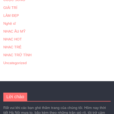
GIẢI TRÍ
LÀM ĐẸP
Nghệ sĩ
NHẠC ÂU MỸ
NHẠC HOT
NHẠC TRẺ
NHẠC TRỮ TÌNH
Uncategorized
Lời chào
Rất vui khi các bạn ghé thăm trang của chúng tôi. Hôm nay thời
tiết Hà Nội mưa to, bão kèm theo những trận gió rít, tôi trở cảm