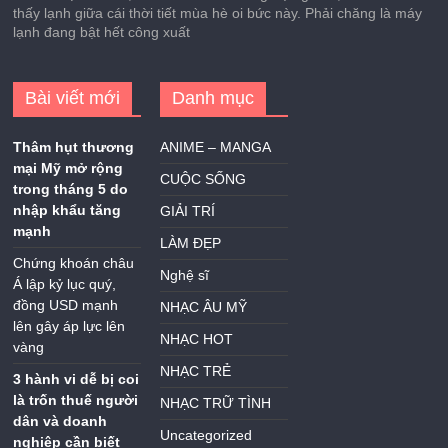
thấy lạnh giữa cái thời tiết mùa hè oi bức này. Phải chăng là máy
lạnh đang bật hết công xuất
Bài viết mới
Danh mục
Thâm hụt thương
ANIME – MANGA
mại Mỹ mở rộng
CUỘC SỐNG
trong tháng 5 do
nhập khẩu tăng
GIẢI TRÍ
mạnh
LÀM ĐẸP
Chứng khoán châu
Nghệ sĩ
Á lập kỷ lục quý,
đồng USD mạnh
NHẠC ÂU MỸ
lên gây áp lực lên
NHẠC HOT
vàng
NHẠC TRẺ
3 hành vi dễ bị coi
là trốn thuế người
NHẠC TRỮ TÌNH
dân và doanh
Uncategorized
nghiệp cần biết