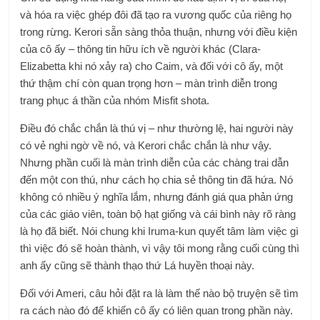
và hóa ra việc ghép đôi đã tạo ra vương quốc của riêng họ
trong rừng. Kerori sẵn sàng thỏa thuận, nhưng với điều kiện
của cô ấy – thông tin hữu ích về người khác (Clara-
Elizabetta khi nó xảy ra) cho Caim, và đối với cô ấy, một
thứ thậm chí còn quan trọng hơn – màn trình diễn trong
trang phục á thần của nhóm Misfit shota.
Điều đó chắc chắn là thú vị – như thường lệ, hai người này
có vẻ nghi ngờ về nó, và Kerori chắc chắn là như vậy.
Nhưng phần cuối là màn trình diễn của các chàng trai dẫn
đến một con thú, như cách họ chia sẻ thông tin đã hứa. Nó
không có nhiều ý nghĩa lắm, nhưng đánh giá qua phản ứng
của các giáo viên, toàn bộ hạt giống và cái bình này rõ ràng
là họ đã biết. Nói chung khi Iruma-kun quyết tâm làm việc gì
thì việc đó sẽ hoàn thành, vì vậy tôi mong rằng cuối cùng thì
anh ấy cũng sẽ thành thạo thứ Lá huyền thoại này.
Đối với Ameri, câu hỏi đặt ra là làm thế nào bộ truyện sẽ tìm
ra cách nào đó để khiến cô ấy có liên quan trong phần này.