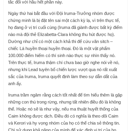
tắc đối với hầu hết phần này.
Ngày thứ hai bắt đầu với Đội Iruma-Trưởng nhóm được
chứng minh là bị đặt tên sai một cách kỳ lạ, vì trên thực tế,
họ đang ở vị trí cuối cùng (Iruma đã giành được bất kỳ điểm
nào mà đội thẻ Elizabetta-Clara không thu hút được họ).
Dường như chỉ có một cách khả thi để cứu vãn sitch –
chiếc Lá huyền thoại huyền thoại. Đó là một vật phẩm
100.000 điểm hiếm có thí sinh nào thực sự nhìn thấy nó.
Trên thực tế, Iruma thậm chí chưa bao giờ nghe nói về nó,
nhưng khi Lead tuyên bố chiến lược vượt qua nó rất xuất
sắc của Iruma, Iruma quyết định làm theo sự dẫn dắt của
anh ấy.
Iruma trầm ngâm rằng cách tốt nhất để tìm hiểu thêm là gặp
những con thú trong rừng, nhưng tất nhiên điều đó là không
thể. Hoặc nó sẽ là như vậy, nếu ma thuật huyết thống của
Caim không được dịch. Điều đó có nghĩa là theo dõi Caim
và Kerori và hy vọng nhóm của họ có thể chia sẻ thông tin.
Chì sử dụng khả năng của mình để xác định vị trí của họ,