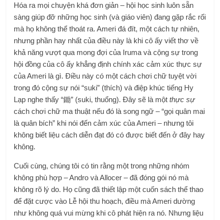
Hóa ra mọi chuyện khá đơn giản – hội học sinh luôn sẵn
sàng giúp đỡ những học sinh (và giáo viên) đang gặp rắc rối
mà họ không thể thoát ra. Ameri đá đít, một cách tự nhiên,
nhưng phần hay nhất của điều này là khi cô ấy viết thơ về
khả năng vượt qua mong đợi của Iruma và cộng sự trong
hội đồng của cô ấy khẳng định chính xác cảm xúc thực sự
của Ameri là gì. Điều này có một cách chơi chữ tuyệt vời
trong đó cộng sự nói “suki” (thích) và điệp khúc tiếng Hy
Lạp nghe thấy “鋤” (suki, thuổng). Đây sẽ là một
thực sự
cách chơi chữ ma thuật nếu đó là song ngữ – “gọi quân mai
là quân bích” khi nói đến cảm xúc của Ameri – nhưng tôi
không biết liệu cách diễn đạt đó có được biết đến ở đây hay
không.
Cuối cùng, chúng tôi có tin rằng một trong những nhóm
không phù hợp – Andro và Allocer – đã đóng gói nó mà
không rõ lý do. Họ cũng đã thiết lập một cuốn sách thể thao
để đặt cược vào Lễ hội thu hoạch, điều mà Ameri dường
như không quá vui mừng khi cô phát hiện ra nó. Nhưng liệu