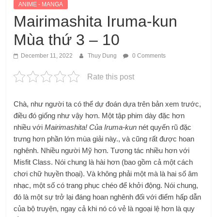
ANIME - MANGA
Mairimashita Iruma-kun
Mùa thứ 3 – 10
December 11, 2022
Thuy Dung
0 Comments
Rate this post
Chà, như người ta có thể dự đoán dựa trên bản xem trước,
điều đó giống như vậy hơn. Một tập phim dày đặc hơn
nhiều với
Mairimashita! Của Iruma-kun
nét quyến rũ đặc
trưng hơn phần lớn mùa giải này., và cũng rất được hoan
nghênh. Nhiều người Mỹ hơn. Tương tác nhiều hơn với
Misfit Class. Nói chung là hài hơn (bao gồm cả một cách
chơi chữ huyền thoại). Và không phải một mà là hai số âm
nhạc, một số có trang phục chéo để khởi động. Nói chung,
đó là một sự trở lại đáng hoan nghênh đối với điểm hấp dẫn
của bộ truyện, ngay cả khi nó có vẻ là ngoại lệ hơn là quy