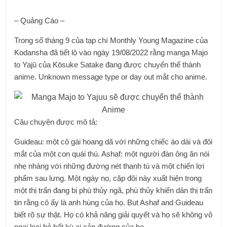
– Quảng Cáo –
Trong số tháng 9 của tạp chí Monthly Young Magazine của
Kodansha đã tiết lộ vào ngày 19/08/2022 rằng manga Majo
to Yajū của Kōsuke Satake đang được chuyển thể thành
anime. Unknown message type or day out mắt cho anime.
Câu chuyện được mô tả:
Guideau: một cô gái hoang dã với những chiếc áo dài và đôi
mắt của một con quái thú. Ashaf: một người đàn ông ăn nói
nhẹ nhàng với những đường nét thanh tú và một chiến lợi
phẩm sau lưng. Một ngày nọ, cặp đôi này xuất hiện trong
một thị trấn đang bị phù thủy ngã, phù thủy khiến dân thị trấn
tin rằng cô ấy là anh hùng của họ. But Ashaf and Guideau
biết rõ sự thật. Họ có khả năng giải quyết và họ sẽ không vô
ngại loại bỏ bất kỳ ai cản đường của họ…