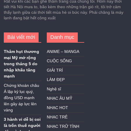
Rất vui khi các bạn ghé thăm trang của chúng tôi. Hôm nay thời
tiết Hà Nội mưa to, bão kèm theo những trận gió rít, tôi trở cảm
thấy lạnh giữa cái thời tiết mùa hè oi bức này. Phải chăng là máy
lạnh đang bật hết công xuất
Bài viết mới
Danh mục
Thâm hụt thương
ANIME – MANGA
mại Mỹ mở rộng
CUỘC SỐNG
trong tháng 5 do
nhập khẩu tăng
GIẢI TRÍ
mạnh
LÀM ĐẸP
Chứng khoán châu
Nghệ sĩ
Á lập kỷ lục quý,
đồng USD mạnh
NHẠC ÂU MỸ
lên gây áp lực lên
NHẠC HOT
vàng
NHẠC TRẺ
3 hành vi dễ bị coi
là trốn thuế người
NHẠC TRỮ TÌNH