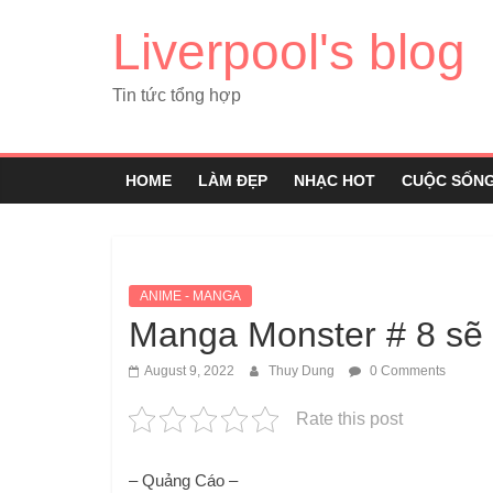
Liverpool's blog
Tin tức tổng hợp
HOME
LÀM ĐẸP
NHẠC HOT
CUỘC SỐN
ANIME - MANGA
Manga Monster # 8 sẽ
August 9, 2022
Thuy Dung
0 Comments
Rate this post
– Quảng Cáo –