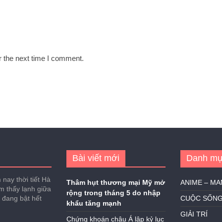
r the next time I comment.
Bài viết mới
Danh mụ
nay thời tiết Hà
Thâm hụt thương mại Mỹ mở
ANIME – M
ảm thấy lạnh giữa
rộng trong tháng 5 do nhập
h đang bật hết
CUỘC SỐN
khẩu tăng mạnh
GIẢI TRÍ
Chứng khoán châu Á lập kỷ lục