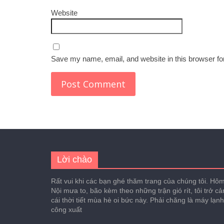
Website
Save my name, email, and website in this browser fo
Lời chào
Rất vui khi các bạn ghé thăm trang của chúng tôi. Hôm 
Nội mưa to, bão kèm theo những trận gió rít, tôi trở c
cái thời tiết mùa hè oi bức này. Phải chăng là máy lạn
công xuất