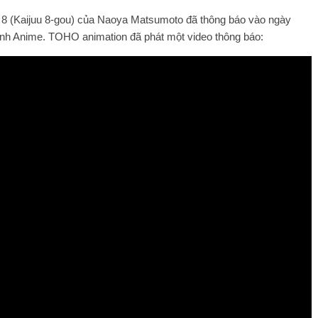
# 8 (Kaijuu 8-gou) của Naoya Matsumoto đã thông báo vào ngày
ành Anime. TOHO animation đã phát một video thông báo: