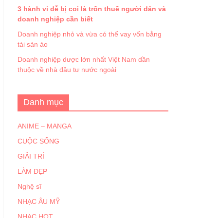
3 hành vi dễ bị coi là trốn thuế người dân và
doanh nghiệp cần biết
Doanh nghiệp nhỏ và vừa có thể vay vốn bằng
tài sản ảo
Doanh nghiệp dược lớn nhất Việt Nam dần
thuộc về nhà đầu tư nước ngoài
Danh mục
ANIME – MANGA
CUỘC SỐNG
GIẢI TRÍ
LÀM ĐẸP
Nghệ sĩ
NHẠC ÂU MỸ
NHẠC HOT