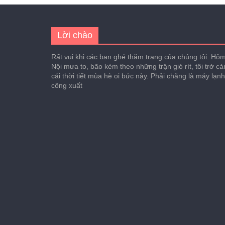
Lời chào
Rất vui khi các bạn ghé thăm trang của chúng tôi. Hôm 
Nội mưa to, bão kèm theo những trận gió rít, tôi trở c
cái thời tiết mùa hè oi bức này. Phải chăng là máy lạn
công xuất