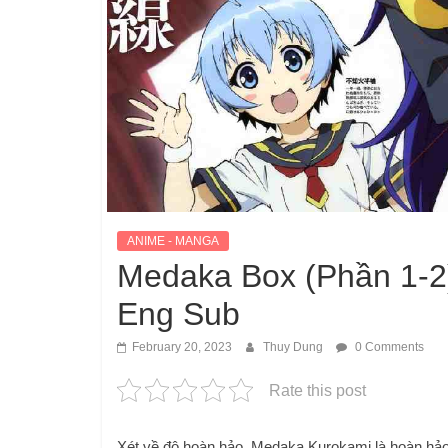
ANIME - MANGA
Medaka Box (Phần 1-
Eng Sub
February 20, 2023
Thuy Dung
0 Comments
Rate this post
Xét về độ hoàn hảo, Medaka Kurokami là hoàn hảo.