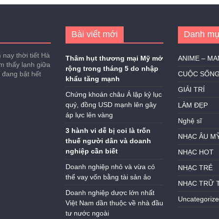
Bài viết mới
Danh mụ
nay thời tiết Hà
Thâm hụt thương mại Mỹ mở
ANIME – M
ảm thấy lạnh giữa
rộng trong tháng 5 do nhập
h đang bật hết
CUỘC SỐN
khẩu tăng mạnh
GIẢI TRÍ
Chứng khoán châu Á lập kỷ lục
quý, đồng USD mạnh lên gây
LÀM ĐẸP
áp lực lên vàng
Nghệ sĩ
3 hành vi dễ bị coi là trốn
NHẠC ÂU M
thuế người dân và doanh
nghiệp cần biết
NHẠC HOT
Doanh nghiệp nhỏ và vừa có
NHẠC TRẺ
thể vay vốn bằng tài sản ảo
NHẠC TRỮ 
Doanh nghiệp dược lớn nhất
Uncategoriz
Việt Nam dần thuộc về nhà đầu
tư nước ngoài