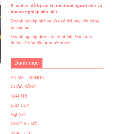
3 hành vi dễ bị coi là trốn thuế người dân và
doanh nghiệp cần biết
Doanh nghiệp nhỏ và vừa có thể vay vốn bằng
tài sản ảo
Doanh nghiệp dược lớn nhất Việt Nam dần
thuộc về nhà đầu tư nước ngoài
Danh mục
ANIME – MANGA
CUỘC SỐNG
GIẢI TRÍ
LÀM ĐẸP
Nghệ sĩ
NHẠC ÂU MỸ
NHẠC HOT