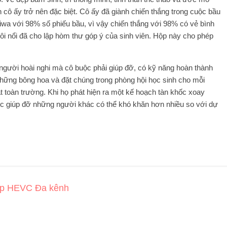
cô ấy trở nên đặc biệt. Cô ấy đã giành chiến thắng trong cuộc bầu
niwa với 98% số phiếu bầu, vì vậy chiến thắng với 98% có vẻ bình
ôi nổi đã cho lập hòm thư góp ý của sinh viên. Hộp này cho phép
 người hoài nghi mà cô buộc phải giúp đỡ, có kỹ năng hoàn thành
 những bông hoa và đặt chúng trong phòng hội học sinh cho mỗi
t toàn trường. Khi họ phát hiện ra một kế hoạch tàn khốc xoay
ệc giúp đỡ những người khác có thể khó khăn hơn nhiều so với dự
ép HEVC Đa kênh