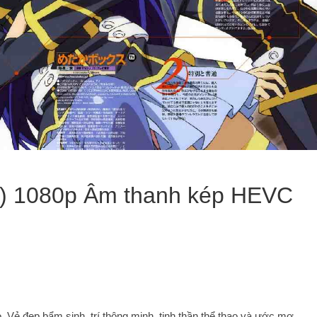
2) 1080p Âm thanh kép HEVC
 Vẻ đẹp bẩm sinh, trí thông minh, tinh thần thể thao và ước mơ