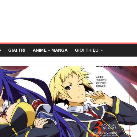
G
GIẢI TRÍ
ANIME – MANGA
GIỚI THIỆU