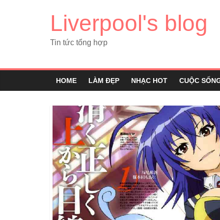
Liverpool's blog
Tin tức tổng hợp
HOME
LÀM ĐẸP
NHẠC HOT
CUỘC SỐN