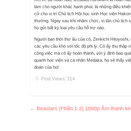
làm cho người khác hạnh phúc là những điều khiến 
cử cho vị trí Chủ tịch Hội học sinh Học viện Hako
thường. Ngay sau khi nhậm chức, vị tân chủ tịch s
họ gửi bất kỳ loại yêu cầu hỗ trợ nào.
Người bạn thời thơ ấu của cô, Zenkichi Hitoyoshi,
các yêu cầu khó với tốc độ phi lý. Cô ấy thu thập
công việc mà cô ấy hoàn thành, với ý định bao quá
quanh học viện và cá nhân Medaka, họ sẽ thấy vi
đoán của họ!
Post Views:
314
←
Beastars (Phần 1-2) 1080p Âm thanh k