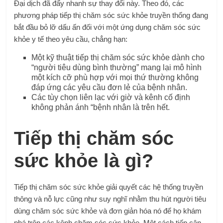
Đại dịch đã đẩy nhanh sự thay đổi này. Theo đó, các
phương pháp tiếp thị chăm sóc sức khỏe truyền thống đang
bắt đầu bỏ lỡ dấu ấn đối với một ứng dụng chăm sóc sức
khỏe y tế theo yêu cầu, chẳng hạn:
Một kỹ thuật tiếp thị chăm sóc sức khỏe dành cho
“người tiêu dùng bình thường” mang lại mô hình
một kích cỡ phù hợp với mọi thứ thường không
đáp ứng các yêu cầu đơn lẻ của bệnh nhân.
Các tùy chọn liên lạc với giờ và kênh cố định
không phản ánh “bệnh nhân là trên hết.
Tiếp thị chăm sóc
sức khỏe là gì?
Tiếp thị chăm sóc sức khỏe giải quyết các hệ thống truyền
thông và nỗ lực cũng như suy nghĩ nhằm thu hút người tiêu
dùng chăm sóc sức khỏe và đơn giản hóa nó để họ khám
phá trên các kênh chăm sóc sức khỏe. Một cách tiếp cận