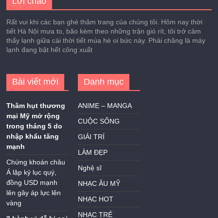
Lời chào
Rất vui khi các bạn ghé thăm trang của chúng tôi. Hôm nay thời
tiết Hà Nội mưa to, bão kèm theo những trận gió rít, tôi trở cảm
thấy lạnh giữa cái thời tiết mùa hè oi bức này. Phải chăng là máy
lạnh đang bật hết công xuất
Bài viết mới
Danh mục
Thâm hụt thương
ANIME – MANGA
mại Mỹ mở rộng
CUỘC SỐNG
trong tháng 5 do
nhập khẩu tăng
GIẢI TRÍ
mạnh
LÀM ĐẸP
Chứng khoán châu
Nghệ sĩ
Á lập kỷ lục quý,
đồng USD mạnh
NHẠC ÂU MỸ
lên gây áp lực lên
NHẠC HOT
vàng
NHẠC TRẺ