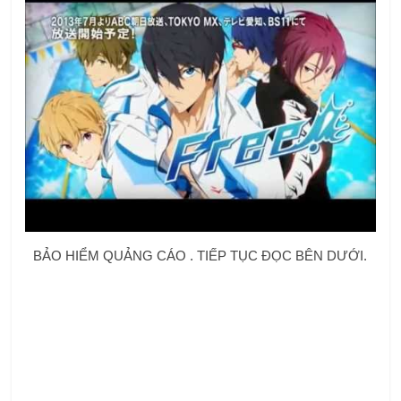
BẢO HIỂM QUẢNG CÁO . TIẾP TỤC ĐỌC BÊN DƯỚI.