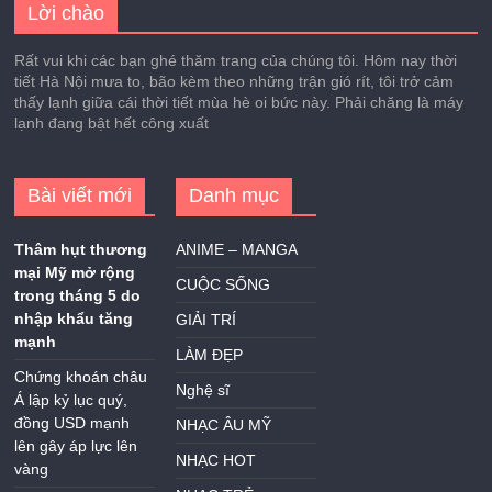
Lời chào
Rất vui khi các bạn ghé thăm trang của chúng tôi. Hôm nay thời
tiết Hà Nội mưa to, bão kèm theo những trận gió rít, tôi trở cảm
thấy lạnh giữa cái thời tiết mùa hè oi bức này. Phải chăng là máy
lạnh đang bật hết công xuất
Bài viết mới
Danh mục
Thâm hụt thương
ANIME – MANGA
mại Mỹ mở rộng
CUỘC SỐNG
trong tháng 5 do
nhập khẩu tăng
GIẢI TRÍ
mạnh
LÀM ĐẸP
Chứng khoán châu
Nghệ sĩ
Á lập kỷ lục quý,
đồng USD mạnh
NHẠC ÂU MỸ
lên gây áp lực lên
NHẠC HOT
vàng