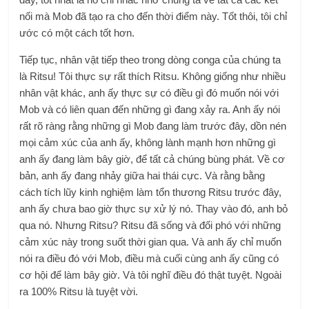
nối mà Mob đã tạo ra cho đến thời điểm này. Tốt thôi, tôi chỉ
ước có một cách tốt hơn.
Tiếp tục, nhân vật tiếp theo trong dòng conga của chúng ta
là Ritsu! Tôi thực sự rất thích Ritsu. Không giống như nhiều
nhân vật khác, anh ấy thực sự có điều gì đó muốn nói với
Mob và có liên quan đến những gì đang xảy ra. Anh ấy nói
rất rõ ràng rằng những gì Mob đang làm trước đây, dồn nén
mọi cảm xúc của anh ấy, không lành mạnh hơn những gì
anh ấy đang làm bây giờ, để tất cả chúng bùng phát. Về cơ
bản, anh ấy đang nhảy giữa hai thái cực. Và rằng bằng
cách tích lũy kinh nghiệm làm tổn thương Ritsu trước đây,
anh ấy chưa bao giờ thực sự xử lý nó. Thay vào đó, anh bỏ
qua nó. Nhưng Ritsu? Ritsu đã sống và đối phó với những
cảm xúc này trong suốt thời gian qua. Và anh ấy chỉ muốn
nói ra điều đó với Mob, điều mà cuối cùng anh ấy cũng có
cơ hội để làm bây giờ. Và tôi nghĩ điều đó thật tuyệt. Ngoài
ra 100% Ritsu là tuyệt vời.