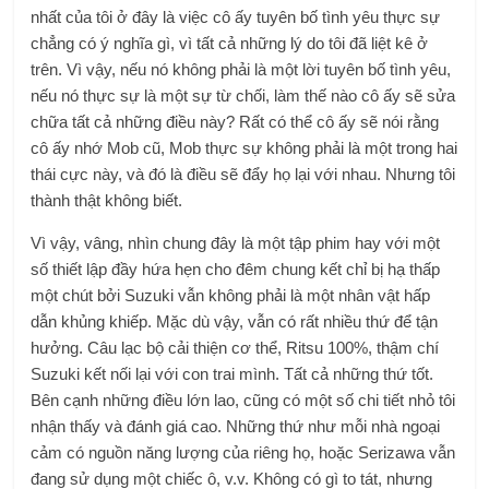
nhất của tôi ở đây là việc cô ấy tuyên bố tình yêu thực sự
chẳng có ý nghĩa gì, vì tất cả những lý do tôi đã liệt kê ở
trên. Vì vậy, nếu nó không phải là một lời tuyên bố tình yêu,
nếu nó thực sự là một sự từ chối, làm thế nào cô ấy sẽ sửa
chữa tất cả những điều này? Rất có thể cô ấy sẽ nói rằng
cô ấy nhớ Mob cũ, Mob thực sự không phải là một trong hai
thái cực này, và đó là điều sẽ đẩy họ lại với nhau. Nhưng tôi
thành thật không biết.
Vì vậy, vâng, nhìn chung đây là một tập phim hay với một
số thiết lập đầy hứa hẹn cho đêm chung kết chỉ bị hạ thấp
một chút bởi Suzuki vẫn không phải là một nhân vật hấp
dẫn khủng khiếp. Mặc dù vậy, vẫn có rất nhiều thứ để tận
hưởng. Câu lạc bộ cải thiện cơ thể, Ritsu 100%, thậm chí
Suzuki kết nối lại với con trai mình. Tất cả những thứ tốt.
Bên cạnh những điều lớn lao, cũng có một số chi tiết nhỏ tôi
nhận thấy và đánh giá cao. Những thứ như mỗi nhà ngoại
cảm có nguồn năng lượng của riêng họ, hoặc Serizawa vẫn
đang sử dụng một chiếc ô, v.v. Không có gì to tát, nhưng