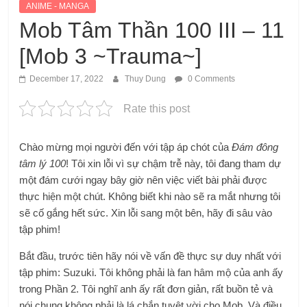
ANIME - MANGA
Mob Tâm Thần 100 III – 11
[Mob 3 ~Trauma~]
December 17, 2022
Thuy Dung
0 Comments
Rate this post
Chào mừng mọi người đến với tập áp chót của
Đám đông
tâm lý 100
! Tôi xin lỗi vì sự chậm trễ này, tôi đang tham dự
một đám cưới ngay bây giờ nên việc viết bài phải được
thực hiện một chút. Không biết khi nào sẽ ra mắt nhưng tôi
sẽ cố gắng hết sức. Xin lỗi sang một bên, hãy đi sâu vào
tập phim!
Bắt đầu, trước tiên hãy nói về vấn đề thực sự duy nhất với
tập phim: Suzuki. Tôi không phải là fan hâm mộ của anh ấy
trong Phần 2. Tôi nghĩ anh ấy rất đơn giản, rất buồn tẻ và
nói chung không phải là lá chắn tuyệt vời cho Mob. Và điều