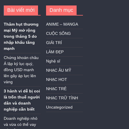
Bài viết mới
Danh mục
Thâm hụt thương
ANIME – MANGA
mại Mỹ mở rộng
CUỘC SỐNG
trong tháng 5 do
nhập khẩu tăng
GIẢI TRÍ
mạnh
LÀM ĐẸP
Chứng khoán châu
Nghệ sĩ
Á lập kỷ lục quý,
đồng USD mạnh
NHẠC ÂU MỸ
lên gây áp lực lên
NHẠC HOT
vàng
NHẠC TRẺ
3 hành vi dễ bị coi
là trốn thuế người
NHẠC TRỮ TÌNH
dân và doanh
Uncategorized
nghiệp cần biết
Doanh nghiệp nhỏ
và vừa có thể vay