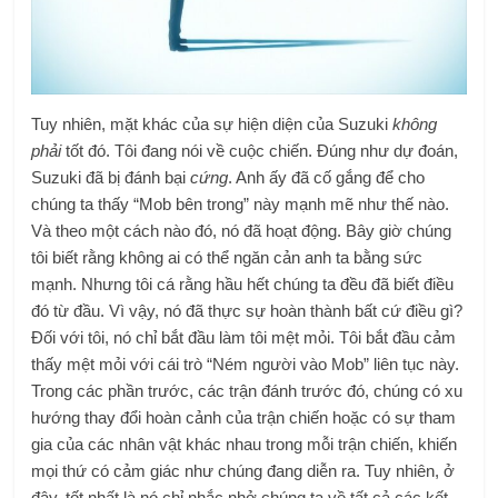
Tuy nhiên, mặt khác của sự hiện diện của Suzuki
không
phải
tốt đó. Tôi đang nói về cuộc chiến. Đúng như dự đoán,
Suzuki đã bị đánh bại
cứng
. Anh ấy đã cố gắng để cho
chúng ta thấy “Mob bên trong” này mạnh mẽ như thế nào.
Và theo một cách nào đó, nó đã hoạt động. Bây giờ chúng
tôi biết rằng không ai có thể ngăn cản anh ta bằng sức
mạnh. Nhưng tôi cá rằng hầu hết chúng ta đều đã biết điều
đó từ đầu. Vì vậy, nó đã thực sự hoàn thành bất cứ điều gì?
Đối với tôi, nó chỉ bắt đầu làm tôi mệt mỏi. Tôi bắt đầu cảm
thấy mệt mỏi với cái trò “Ném người vào Mob” liên tục này.
Trong các phần trước, các trận đánh trước đó, chúng có xu
hướng thay đổi hoàn cảnh của trận chiến hoặc có sự tham
gia của các nhân vật khác nhau trong mỗi trận chiến, khiến
mọi thứ có cảm giác như chúng đang diễn ra. Tuy nhiên, ở
đây, tốt nhất là nó chỉ nhắc nhở chúng ta về tất cả các kết