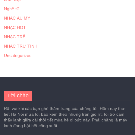
Nghệ sĩ
NHẠC ÂU MỸ
NHẠC HOT
NHẠC TRẺ
NHẠC TRỮ TÌNH
Uncategorized
Lời chào
Rất vui khi các bạn ghé thăm trang của chúng tôi. Hôm nay thời
tiết Hà Nội mưa to, bão kèm theo những trận gió rít, tôi trở cảm
thấy lạnh giữa cái thời tiết mùa hè oi bức này. Phải chăng là máy
lạnh đang bật hết công xuất