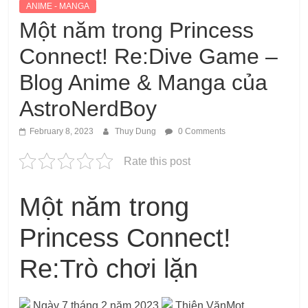
ANIME - MANGA
Một năm trong Princess
Connect! Re:Dive Game –
Blog Anime & Manga của
AstroNerdBoy
February 8, 2023
Thuy Dung
0 Comments
Rate this post
Một năm trong
Princess Connect!
Re:Trò chơi lặn
Ngày 7 tháng 2 năm 2023
Thiên VănMọt