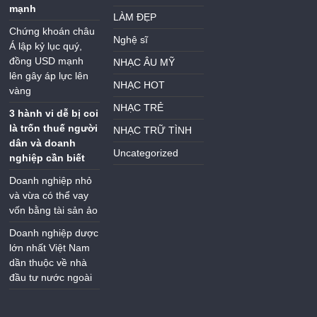
mạnh
LÀM ĐẸP
Chứng khoán châu
Nghệ sĩ
Á lập kỷ lục quý,
đồng USD mạnh
NHẠC ÂU MỸ
lên gây áp lực lên
NHẠC HOT
vàng
NHẠC TRẺ
3 hành vi dễ bị coi
là trốn thuế người
NHẠC TRỮ TÌNH
dân và doanh
Uncategorized
nghiệp cần biết
Doanh nghiệp nhỏ
và vừa có thể vay
vốn bằng tài sản ảo
Doanh nghiệp dược
lớn nhất Việt Nam
dần thuộc về nhà
đầu tư nước ngoài