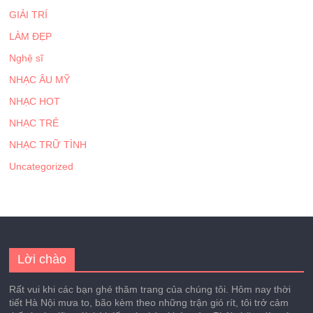
GIẢI TRÍ
LÀM ĐẸP
Nghệ sĩ
NHẠC ÂU MỸ
NHẠC HOT
NHẠC TRẺ
NHẠC TRỮ TÌNH
Uncategorized
Lời chào
Rất vui khi các bạn ghé thăm trang của chúng tôi. Hôm nay thời
tiết Hà Nội mưa to, bão kèm theo những trận gió rít, tôi trở cảm