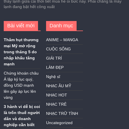
thấy lạnh giữa cái thời tiết mùa hè oi bức này. Phải chăng là máy
lạnh đang bật hết công xuất
Bài viết mới
Danh mục
Thâm hụt thương
ANIME – MANGA
mại Mỹ mở rộng
CUỘC SỐNG
trong tháng 5 do
nhập khẩu tăng
GIẢI TRÍ
mạnh
LÀM ĐẸP
Chứng khoán châu
Nghệ sĩ
Á lập kỷ lục quý,
đồng USD mạnh
NHẠC ÂU MỸ
lên gây áp lực lên
NHẠC HOT
vàng
NHẠC TRẺ
3 hành vi dễ bị coi
là trốn thuế người
NHẠC TRỮ TÌNH
dân và doanh
Uncategorized
nghiệp cần biết